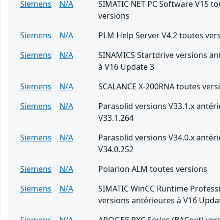
Siemens
N/A
SIMATIC NET PC Software V15 to
versions
Siemens
N/A
PLM Help Server V4.2 toutes ver
Siemens
N/A
SINAMICS Startdrive versions an
à V16 Update 3
Siemens
N/A
SCALANCE X-200RNA toutes vers
Siemens
N/A
Parasolid versions V33.1.x antér
V33.1.264
Siemens
N/A
Parasolid versions V34.0.x antér
V34.0.252
Siemens
N/A
Polarion ALM toutes versions
Siemens
N/A
SIMATIC WinCC Runtime Professi
versions antérieures à V16 Upda