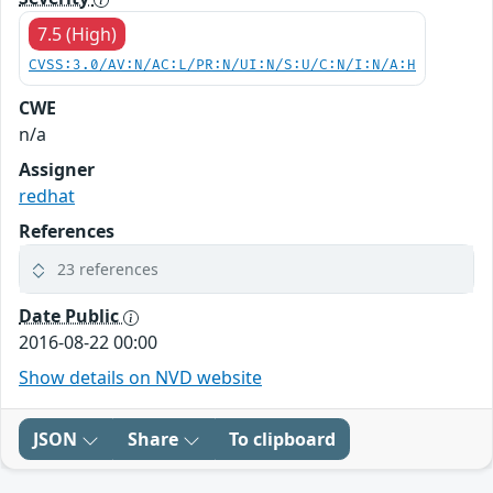
7.5 (High)
CVSS:3.0/AV:N/AC:L/PR:N/UI:N/S:U/C:N/I:N/A:H
CWE
n/a
Assigner
redhat
References
23 references
Date Public
2016-08-22 00:00
Show details on NVD website
JSON
Share
To clipboard