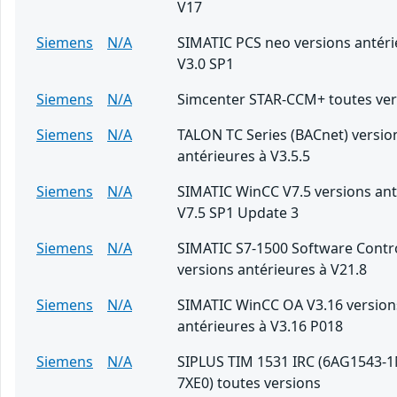
V17
Siemens
N/A
SIMATIC PCS neo versions antéri
V3.0 SP1
Siemens
N/A
Simcenter STAR-CCM+ toutes ver
Siemens
N/A
TALON TC Series (BACnet) versio
antérieures à V3.5.5
Siemens
N/A
SIMATIC WinCC V7.5 versions ant
V7.5 SP1 Update 3
Siemens
N/A
SIMATIC S7-1500 Software Contro
versions antérieures à V21.8
Siemens
N/A
SIMATIC WinCC OA V3.16 version
antérieures à V3.16 P018
Siemens
N/A
SIPLUS TIM 1531 IRC (6AG1543-
7XE0) toutes versions