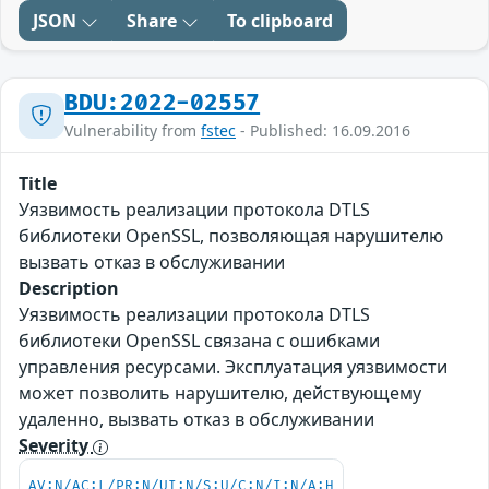
JSON
Share
To clipboard
BDU:2022-02557
Vulnerability from
fstec
- Published: 16.09.2016
Title
Уязвимость реализации протокола DTLS
библиотеки OpenSSL, позволяющая нарушителю
вызвать отказ в обслуживании
Description
Уязвимость реализации протокола DTLS
библиотеки OpenSSL связана с ошибками
управления ресурсами. Эксплуатация уязвимости
может позволить нарушителю, действующему
удаленно, вызвать отказ в обслуживании
Severity
AV:N/AC:L/PR:N/UI:N/S:U/C:N/I:N/A:H