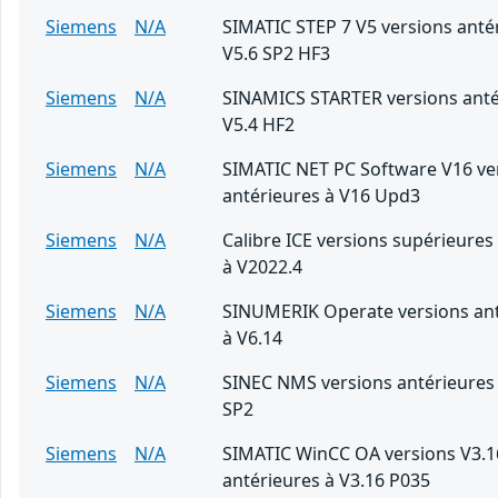
Siemens
N/A
SIMATIC STEP 7 V5 versions anté
V5.6 SP2 HF3
Siemens
N/A
SINAMICS STARTER versions anté
V5.4 HF2
Siemens
N/A
SIMATIC NET PC Software V16 ve
antérieures à V16 Upd3
Siemens
N/A
Calibre ICE versions supérieures
à V2022.4
Siemens
N/A
SINUMERIK Operate versions ant
à V6.14
Siemens
N/A
SINEC NMS versions antérieures 
SP2
Siemens
N/A
SIMATIC WinCC OA versions V3.1
antérieures à V3.16 P035