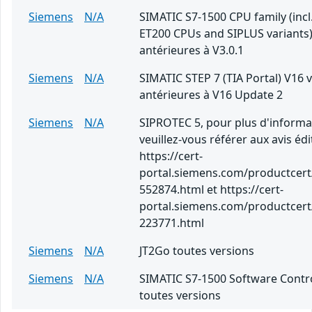
Siemens
N/A
SIMATIC S7-1500 CPU family (incl.
ET200 CPUs and SIPLUS variants)
antérieures à V3.0.1
Siemens
N/A
SIMATIC STEP 7 (TIA Portal) V16 
antérieures à V16 Update 2
Siemens
N/A
SIPROTEC 5, pour plus d'informa
veuillez-vous référer aux avis édi
https://cert-
portal.siemens.com/productcert
552874.html et https://cert-
portal.siemens.com/productcert
223771.html
Siemens
N/A
JT2Go toutes versions
Siemens
N/A
SIMATIC S7-1500 Software Contro
toutes versions