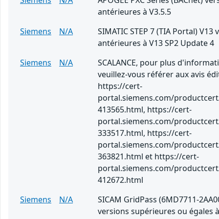
Siemens
N/A
APOGEE PXC Series (BACnet) ver
antérieures à V3.5.5
Siemens
N/A
SIMATIC STEP 7 (TIA Portal) V13 
antérieures à V13 SP2 Update 4
Siemens
N/A
SCALANCE, pour plus d'informati
veuillez-vous référer aux avis édi
https://cert-
portal.siemens.com/productcert
413565.html, https://cert-
portal.siemens.com/productcert
333517.html, https://cert-
portal.siemens.com/productcert
363821.html et https://cert-
portal.siemens.com/productcert
412672.html
Siemens
N/A
SICAM GridPass (6MD7711-2AA0
versions supérieures ou égales à