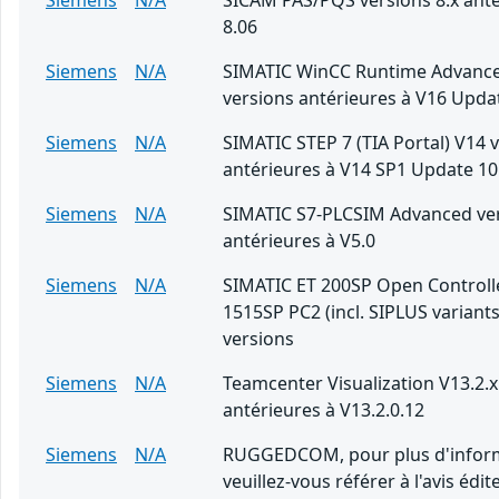
Siemens
N/A
SICAM PAS/PQS versions 8.x anté
8.06
Siemens
N/A
SIMATIC WinCC Runtime Advanc
versions antérieures à V16 Upda
Siemens
N/A
SIMATIC STEP 7 (TIA Portal) V14 
antérieures à V14 SP1 Update 10
Siemens
N/A
SIMATIC S7-PLCSIM Advanced ve
antérieures à V5.0
Siemens
N/A
SIMATIC ET 200SP Open Controll
1515SP PC2 (incl. SIPLUS variants
versions
Siemens
N/A
Teamcenter Visualization V13.2.x
antérieures à V13.2.0.12
Siemens
N/A
RUGGEDCOM, pour plus d'inform
veuillez-vous référer à l'avis édite