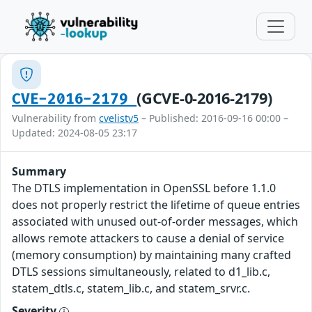
(GCVE-0-2016-2179)
CVE-2016-2179
Vulnerability from
cvelistv5
– Published: 2016-09-16 00:00 –
Updated: 2024-08-05 23:17
Summary
The DTLS implementation in OpenSSL before 1.1.0
does not properly restrict the lifetime of queue entries
associated with unused out-of-order messages, which
allows remote attackers to cause a denial of service
(memory consumption) by maintaining many crafted
DTLS sessions simultaneously, related to d1_lib.c,
statem_dtls.c, statem_lib.c, and statem_srvr.c.
Severity