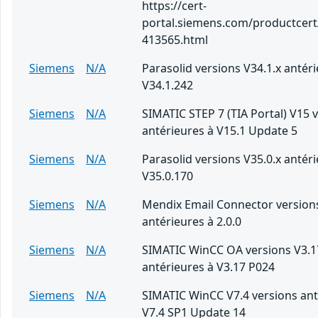
https://cert-
portal.siemens.com/productcert
413565.html
Siemens
N/A
Parasolid versions V34.1.x antér
V34.1.242
Siemens
N/A
SIMATIC STEP 7 (TIA Portal) V15 
antérieures à V15.1 Update 5
Siemens
N/A
Parasolid versions V35.0.x antér
V35.0.170
Siemens
N/A
Mendix Email Connector version
antérieures à 2.0.0
Siemens
N/A
SIMATIC WinCC OA versions V3.1
antérieures à V3.17 P024
Siemens
N/A
SIMATIC WinCC V7.4 versions ant
V7.4 SP1 Update 14