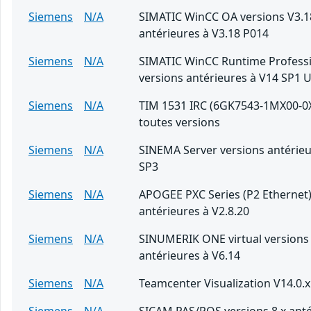
Siemens
N/A
SIMATIC WinCC OA versions V3.1
antérieures à V3.18 P014
Siemens
N/A
SIMATIC WinCC Runtime Professi
versions antérieures à V14 SP1 
Siemens
N/A
TIM 1531 IRC (6GK7543-1MX00-0
toutes versions
Siemens
N/A
SINEMA Server versions antérieu
SP3
Siemens
N/A
APOGEE PXC Series (P2 Ethernet)
antérieures à V2.8.20
Siemens
N/A
SINUMERIK ONE virtual versions
antérieures à V6.14
Siemens
N/A
Teamcenter Visualization V14.0.x