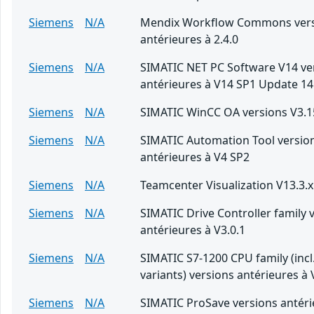
Siemens
N/A
Mendix Workflow Commons ver
antérieures à 2.4.0
Siemens
N/A
SIMATIC NET PC Software V14 ve
antérieures à V14 SP1 Update 14
Siemens
N/A
SIMATIC WinCC OA versions V3.1
Siemens
N/A
SIMATIC Automation Tool versio
antérieures à V4 SP2
Siemens
N/A
Teamcenter Visualization V13.3.x
Siemens
N/A
SIMATIC Drive Controller family 
antérieures à V3.0.1
Siemens
N/A
SIMATIC S7-1200 CPU family (incl
variants) versions antérieures à 
Siemens
N/A
SIMATIC ProSave versions antéri