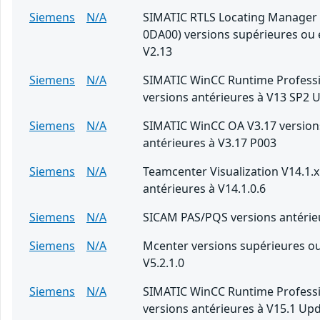
Siemens
N/A
SIMATIC RTLS Locating Manager
0DA00) versions supérieures ou 
V2.13
Siemens
N/A
SIMATIC WinCC Runtime Professi
versions antérieures à V13 SP2 
Siemens
N/A
SIMATIC WinCC OA V3.17 version
antérieures à V3.17 P003
Siemens
N/A
Teamcenter Visualization V14.1.x
antérieures à V14.1.0.6
Siemens
N/A
SICAM PAS/PQS versions antérieu
Siemens
N/A
Mcenter versions supérieures ou
V5.2.1.0
Siemens
N/A
SIMATIC WinCC Runtime Professi
versions antérieures à V15.1 Up