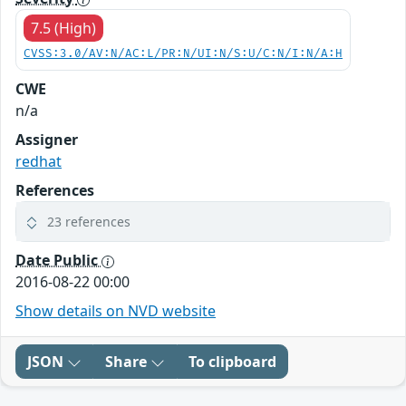
7.5 (High)
CVSS:3.0/AV:N/AC:L/PR:N/UI:N/S:U/C:N/I:N/A:H
CWE
n/a
Assigner
redhat
References
23 references
Date Public
2016-08-22 00:00
Show details on NVD website
JSON
Share
To clipboard