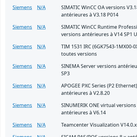
Siemens
N/A
SIMATIC WinCC OA versions V3.1
antérieures à V3.18 P014
Siemens
N/A
SIMATIC WinCC Runtime Professi
versions antérieures à V14 SP1 
Siemens
N/A
TIM 1531 IRC (6GK7543-1MX00-0
toutes versions
Siemens
N/A
SINEMA Server versions antérieu
SP3
Siemens
N/A
APOGEE PXC Series (P2 Ethernet)
antérieures à V2.8.20
Siemens
N/A
SINUMERIK ONE virtual versions
antérieures à V6.14
Siemens
N/A
Teamcenter Visualization V14.0.x