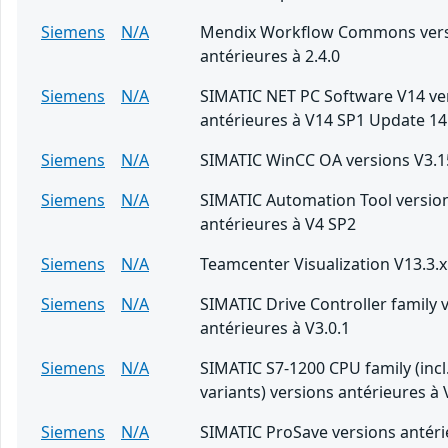
Siemens
N/A
Mendix Workflow Commons ver
antérieures à 2.4.0
Siemens
N/A
SIMATIC NET PC Software V14 ve
antérieures à V14 SP1 Update 14
Siemens
N/A
SIMATIC WinCC OA versions V3.1
Siemens
N/A
SIMATIC Automation Tool versio
antérieures à V4 SP2
Siemens
N/A
Teamcenter Visualization V13.3.x
Siemens
N/A
SIMATIC Drive Controller family 
antérieures à V3.0.1
Siemens
N/A
SIMATIC S7-1200 CPU family (incl
variants) versions antérieures à 
Siemens
N/A
SIMATIC ProSave versions antéri