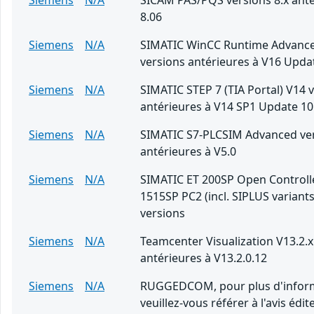
Siemens
N/A
SICAM PAS/PQS versions 8.x anté
8.06
Siemens
N/A
SIMATIC WinCC Runtime Advanc
versions antérieures à V16 Upda
Siemens
N/A
SIMATIC STEP 7 (TIA Portal) V14 
antérieures à V14 SP1 Update 10
Siemens
N/A
SIMATIC S7-PLCSIM Advanced ve
antérieures à V5.0
Siemens
N/A
SIMATIC ET 200SP Open Controll
1515SP PC2 (incl. SIPLUS variants
versions
Siemens
N/A
Teamcenter Visualization V13.2.x
antérieures à V13.2.0.12
Siemens
N/A
RUGGEDCOM, pour plus d'inform
veuillez-vous référer à l'avis édite