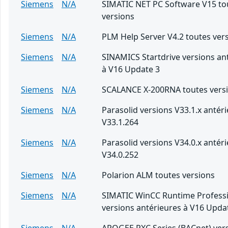
Siemens
N/A
SIMATIC NET PC Software V15 to
versions
Siemens
N/A
PLM Help Server V4.2 toutes ver
Siemens
N/A
SINAMICS Startdrive versions an
à V16 Update 3
Siemens
N/A
SCALANCE X-200RNA toutes vers
Siemens
N/A
Parasolid versions V33.1.x antér
V33.1.264
Siemens
N/A
Parasolid versions V34.0.x antér
V34.0.252
Siemens
N/A
Polarion ALM toutes versions
Siemens
N/A
SIMATIC WinCC Runtime Professi
versions antérieures à V16 Upda