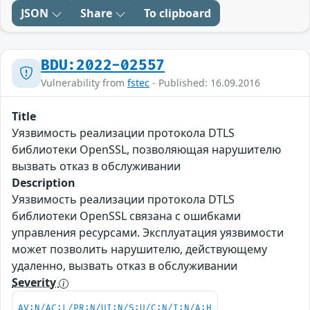
JSON
Share
To clipboard
BDU:2022-02557
Vulnerability from
fstec
- Published: 16.09.2016
Title
Уязвимость реализации протокола DTLS
библиотеки OpenSSL, позволяющая нарушителю
вызвать отказ в обслуживании
Description
Уязвимость реализации протокола DTLS
библиотеки OpenSSL связана с ошибками
управления ресурсами. Эксплуатация уязвимости
может позволить нарушителю, действующему
удаленно, вызвать отказ в обслуживании
Severity
AV:N/AC:L/PR:N/UI:N/S:U/C:N/I:N/A:H