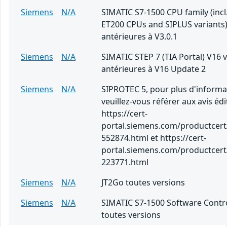
Siemens
N/A
SIMATIC S7-1500 CPU family (incl.
ET200 CPUs and SIPLUS variants)
antérieures à V3.0.1
Siemens
N/A
SIMATIC STEP 7 (TIA Portal) V16 
antérieures à V16 Update 2
Siemens
N/A
SIPROTEC 5, pour plus d'informa
veuillez-vous référer aux avis édi
https://cert-
portal.siemens.com/productcert
552874.html et https://cert-
portal.siemens.com/productcert
223771.html
Siemens
N/A
JT2Go toutes versions
Siemens
N/A
SIMATIC S7-1500 Software Contro
toutes versions