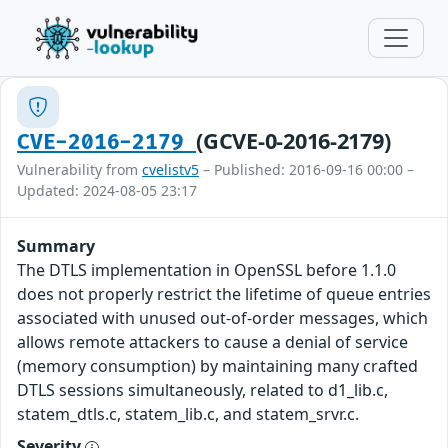
(GCVE-0-2016-2179)
CVE-2016-2179
Vulnerability from
cvelistv5
– Published: 2016-09-16 00:00 –
Updated: 2024-08-05 23:17
Summary
The DTLS implementation in OpenSSL before 1.1.0
does not properly restrict the lifetime of queue entries
associated with unused out-of-order messages, which
allows remote attackers to cause a denial of service
(memory consumption) by maintaining many crafted
DTLS sessions simultaneously, related to d1_lib.c,
statem_dtls.c, statem_lib.c, and statem_srvr.c.
Severity