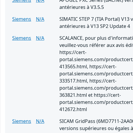
Siemens
N/A
APOGEE PXC Series (BACnet) ver
antérieures à V3.5.5
Siemens
N/A
SIMATIC STEP 7 (TIA Portal) V13 
antérieures à V13 SP2 Update 4
Siemens
N/A
SCALANCE, pour plus d'informati
veuillez-vous référer aux avis édi
https://cert-
portal.siemens.com/productcert
413565.html, https://cert-
portal.siemens.com/productcert
333517.html, https://cert-
portal.siemens.com/productcert
363821.html et https://cert-
portal.siemens.com/productcert
412672.html
Siemens
N/A
SICAM GridPass (6MD7711-2AA0
versions supérieures ou égales à