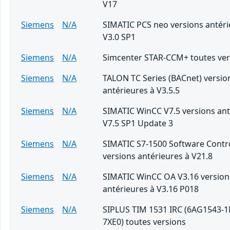
V17
Siemens
N/A
SIMATIC PCS neo versions antéri
V3.0 SP1
Siemens
N/A
Simcenter STAR-CCM+ toutes ver
Siemens
N/A
TALON TC Series (BACnet) versio
antérieures à V3.5.5
Siemens
N/A
SIMATIC WinCC V7.5 versions ant
V7.5 SP1 Update 3
Siemens
N/A
SIMATIC S7-1500 Software Contro
versions antérieures à V21.8
Siemens
N/A
SIMATIC WinCC OA V3.16 version
antérieures à V3.16 P018
Siemens
N/A
SIPLUS TIM 1531 IRC (6AG1543-
7XE0) toutes versions