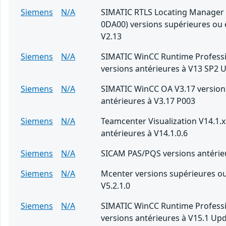
Siemens
N/A
SIMATIC RTLS Locating Manager
0DA00) versions supérieures ou 
V2.13
Siemens
N/A
SIMATIC WinCC Runtime Professi
versions antérieures à V13 SP2 
Siemens
N/A
SIMATIC WinCC OA V3.17 version
antérieures à V3.17 P003
Siemens
N/A
Teamcenter Visualization V14.1.x
antérieures à V14.1.0.6
Siemens
N/A
SICAM PAS/PQS versions antérieu
Siemens
N/A
Mcenter versions supérieures ou
V5.2.1.0
Siemens
N/A
SIMATIC WinCC Runtime Professi
versions antérieures à V15.1 Up