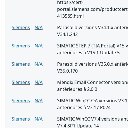
https://cert-
portal.siemens.com/productcert
413565.html
Siemens
N/A
Parasolid versions V34.1.x antér
V34.1.242
Siemens
N/A
SIMATIC STEP 7 (TIA Portal) V15 
antérieures à V15.1 Update 5
Siemens
N/A
Parasolid versions V35.0.x antér
V35.0.170
Siemens
N/A
Mendix Email Connector version
antérieures à 2.0.0
Siemens
N/A
SIMATIC WinCC OA versions V3.1
antérieures à V3.17 P024
Siemens
N/A
SIMATIC WinCC V7.4 versions ant
V7.4 SP1 Update 14