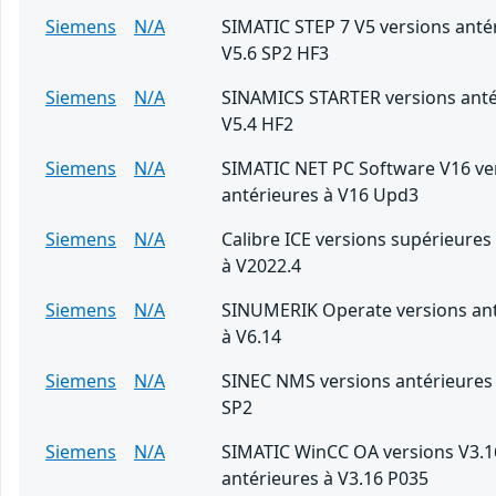
Siemens
N/A
SIMATIC STEP 7 V5 versions anté
V5.6 SP2 HF3
Siemens
N/A
SINAMICS STARTER versions anté
V5.4 HF2
Siemens
N/A
SIMATIC NET PC Software V16 ve
antérieures à V16 Upd3
Siemens
N/A
Calibre ICE versions supérieures
à V2022.4
Siemens
N/A
SINUMERIK Operate versions ant
à V6.14
Siemens
N/A
SINEC NMS versions antérieures 
SP2
Siemens
N/A
SIMATIC WinCC OA versions V3.1
antérieures à V3.16 P035