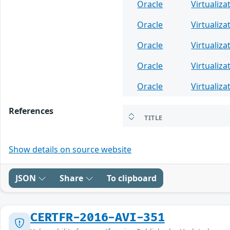
Oracle
Virtualiza
Oracle
Virtualiza
Oracle
Virtualiza
Oracle
Virtualiza
Oracle
Virtualiza
References
TITLE
Show details on source website
JSON
Share
To clipboard
CERTFR-2016-AVI-351