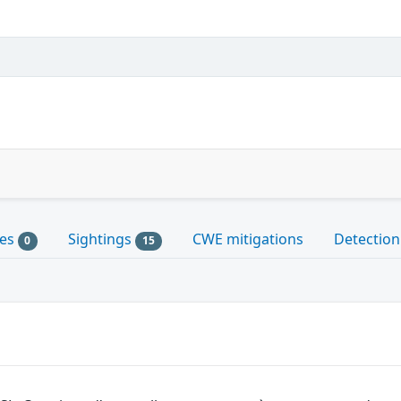
les
Sightings
CWE mitigations
Detection
0
15