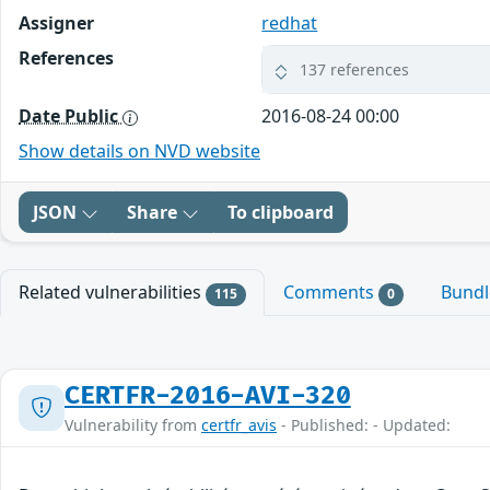
Assigner
redhat
References
137 references
Date Public
2016-08-24 00:00
Show details on NVD website
JSON
Share
To clipboard
Related vulnerabilities
Comments
Bund
115
0
CERTFR-2016-AVI-320
Vulnerability from
certfr_avis
- Published: - Updated: