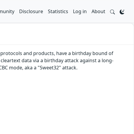
unity
Disclosure
Statistics
Log in
About
r protocols and products, have a birthday bound of
cleartext data via a birthday attack against a long-
 CBC mode, aka a "Sweet32" attack.