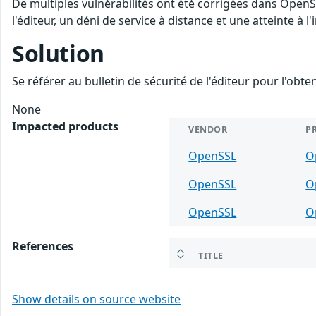
De multiples vulnérabilités ont été corrigées dans Open
l'éditeur, un déni de service à distance et une atteinte à l
Solution
Se référer au bulletin de sécurité de l'éditeur pour l'obt
None
Impacted products
VENDOR
P
OpenSSL
O
OpenSSL
O
OpenSSL
O
References
TITLE
Show details on source website