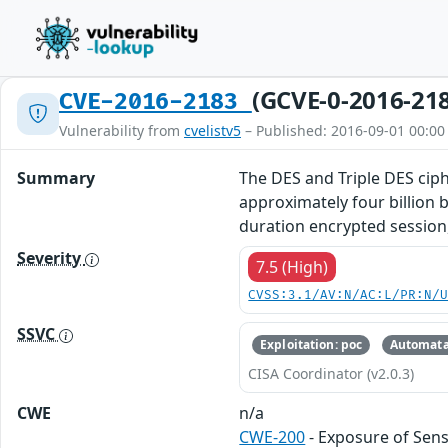
(GCVE-0-2016-21
CVE-2016-2183
Vulnerability from
cvelistv5
– Published: 2016-09-01 00:00
Summary
The DES and Triple DES ciph
approximately four billion b
duration encrypted session
Severity
7.5 (High)
CVSS:3.1/AV:N/AC:L/PR:N/
SSVC
Exploitation: poc
Automata
CISA Coordinator (v2.0.3)
CWE
n/a
CWE-200
- Exposure of Sens