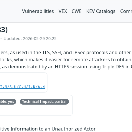
Vulnerabilities
VEX
CWE
KEV Catalogs
Comm
83)
 – Updated: 2026-05-29 20:25
ers, as used in the TLS, SSH, and IPSec protocols and othe
locks, which makes it easier for remote attackers to obtain 
, as demonstrated by an HTTPS session using Triple DES in
UI:N/S:U/C:H/I:N/A:N
ble: yes
Technical Impact: partial
itive Information to an Unauthorized Actor