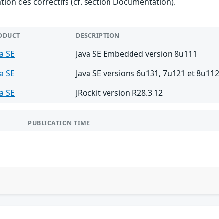
ention des correctifs (cf. section Documentation).
ODUCT
DESCRIPTION
va SE
Java SE Embedded version 8u111
va SE
Java SE versions 6u131, 7u121 et 8u11
va SE
JRockit version R28.3.12
PUBLICATION TIME