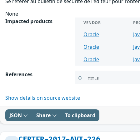
Se référer au bulletin de sécurité de l'éditeur pour l'obt
None
Impacted products
VENDOR
PR
Oracle
Ja
Oracle
Ja
Oracle
Ja
References
TITLE
Show details on source website
JSON
Share
To clipboard
CERTFR-2017-AVI-226