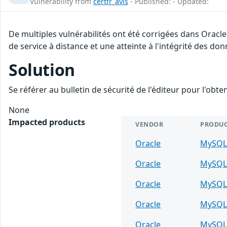
Vulnerability from
certfr_avis
- Published: - Updated:
De multiples vulnérabilités ont été corrigées dans Oracl
de service à distance et une atteinte à l'intégrité des don
Solution
Se référer au bulletin de sécurité de l'éditeur pour l'obt
None
Impacted products
VENDOR
PRODU
Oracle
MySQ
Oracle
MySQ
Oracle
MySQ
Oracle
MySQ
Oracle
MySQ