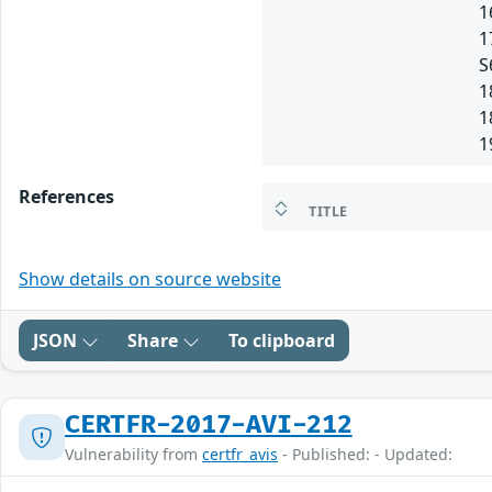
1
1
S
1
1
1
References
TITLE
Show details on source website
JSON
Share
To clipboard
CERTFR-2017-AVI-212
Vulnerability from
certfr_avis
- Published: - Updated: