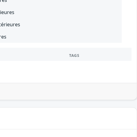
ures
rieures
térieures
res
TAGS