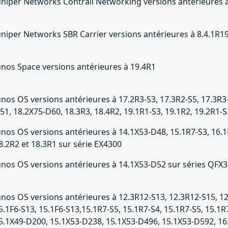
uniper Networks Contrail Networking versions antérieures 
uniper Networks SBR Carrier versions antérieures à 8.4.1R1
unos Space versions antérieures à 19.4R1
unos OS versions antérieures à 17.2R3-S3, 17.3R2-S5, 17.3R3-
51, 18.2X75-D60, 18.3R3, 18.4R2, 19.1R1-S3, 19.1R2, 19.2R1-S
unos OS versions antérieures à 14.1X53-D48, 15.1R7-S3, 16.1R
8.2R2 et 18.3R1 sur série EX4300
unos OS versions antérieures à 14.1X53-D52 sur séries QFX
unos OS versions antérieures à 12.3R12-S13, 12.3R12-S15, 1
5.1F6-S13, 15.1F6-S13,15.1R7-S5, 15.1R7-S4, 15.1R7-S5, 15.1
5.1X49-D200, 15.1X53-D238, 15.1X53-D496, 15.1X53-D592, 16.