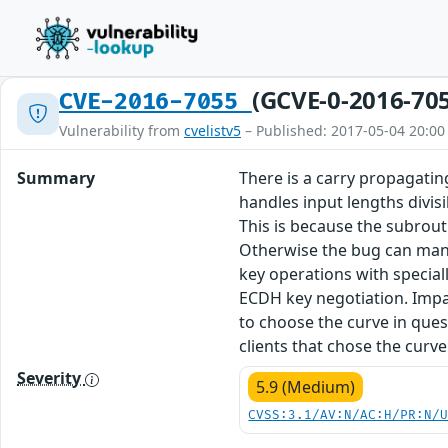
(GCVE-0-2016-70
CVE-2016-7055
Vulnerability from
cvelistv5
– Published: 2017-05-04 20:00
Summary
There is a carry propagatin
handles input lengths divis
This is because the subrouti
Otherwise the bug can manif
key operations with specia
ECDH key negotiation. Impac
to choose the curve in ques
clients that chose the curve 
Severity
5.9 (Medium)
CVSS:3.1/AV:N/AC:H/PR:N/