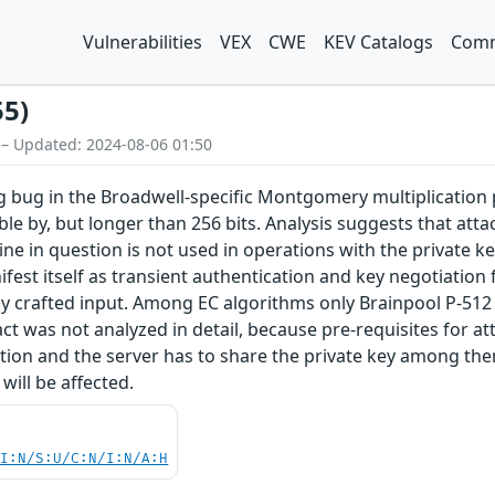
Vulnerabilities
VEX
CWE
KEV Catalogs
Comm
55)
 – Updated: 2024-08-06 01:50
g bug in the Broadwell-specific Montgomery multiplication 
ible by, but longer than 256 bits. Analysis suggests that at
ne in question is not used in operations with the private key
est itself as transient authentication and key negotiation
lly crafted input. Among EC algorithms only Brainpool P-51
t was not analyzed in detail, because pre-requisites for at
tion and the server has to share the private key among them
will be affected.
UI:N/S:U/C:N/I:N/A:H