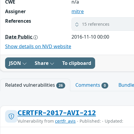
CWE
n/a
Assigner
mitre
References
15 references
Date Public
2016-11-10 00:00
Show details on NVD website
JSON
Share
To clipboard
Related vulnerabilities
Comments
Bundl
26
0
CERTFR-2017-AVI-212
Vulnerability from
certfr_avis
- Published: - Updated: