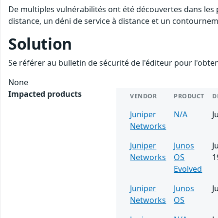
De multiples vulnérabilités ont été découvertes dans les
distance, un déni de service à distance et un contourneme
Solution
Se référer au bulletin de sécurité de l'éditeur pour l'obt
None
Impacted products
VENDOR
PRODUCT
D
Juniper
N/A
J
Networks
Juniper
Junos
J
Networks
OS
1
Evolved
Juniper
Junos
J
Networks
OS