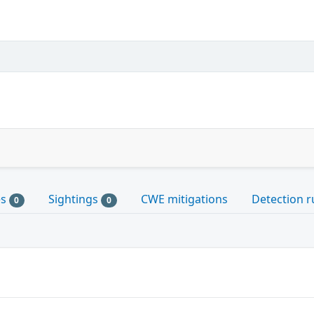
es
Sightings
CWE mitigations
Detection r
0
0