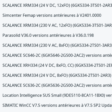
SCALANCE XRM334 (24 V DC, 12xFO) (6GK5334-3TS01-2AR3) 
Simcenter Femap versions antérieures à V2401.0000
SCALANCE XRM334 (230 V AC, 12xFO) (6GK5334-3TS01-3AR3)
Parasolid V36.0 versions antérieures à V36.0.198
SCALANCE XRM334 (230 V AC, 8xFO) (6GK5334-2TS01-3AR3) 
SCALANCE SC646-2C (6GK5646-2GS00-2AC2) versions antér
SCALANCE XRH334 (24 V DC, 8xFO, CC) (6GK5334-2TS01-2ER3
SCALANCE XRM334 (24 V DC, 8xFO) (6GK5334-2TS01-2AR3) v
SCALANCE SC636-2C (6GK5636-2GS00-2AC2) versions antér
Location Intelligence SUS Small (9DE5110-8CA11-1BX0) ver
SIMATIC WinCC V7.5 versions antérieures à V7.5 SP2 Upda