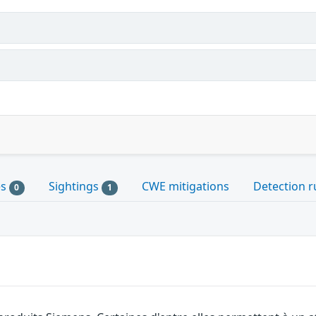
es
Sightings
CWE mitigations
Detection r
0
1