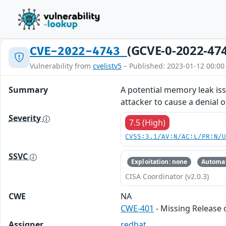
(GCVE-0-2022-47
CVE-2022-4743
Vulnerability from
cvelistv5
– Published: 2023-01-12 00:00
Summary
A potential memory leak iss
attacker to cause a denial o
Severity
7.5 (High)
CVSS:3.1/AV:N/AC:L/PR:N/
SSVC
Exploitation: none
Automat
CISA Coordinator (v2.0.3)
CWE
NA
CWE-401
- Missing Release 
Assigner
redhat