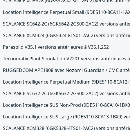
SCALANCE XCH328 (6GK5328-4TS01-2EC2) versions antérie
Location Intelligence Perpetual Small (9DE5110-8CA11-1AX
SCALANCE SC642-2C (6GK5642-2GS00-2AC2) versions antér
SCALANCE XCM324 (6GK5324-8TS01-2AC2) versions antérie
Parasolid V35.1 versions antérieures à V35.1.252
Tecnomatix Plant Simulation V2201 versions antérieures 
RUGGEDCOM APE1808 avec Nozomi Guardian / CMC antéri
Location Intelligence Perpetual Medium (9DE5110-8CA12-1
SCALANCE SC632-2C (6GK5632-2GS00-2AC2) versions antér
Location Intelligence SUS Non-Prod (9DE5110-8CA10-1BX0)
Location Intelligence SUS Large (9DE5110-8CA13-1BX0) ver
SCALANCE XCM328 (6GK5328-4TS01-2AC2) versions antérie