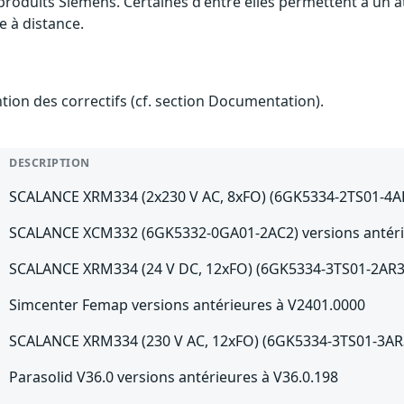
 produits Siemens. Certaines d'entre elles permettent à un 
e à distance.
ention des correctifs (cf. section Documentation).
DESCRIPTION
SCALANCE XRM334 (2x230 V AC, 8xFO) (6GK5334-2TS01-4AR3
SCALANCE XCM332 (6GK5332-0GA01-2AC2) versions antéri
SCALANCE XRM334 (24 V DC, 12xFO) (6GK5334-3TS01-2AR3) 
Simcenter Femap versions antérieures à V2401.0000
SCALANCE XRM334 (230 V AC, 12xFO) (6GK5334-3TS01-3AR3)
Parasolid V36.0 versions antérieures à V36.0.198