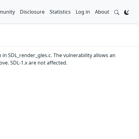
unity
Disclosure
Statistics
Log in
About
in SDL_render_gles.c. The vulnerability allows an
ove. SDL-1.x are not affected.