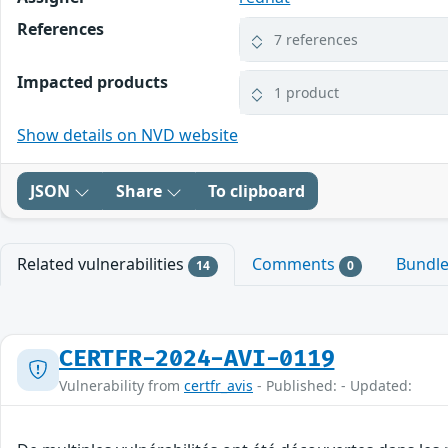
References
7 references
Impacted products
1 product
Show details on NVD website
JSON
Share
To clipboard
Related vulnerabilities
Comments
Bundl
14
0
CERTFR-2024-AVI-0119
Vulnerability from
certfr_avis
- Published: - Updated: