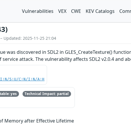
Vulnerabilities
VEX
CWE
KEV Catalogs
Comm
43)
 – Updated: 2025-11-25 21:04
ue was discovered in SDL2 in GLES_CreateTexture() function 
f service attack. The vulnerability affects SDL2 v2.0.4 and ab
UI:N/S:U/C:N/I:N/A:H
able: yes
Technical Impact: partial
of Memory after Effective Lifetime