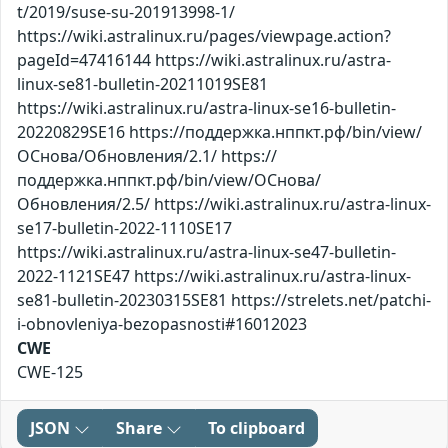
t/2019/suse-su-201913998-1/
https://wiki.astralinux.ru/pages/viewpage.action?
pageId=47416144 https://wiki.astralinux.ru/astra-
linux-se81-bulletin-20211019SE81
https://wiki.astralinux.ru/astra-linux-se16-bulletin-
20220829SE16 https://поддержка.нппкт.рф/bin/view/
ОСнова/Обновления/2.1/ https://
поддержка.нппкт.рф/bin/view/ОСнова/
Обновления/2.5/ https://wiki.astralinux.ru/astra-linux-
se17-bulletin-2022-1110SE17
https://wiki.astralinux.ru/astra-linux-se47-bulletin-
2022-1121SE47 https://wiki.astralinux.ru/astra-linux-
se81-bulletin-20230315SE81 https://strelets.net/patchi-
i-obnovleniya-bezopasnosti#16012023
CWE
CWE-125
JSON
Share
To clipboard