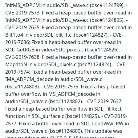
InitMS_ADPCM in audio/SDL_wave.c (bsc#1124799). -
CVE-2019-7573: Fixed a heap-based buffer over-read in
InitMS_ADPCM in audio/SDL_wave.c (bsc#1124805). -
CVE-2019-7635: Fixed a heap-based buffer over-read in
Blit1to4 in video/SDL_blit_1.c. (bsc#1124827). - CVE-
2019-7636: Fixed a heap-based buffer over-read in
SDL_GetRGB in video/SDL_pixels.c (bsc#1124826). -
CVE-2019-7638: Fixed a heap-based buffer over-read in
Map1toN in video/SDL_pixels.c (bsc#1124824). - CVE-
2019-7574: Fixed a heap-based buffer over-read in
IMA_ADPCM_decode in audio/SDL_wave.c
(bsc#1124803). - CVE-2019-7575: Fixed a heap-based
buffer overflow in MS_ADPCM_decode in
audio/SDL_wave.c (bsc#1124802). - CVE-2019-7637:
Fixed a heap-based buffer overflow in SDL_FillRect
function in SDL_surface.c (bsc#1124825). - CVE-2019-
7577: Fixed a buffer over read in SDL_LoadWAV_RW in
audio/SDL_wave.c (bsc#1124800). This update was