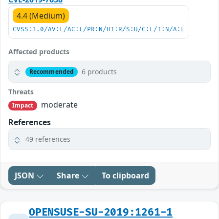
4.4 (Medium)
CVSS:3.0/AV:L/AC:L/PR:N/UI:R/S:U/C:L/I:N/A:L
Affected products
6 products
Recommended
Threats
moderate
Impact
References
49 references
JSON
Share
To clipboard
OPENSUSE-SU-2019:1261-1