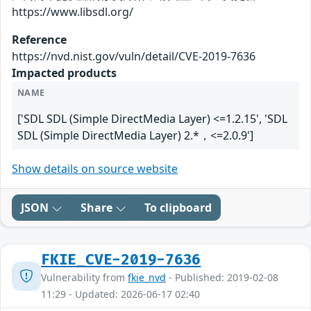
https://www.libsdl.org/
Reference
https://nvd.nist.gov/vuln/detail/CVE-2019-7636
Impacted products
NAME
['SDL SDL (Simple DirectMedia Layer) <=1.2.15', 'SDL
SDL (Simple DirectMedia Layer) 2.*，<=2.0.9']
Show details on source website
JSON
Share
To clipboard
FKIE_CVE-2019-7636
Vulnerability from
fkie_nvd
- Published: 2019-02-08
11:29 - Updated: 2026-06-17 02:40