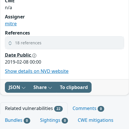
CWE
n/a
Assigner
mitre
References
18 references
Date Public
2019-02-08 00:00
Show details on NVD website
JSON
Share
To clipboard
Related vulnerabilities
Comments
22
0
Bundles
Sightings
CWE mitigations
0
0