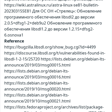
https://wiki.astralinux.ru/astra-linux-se81-bulletin-
20230315SE81 Для ОС ОН «Стрелец»: Обновление
программного обеспечения libsdl2 до версии
2.0.5+dfsg1-2+deb9u2 Обновление программного
обеспечения libsdl1.2 до версии 1.2.15+dfsg2-
6.osnova1
Reference
https://bugzilla.libsdl.org/show_bug.cgi?id=4499
https://discourse.libsdl.org/t/vulnerabilities-found-in-
libsdl-1-2-15/25720 https://lists.debian.org/debian-lts-
announce/2019/03/msg00015.html
https://lists.debian.org/debian-lts-
announce/2019/03/msg00016.html
https://lists.debian.org/debian-lts-
announce/2019/10/msg00020.html
https://lists.debian.org/debian-lts-
announce/2019/10/msg00021.html
https://lists.fedoraproject.org/archives/list/package-