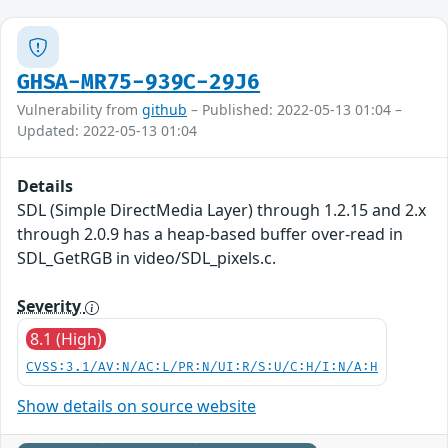
GHSA-MR75-939C-29J6
Vulnerability from
github
– Published: 2022-05-13 01:04 –
Updated: 2022-05-13 01:04
Details
SDL (Simple DirectMedia Layer) through 1.2.15 and 2.x
through 2.0.9 has a heap-based buffer over-read in
SDL_GetRGB in video/SDL_pixels.c.
Severity
8.1 (High)
CVSS:3.1/AV:N/AC:L/PR:N/UI:R/S:U/C:H/I:N/A:H
Show details on source website