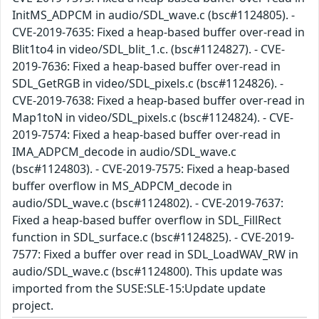
InitMS_ADPCM in audio/SDL_wave.c (bsc#1124805). -
CVE-2019-7635: Fixed a heap-based buffer over-read in
Blit1to4 in video/SDL_blit_1.c. (bsc#1124827). - CVE-
2019-7636: Fixed a heap-based buffer over-read in
SDL_GetRGB in video/SDL_pixels.c (bsc#1124826). -
CVE-2019-7638: Fixed a heap-based buffer over-read in
Map1toN in video/SDL_pixels.c (bsc#1124824). - CVE-
2019-7574: Fixed a heap-based buffer over-read in
IMA_ADPCM_decode in audio/SDL_wave.c
(bsc#1124803). - CVE-2019-7575: Fixed a heap-based
buffer overflow in MS_ADPCM_decode in
audio/SDL_wave.c (bsc#1124802). - CVE-2019-7637:
Fixed a heap-based buffer overflow in SDL_FillRect
function in SDL_surface.c (bsc#1124825). - CVE-2019-
7577: Fixed a buffer over read in SDL_LoadWAV_RW in
audio/SDL_wave.c (bsc#1124800). This update was
imported from the SUSE:SLE-15:Update update
project.