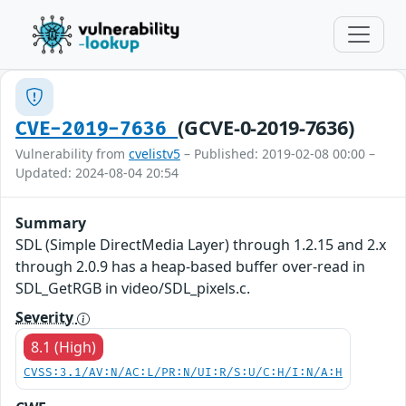
(GCVE-0-2019-7636)
CVE-2019-7636
Vulnerability from
cvelistv5
– Published: 2019-02-08 00:00 –
Updated: 2024-08-04 20:54
Summary
SDL (Simple DirectMedia Layer) through 1.2.15 and 2.x
through 2.0.9 has a heap-based buffer over-read in
SDL_GetRGB in video/SDL_pixels.c.
Severity
8.1 (High)
CVSS:3.1/AV:N/AC:L/PR:N/UI:R/S:U/C:H/I:N/A:H