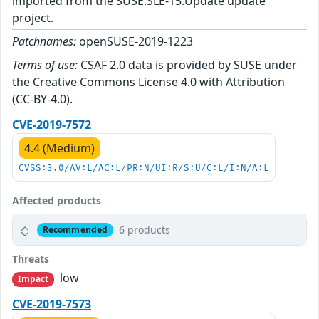
imported from the SUSE:SLE-15:Update update
project.
Patchnames:
openSUSE-2019-1223
Terms of use:
CSAF 2.0 data is provided by SUSE under
the Creative Commons License 4.0 with Attribution
(CC-BY-4.0).
CVE-2019-7572
4.4 (Medium)
CVSS:3.0/AV:L/AC:L/PR:N/UI:R/S:U/C:L/I:N/A:L
Affected products
6 products
Recommended
Threats
low
Impact
CVE-2019-7573