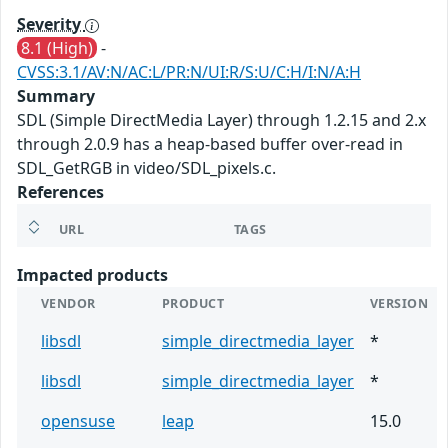
Severity
8.1 (High)
-
CVSS:3.1/AV:N/AC:L/PR:N/UI:R/S:U/C:H/I:N/A:H
Summary
SDL (Simple DirectMedia Layer) through 1.2.15 and 2.x
through 2.0.9 has a heap-based buffer over-read in
SDL_GetRGB in video/SDL_pixels.c.
References
URL
TAGS
Impacted products
VENDOR
PRODUCT
VERSION
libsdl
simple_directmedia_layer
*
libsdl
simple_directmedia_layer
*
opensuse
leap
15.0