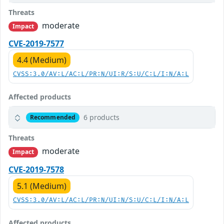
Threats
moderate
Impact
CVE-2019-7577
4.4 (Medium)
CVSS:3.0/AV:L/AC:L/PR:N/UI:R/S:U/C:L/I:N/A:L
Affected products
6 products
Recommended
Threats
moderate
Impact
CVE-2019-7578
5.1 (Medium)
CVSS:3.0/AV:L/AC:L/PR:N/UI:N/S:U/C:L/I:N/A:L
Affected products