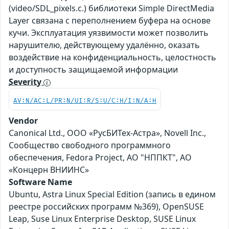
(video/SDL_pixels.c.) библиотеки Simple DirectMedia
Layer связана с переполнением буфера на основе
кучи. Эксплуатация уязвимости может позволить
нарушителю, действующему удалённо, оказать
воздействие на конфиденциальность, целостность
и доступность защищаемой информации
Severity
AV:N/AC:L/PR:N/UI:R/S:U/C:H/I:N/A:H
Vendor
Canonical Ltd., ООО «РусБИТех-Астра», Novell Inc.,
Сообщество свободного программного
обеспечения, Fedora Project, АО "НППКТ", АО
«Концерн ВНИИНС»
Software Name
Ubuntu, Astra Linux Special Edition (запись в едином
реестре российских программ №369), OpenSUSE
Leap, Suse Linux Enterprise Desktop, SUSE Linux