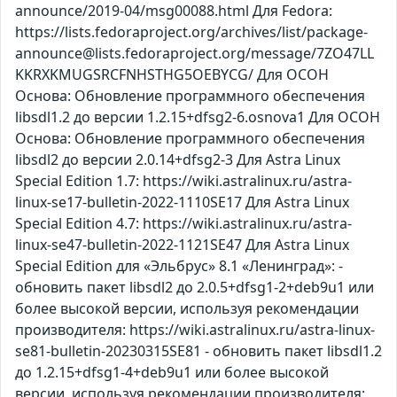
announce/2019-04/msg00088.html Для Fedora:
https://lists.fedoraproject.org/archives/list/package-
announce@lists.fedoraproject.org/message/7ZO47LL
KKRXKMUGSRCFNHSTHG5OEBYCG/ Для ОСОН
Основа: Обновление программного обеспечения
libsdl1.2 до версии 1.2.15+dfsg2-6.osnova1 Для ОСОН
Основа: Обновление программного обеспечения
libsdl2 до версии 2.0.14+dfsg2-3 Для Astra Linux
Special Edition 1.7: https://wiki.astralinux.ru/astra-
linux-se17-bulletin-2022-1110SE17 Для Astra Linux
Special Edition 4.7: https://wiki.astralinux.ru/astra-
linux-se47-bulletin-2022-1121SE47 Для Astra Linux
Special Edition для «Эльбрус» 8.1 «Ленинград»: -
обновить пакет libsdl2 до 2.0.5+dfsg1-2+deb9u1 или
более высокой версии, используя рекомендации
производителя: https://wiki.astralinux.ru/astra-linux-
se81-bulletin-20230315SE81 - обновить пакет libsdl1.2
до 1.2.15+dfsg1-4+deb9u1 или более высокой
версии, используя рекомендации производителя: