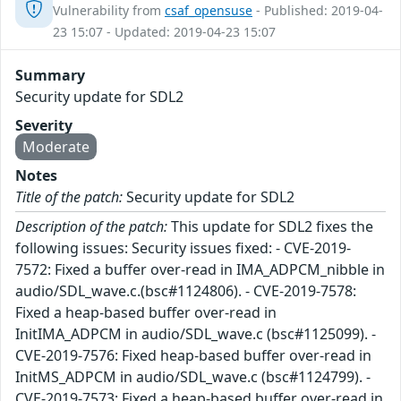
Vulnerability from
csaf_opensuse
- Published: 2019-04-
23 15:07 - Updated: 2019-04-23 15:07
Summary
Security update for SDL2
Severity
Moderate
Notes
Title of the patch:
Security update for SDL2
Description of the patch:
This update for SDL2 fixes the
following issues: Security issues fixed: - CVE-2019-
7572: Fixed a buffer over-read in IMA_ADPCM_nibble in
audio/SDL_wave.c.(bsc#1124806). - CVE-2019-7578:
Fixed a heap-based buffer over-read in
InitIMA_ADPCM in audio/SDL_wave.c (bsc#1125099). -
CVE-2019-7576: Fixed heap-based buffer over-read in
InitMS_ADPCM in audio/SDL_wave.c (bsc#1124799). -
CVE-2019-7573: Fixed a heap-based buffer over-read in