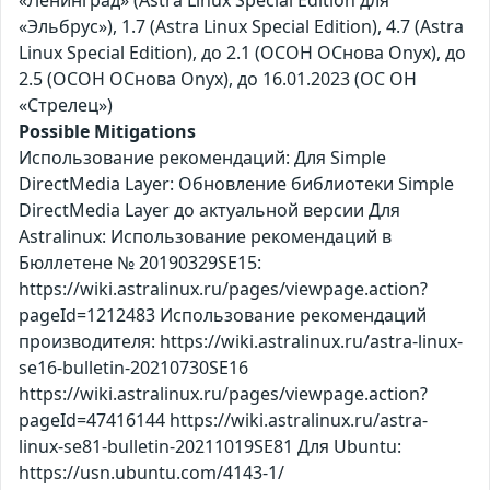
«Ленинград» (Astra Linux Special Edition для
«Эльбрус»), 1.7 (Astra Linux Special Edition), 4.7 (Astra
Linux Special Edition), до 2.1 (ОСОН ОСнова Оnyx), до
2.5 (ОСОН ОСнова Оnyx), до 16.01.2023 (ОС ОН
«Стрелец»)
Possible Mitigations
Использование рекомендаций: Для Simple
DirectMedia Layer: Обновление библиотеки Simple
DirectMedia Layer до актуальной версии Для
Astralinux: Использование рекомендаций в
Бюллетене № 20190329SE15:
https://wiki.astralinux.ru/pages/viewpage.action?
pageId=1212483 Использование рекомендаций
производителя: https://wiki.astralinux.ru/astra-linux-
se16-bulletin-20210730SE16
https://wiki.astralinux.ru/pages/viewpage.action?
pageId=47416144 https://wiki.astralinux.ru/astra-
linux-se81-bulletin-20211019SE81 Для Ubuntu:
https://usn.ubuntu.com/4143-1/