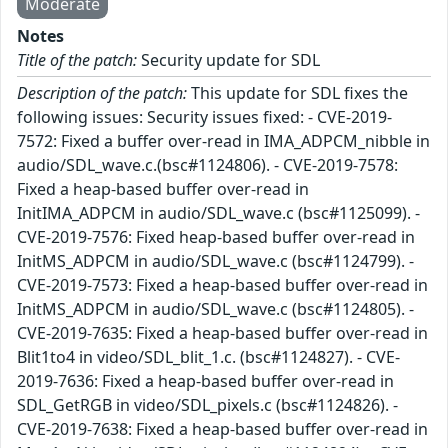
Moderate
Notes
Title of the patch:
Security update for SDL
Description of the patch:
This update for SDL fixes the
following issues: Security issues fixed: - CVE-2019-
7572: Fixed a buffer over-read in IMA_ADPCM_nibble in
audio/SDL_wave.c.(bsc#1124806). - CVE-2019-7578:
Fixed a heap-based buffer over-read in
InitIMA_ADPCM in audio/SDL_wave.c (bsc#1125099). -
CVE-2019-7576: Fixed heap-based buffer over-read in
InitMS_ADPCM in audio/SDL_wave.c (bsc#1124799). -
CVE-2019-7573: Fixed a heap-based buffer over-read in
InitMS_ADPCM in audio/SDL_wave.c (bsc#1124805). -
CVE-2019-7635: Fixed a heap-based buffer over-read in
Blit1to4 in video/SDL_blit_1.c. (bsc#1124827). - CVE-
2019-7636: Fixed a heap-based buffer over-read in
SDL_GetRGB in video/SDL_pixels.c (bsc#1124826). -
CVE-2019-7638: Fixed a heap-based buffer over-read in