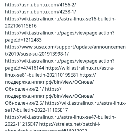
https://usn.ubuntu.com/4156-2/
https://usn.ubuntu.com/4238-1/
https://wiki.astralinux.ru/astra-linux-se16-bulletin-
20210611SE16
https://wiki.astralinux.ru/pages/viewpage.action?
pageId=1212483
https://www.suse.com/support/update/announcemen
t/2019/suse-su-201913998-1/
https://wiki.astralinux.ru/pages/viewpage.action?
pageId=47416144 https://wiki.astralinux.ru/astra-
linux-se81-bulletin-20211019SE81 https://
поддержка.нппкт.рф/bin/view/ОСнова/
Обновления/2.1/ https://
поддержка.нппкт.рф/bin/view/ОСнова/
Обновления/2.5/ https://wiki.astralinux.ru/astra-linux-
se17-bulletin-2022-1110SE17
https://wiki.astralinux.ru/astra-linux-se47-bulletin-
2022-1121SE47 https://strelets.net/patchi-i-