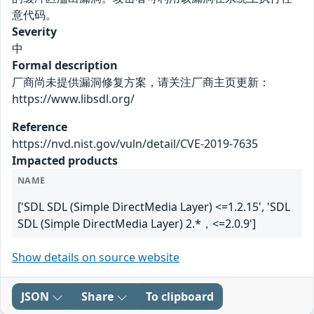
意代码。
Severity
中
Formal description
厂商尚未提供漏洞修复方案，请关注厂商主页更新：
https://www.libsdl.org/
Reference
https://nvd.nist.gov/vuln/detail/CVE-2019-7635
Impacted products
NAME
['SDL SDL (Simple DirectMedia Layer) <=1.2.15', 'SDL
SDL (Simple DirectMedia Layer) 2.*，<=2.0.9']
Show details on source website
JSON
Share
To clipboard