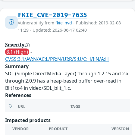
FKIE_CVE-2019-7635
Vulnerability from
fkie_nvd
- Published: 2019-02-08
11:29 - Updated: 2026-06-17 02:40
Severity
8.1 (High)
-
CVSS:3.1/AV:N/AC:L/PR:N/UI:R/S:U/C:H/I:N/A:H
Summary
SDL (Simple DirectMedia Layer) through 1.2.15 and 2.x
through 2.0.9 has a heap-based buffer over-read in
Blit1to4 in video/SDL_blit_1.c.
References
URL
TAGS
Impacted products
VENDOR
PRODUCT
VERSION