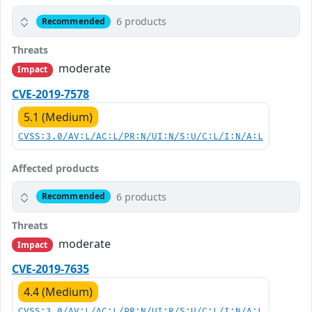
6 products
Recommended
Threats
moderate
Impact
CVE-2019-7578
5.1 (Medium)
CVSS:3.0/AV:L/AC:L/PR:N/UI:N/S:U/C:L/I:N/A:L
Affected products
6 products
Recommended
Threats
moderate
Impact
CVE-2019-7635
4.4 (Medium)
CVSS:3.0/AV:L/AC:L/PR:N/UI:R/S:U/C:L/I:N/A:L