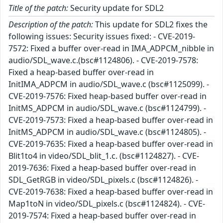
Title of the patch:
Security update for SDL2
Description of the patch:
This update for SDL2 fixes the
following issues: Security issues fixed: - CVE-2019-
7572: Fixed a buffer over-read in IMA_ADPCM_nibble in
audio/SDL_wave.c.(bsc#1124806). - CVE-2019-7578:
Fixed a heap-based buffer over-read in
InitIMA_ADPCM in audio/SDL_wave.c (bsc#1125099). -
CVE-2019-7576: Fixed heap-based buffer over-read in
InitMS_ADPCM in audio/SDL_wave.c (bsc#1124799). -
CVE-2019-7573: Fixed a heap-based buffer over-read in
InitMS_ADPCM in audio/SDL_wave.c (bsc#1124805). -
CVE-2019-7635: Fixed a heap-based buffer over-read in
Blit1to4 in video/SDL_blit_1.c. (bsc#1124827). - CVE-
2019-7636: Fixed a heap-based buffer over-read in
SDL_GetRGB in video/SDL_pixels.c (bsc#1124826). -
CVE-2019-7638: Fixed a heap-based buffer over-read in
Map1toN in video/SDL_pixels.c (bsc#1124824). - CVE-
2019-7574: Fixed a heap-based buffer over-read in