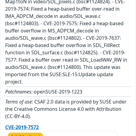
Map1toN in video/SDL_pixels.c (bsc#1124824). - CVE-
2019-7574: Fixed a heap-based buffer over-read in
IMA_ADPCM_decode in audio/SDL_wave.c
(bsc#1124803). - CVE-2019-7575: Fixed a heap-based
buffer overflow in MS_ADPCM_decode in
audio/SDL_wave.c (bsc#1124802). - CVE-2019-7637:
Fixed a heap-based buffer overflow in SDL_FillRect
function in SDL_surface.c (bsc#1124825). - CVE-2019-
7577: Fixed a buffer over read in SDL_LoadWAV_RW in
audio/SDL_wave.c (bsc#1124800). This update was
imported from the SUSE:SLE-15:Update update
project.
Patchnames:
openSUSE-2019-1223
Terms of use:
CSAF 2.0 data is provided by SUSE under
the Creative Commons License 4.0 with Attribution
(CC-BY-4.0).
CVE-2019-7572