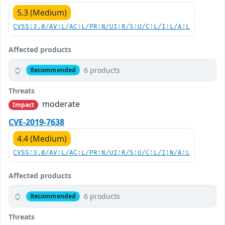
5.3 (Medium)
CVSS:3.0/AV:L/AC:L/PR:N/UI:R/S:U/C:L/I:L/A:L
Affected products
6 products
Recommended
Threats
moderate
Impact
CVE-2019-7638
4.4 (Medium)
CVSS:3.0/AV:L/AC:L/PR:N/UI:R/S:U/C:L/I:N/A:L
Affected products
6 products
Recommended
Threats