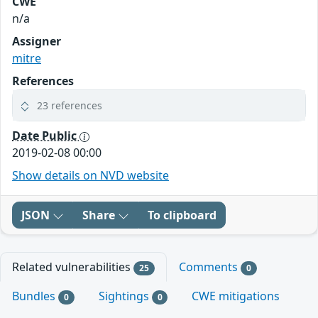
CWE
n/a
Assigner
mitre
References
23 references
Date Public
2019-02-08 00:00
Show details on NVD website
JSON
Share
To clipboard
Related vulnerabilities
Comments
25
0
Bundles
Sightings
CWE mitigations
0
0