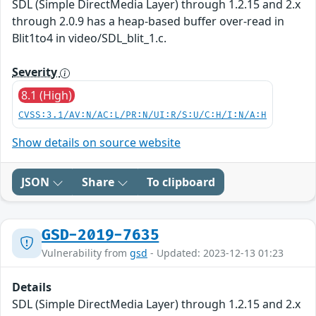
SDL (Simple DirectMedia Layer) through 1.2.15 and 2.x
through 2.0.9 has a heap-based buffer over-read in
Blit1to4 in video/SDL_blit_1.c.
Severity
8.1 (High)
CVSS:3.1/AV:N/AC:L/PR:N/UI:R/S:U/C:H/I:N/A:H
Show details on source website
JSON
Share
To clipboard
GSD-2019-7635
Vulnerability from
gsd
- Updated: 2023-12-13 01:23
Details
SDL (Simple DirectMedia Layer) through 1.2.15 and 2.x