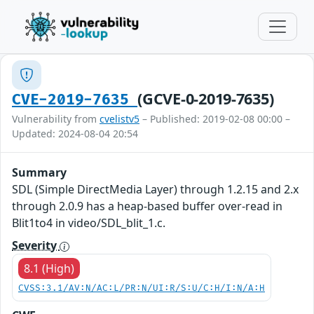
(GCVE-0-2019-7635)
CVE-2019-7635
Vulnerability from
cvelistv5
– Published: 2019-02-08 00:00 –
Updated: 2024-08-04 20:54
Summary
SDL (Simple DirectMedia Layer) through 1.2.15 and 2.x
through 2.0.9 has a heap-based buffer over-read in
Blit1to4 in video/SDL_blit_1.c.
Severity
8.1 (High)
CVSS:3.1/AV:N/AC:L/PR:N/UI:R/S:U/C:H/I:N/A:H