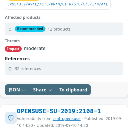
CVSS:3.0/AV:L/AC:L/PR:N/UI:R/S:U/C:L/I:N/A:L
Affected products
12 products
Recommended
Threats
moderate
Impact
References
32 references
JSON
Share
To clipboard
OPENSUSE-SU-2019:2108-1
Vulnerability from
csaf_opensuse
- Published: 2019-09-
10 14:20 - Updated: 2019-09-10 14:20