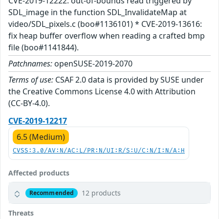
CVE-2019-12222: out-of-bounds read triggered by
SDL_image in the function SDL_InvalidateMap at
video/SDL_pixels.c (boo#1136101) * CVE-2019-13616:
fix heap buffer overflow when reading a crafted bmp
file (boo#1141844).
Patchnames:
openSUSE-2019-2070
Terms of use:
CSAF 2.0 data is provided by SUSE under
the Creative Commons License 4.0 with Attribution
(CC-BY-4.0).
CVE-2019-12217
6.5 (Medium)
CVSS:3.0/AV:N/AC:L/PR:N/UI:R/S:U/C:N/I:N/A:H
Affected products
12 products
Recommended
Threats