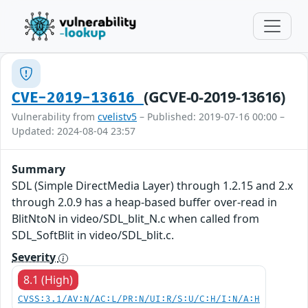
(GCVE-0-2019-13616)
CVE-2019-13616
Vulnerability from
cvelistv5
– Published: 2019-07-16 00:00 –
Updated: 2024-08-04 23:57
Summary
SDL (Simple DirectMedia Layer) through 1.2.15 and 2.x
through 2.0.9 has a heap-based buffer over-read in
BlitNtoN in video/SDL_blit_N.c when called from
SDL_SoftBlit in video/SDL_blit.c.
Severity
8.1 (High)
CVSS:3.1/AV:N/AC:L/PR:N/UI:R/S:U/C:H/I:N/A:H