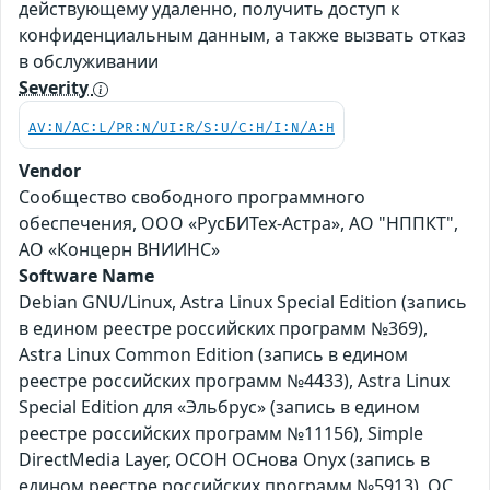
действующему удаленно, получить доступ к
конфиденциальным данным, а также вызвать отказ
в обслуживании
Severity
AV:N/AC:L/PR:N/UI:R/S:U/C:H/I:N/A:H
Vendor
Сообщество свободного программного
обеспечения, ООО «РусБИТех-Астра», АО "НППКТ",
АО «Концерн ВНИИНС»
Software Name
Debian GNU/Linux, Astra Linux Special Edition (запись
в едином реестре российских программ №369),
Astra Linux Common Edition (запись в едином
реестре российских программ №4433), Astra Linux
Special Edition для «Эльбрус» (запись в едином
реестре российских программ №11156), Simple
DirectMedia Layer, ОСОН ОСнова Оnyx (запись в
едином реестре российских программ №5913), ОС