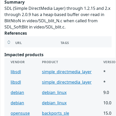
Summary
SDL (Simple DirectMedia Layer) through 1.2.15 and 2.x
through 2.0.9 has a heap-based buffer over-read in
BlitNtoN in video/SDL_blit_N.c when called from
SDL_SoftBlit in video/SDL_blit.c.
References
URL
TAGS
Impacted products
VENDOR
PRODUCT
VERSI
libsdl
simple_directmedia_layer
*
libsdl
simple_directmedia_layer
*
debian
debian_linux
9.0
debian
debian_linux
10.0
opensuse
backports_sle
15.0