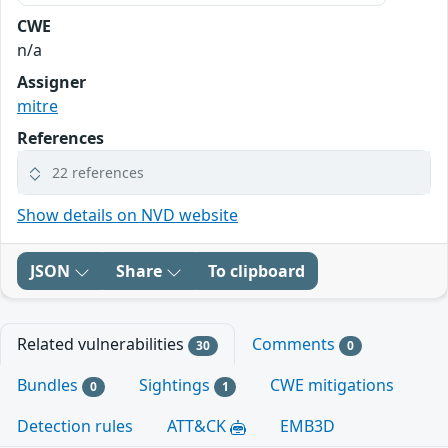
CWE
n/a
Assigner
mitre
References
22 references
Show details on NVD website
JSON
Share
To clipboard
Related vulnerabilities
Comments
30
0
Bundles
Sightings
CWE mitigations
0
1
Detection rules
ATT&CK
EMB3D