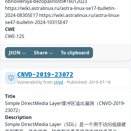
obnovleniya-bezopasnosti#16012023
https://wiki.astralinux.ru/astra-linux-se17-bulletin-
2024-0830SE17 https://wiki.astralinux.ru/astra-linux-
se47-bulletin-2024-1031SE47
CWE
CWE-125
JSON
Share
To clipboard
CNVD-2019-23072
Vulnerability from
cnvd
- Published: 2019-07-18
Title
Simple DirectMedia Layer缓冲区溢出漏洞（CNVD-2019-
23072）
Description
Simple DirectMedia Layer（SDL）是一个用于访问低级硬