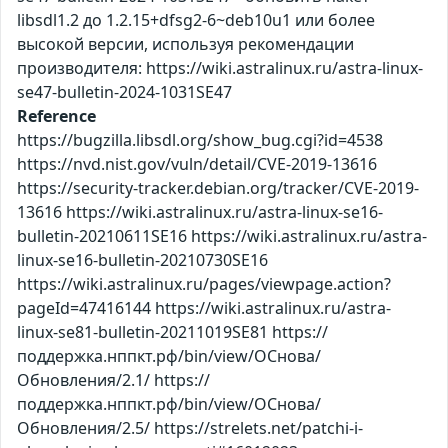
libsdl1.2 до 1.2.15+dfsg2-6~deb10u1 или более
высокой версии, используя рекомендации
производителя: https://wiki.astralinux.ru/astra-linux-
se47-bulletin-2024-1031SE47
Reference
https://bugzilla.libsdl.org/show_bug.cgi?id=4538
https://nvd.nist.gov/vuln/detail/CVE-2019-13616
https://security-tracker.debian.org/tracker/CVE-2019-
13616 https://wiki.astralinux.ru/astra-linux-se16-
bulletin-20210611SE16 https://wiki.astralinux.ru/astra-
linux-se16-bulletin-20210730SE16
https://wiki.astralinux.ru/pages/viewpage.action?
pageId=47416144 https://wiki.astralinux.ru/astra-
linux-se81-bulletin-20211019SE81 https://
поддержка.нппкт.рф/bin/view/ОСнова/
Обновления/2.1/ https://
поддержка.нппкт.рф/bin/view/ОСнова/
Обновления/2.5/ https://strelets.net/patchi-i-