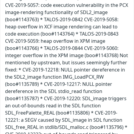
CVE-2019-5057: code execution vulnerability in the PCX
image-rendering functionality of SDL2_image
(boo#1143763) * TALOS-2019-0842 CVE-2019-5058:
heap overflow in XCF image rendering can lead to
code execution (boo#1143764) * TALOS-2019-0843
CVE-2019-5059: heap overflow in XPM image
(boo#1143766) * TALOS-2019-0844 CVE-2019-5060:
integer overflow in the XPM image (boo#1143768) Not
mentioned by upstream, but issues seemingly further
fixed: * CVE-2019-12218: NULL pointer dereference in
the SDL2_image function IMG_LoadPCX_RW
(boo#1135789) * CVE-2019-12217: NULL pointer
dereference in the SDL stdio_read function
(boo#1135787) * CVE-2019-12220: SDL_image triggers
an out-of-bounds read in the SDL function
SDL_FreePalette_REAL (boo#1135806) * CVE-2019-
12221: a SEGV caused by SDL_image in SDL function
SDL_free_REAL in stdlib/SDL_malloc.c (boo#1135796) *