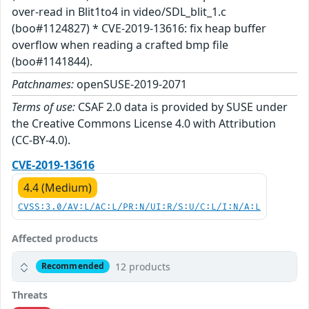
over-read in Blit1to4 in video/SDL_blit_1.c
(boo#1124827) * CVE-2019-13616: fix heap buffer
overflow when reading a crafted bmp file
(boo#1141844).
Patchnames:
openSUSE-2019-2071
Terms of use:
CSAF 2.0 data is provided by SUSE under
the Creative Commons License 4.0 with Attribution
(CC-BY-4.0).
CVE-2019-13616
4.4 (Medium)
CVSS:3.0/AV:L/AC:L/PR:N/UI:R/S:U/C:L/I:N/A:L
Affected products
12 products
Recommended
Threats