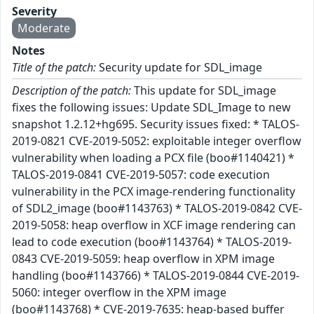
Severity
Moderate
Notes
Title of the patch:
Security update for SDL_image
Description of the patch:
This update for SDL_image
fixes the following issues: Update SDL_Image to new
snapshot 1.2.12+hg695. Security issues fixed: * TALOS-
2019-0821 CVE-2019-5052: exploitable integer overflow
vulnerability when loading a PCX file (boo#1140421) *
TALOS-2019-0841 CVE-2019-5057: code execution
vulnerability in the PCX image-rendering functionality
of SDL2_image (boo#1143763) * TALOS-2019-0842 CVE-
2019-5058: heap overflow in XCF image rendering can
lead to code execution (boo#1143764) * TALOS-2019-
0843 CVE-2019-5059: heap overflow in XPM image
handling (boo#1143766) * TALOS-2019-0844 CVE-2019-
5060: integer overflow in the XPM image
(boo#1143768) * CVE-2019-7635: heap-based buffer