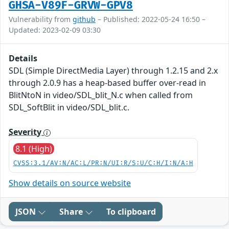
GHSA-V89F-GRVW-GPV8
Vulnerability from
github
– Published: 2022-05-24 16:50 –
Updated: 2023-02-09 03:30
Details
SDL (Simple DirectMedia Layer) through 1.2.15 and 2.x
through 2.0.9 has a heap-based buffer over-read in
BlitNtoN in video/SDL_blit_N.c when called from
SDL_SoftBlit in video/SDL_blit.c.
Severity
8.1 (High)
CVSS:3.1/AV:N/AC:L/PR:N/UI:R/S:U/C:H/I:N/A:H
Show details on source website
JSON
Share
To clipboard