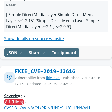
NAME
['Simple DirectMedia Layer Simple DirectMedia
Layer <=1.2.15', 'Simple DirectMedia Layer Simple
DirectMedia Layer >=2.*，<=2.0.9']
Show details on source website
JSON
Share
To clipboard
FKIE_CVE-2019-13616
Vulnerability from
fkie_nvd
- Published: 2019-07-16
17:15 - Updated: 2026-06-17 02:17
Severity
8.1 (High)
-
CVSS:3.1/AV:N/AC:L/PR:N/UI:R/S:U/C:H/I:N/A:H