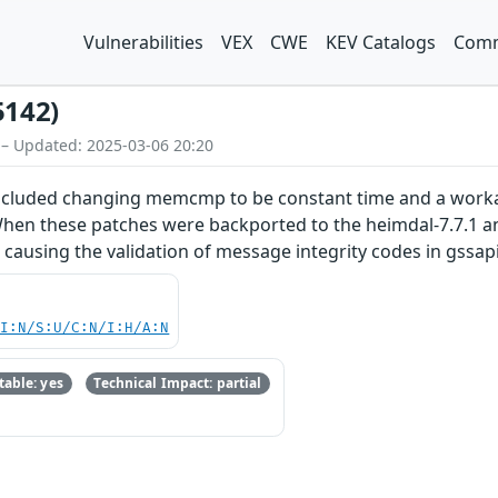
Vulnerabilities
VEX
CWE
KEV Catalogs
Comm
5142)
 – Updated: 2025-03-06 20:20
included changing memcmp to be constant time and a worka
hen these patches were backported to the heimdal-7.7.1 an
n causing the validation of message integrity codes in gssap
UI:N/S:U/C:N/I:H/A:N
able: yes
Technical Impact: partial