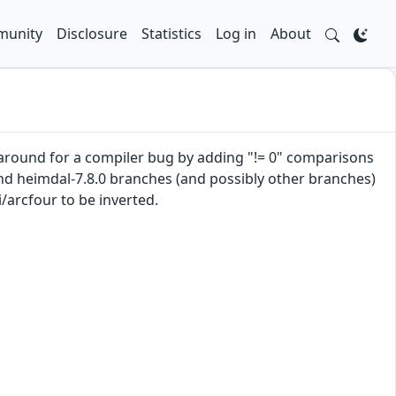
unity
Disclosure
Statistics
Log in
About
round for a compiler bug by adding "!= 0" comparisons
d heimdal-7.8.0 branches (and possibly other branches)
i/arcfour to be inverted.