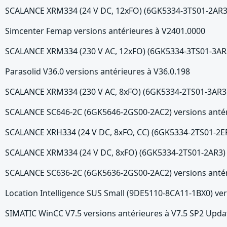
SCALANCE XRM334 (24 V DC, 12xFO) (6GK5334-3TS01-2AR3) 
Simcenter Femap versions antérieures à V2401.0000
SCALANCE XRM334 (230 V AC, 12xFO) (6GK5334-3TS01-3AR3)
Parasolid V36.0 versions antérieures à V36.0.198
SCALANCE XRM334 (230 V AC, 8xFO) (6GK5334-2TS01-3AR3) 
SCALANCE SC646-2C (6GK5646-2GS00-2AC2) versions antér
SCALANCE XRH334 (24 V DC, 8xFO, CC) (6GK5334-2TS01-2ER3
SCALANCE XRM334 (24 V DC, 8xFO) (6GK5334-2TS01-2AR3) v
SCALANCE SC636-2C (6GK5636-2GS00-2AC2) versions antér
Location Intelligence SUS Small (9DE5110-8CA11-1BX0) ver
SIMATIC WinCC V7.5 versions antérieures à V7.5 SP2 Upda