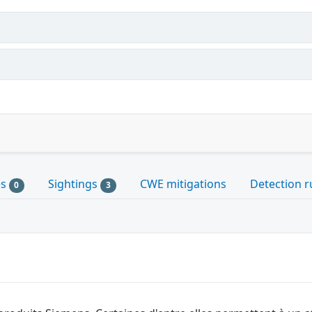
es
Sightings
CWE mitigations
Detection r
0
3