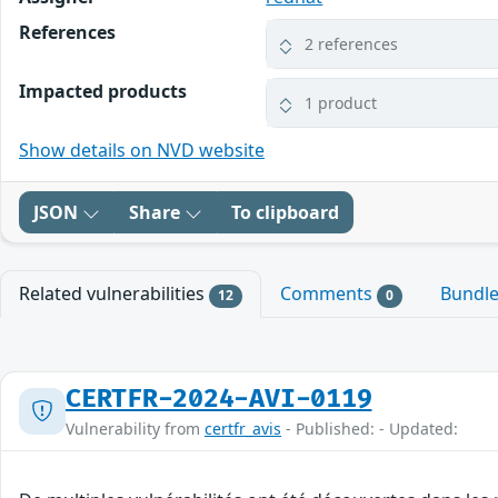
References
2 references
Impacted products
1 product
Show details on NVD website
JSON
Share
To clipboard
Related vulnerabilities
Comments
Bundl
12
0
CERTFR-2024-AVI-0119
Vulnerability from
certfr_avis
- Published: - Updated: