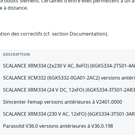
 produits Siemens. Certaines d'entre elles permettent à un 
e à distance.
ention des correctifs (cf. section Documentation).
DESCRIPTION
SCALANCE XRM334 (2x230 V AC, 8xFO) (6GK5334-2TS01-4AR3
SCALANCE XCM332 (6GK5332-0GA01-2AC2) versions antéri
SCALANCE XRM334 (24 V DC, 12xFO) (6GK5334-3TS01-2AR3) 
Simcenter Femap versions antérieures à V2401.0000
SCALANCE XRM334 (230 V AC, 12xFO) (6GK5334-3TS01-3AR3)
Parasolid V36.0 versions antérieures à V36.0.198