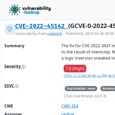
(GCVE-0-2022-4
CVE-2022-45142
Vulnerability from
cvelistv5
– Published: 2023-03-06 00:00
Summary
The fix for CVE-2022-3437 
to the result of memcmp. W
a logic inversion sneaked i
Severity
7.5 (High)
CVSS:3.1/AV:N/AC:L/PR:N/
SSVC
Exploitation: none
Automat
CISA Coordinator (v2.0.3)
CWE
CWE-354
Assigner
redhat