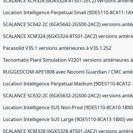
SCALANCE XCH328 (6GK5328-4TS01-2EC2) versions antérie
Location Intelligence Perpetual Small (9DE5110-8CA11-1AX
SCALANCE SC642-2C (6GK5642-2GS00-2AC2) versions antér
SCALANCE XCM324 (6GK5324-8TS01-2AC2) versions antérie
Parasolid V35.1 versions antérieures à V35.1.252
Tecnomatix Plant Simulation V2201 versions antérieures 
RUGGEDCOM APE1808 avec Nozomi Guardian / CMC antéri
Location Intelligence Perpetual Medium (9DE5110-8CA12-1
SCALANCE SC632-2C (6GK5632-2GS00-2AC2) versions antér
Location Intelligence SUS Non-Prod (9DE5110-8CA10-1BX0)
Location Intelligence SUS Large (9DE5110-8CA13-1BX0) ver
SCALANCE XCM328 (6GK5328-4TS01-2AC2) versions antérie