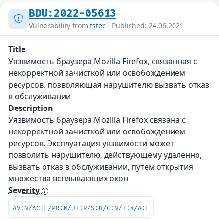
BDU:2022-05613
Vulnerability from
fstec
- Published: 24.06.2021
Title
Уязвимость браузера Mozilla Firefox, связанная c
некорректной зачисткой или освобождением
ресурсов, позволяющая нарушителю вызвать отказ
в обслуживании
Description
Уязвимость браузера Mozilla Firefox связана c
некорректной зачисткой или освобождением
ресурсов. Эксплуатация уязвимости может
позволить нарушителю, действующему удаленно,
вызвать отказ в обслуживании, путем открытия
множества всплывающих окон
Severity
AV:N/AC:L/PR:N/UI:R/S:U/C:N/I:N/A:L