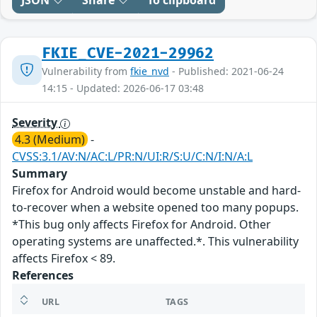
JSON
Share
To clipboard
FKIE_CVE-2021-29962
Vulnerability from
fkie_nvd
- Published: 2021-06-24
14:15 - Updated: 2026-06-17 03:48
Severity
4.3 (Medium)
-
CVSS:3.1/AV:N/AC:L/PR:N/UI:R/S:U/C:N/I:N/A:L
Summary
Firefox for Android would become unstable and hard-
to-recover when a website opened too many popups.
*This bug only affects Firefox for Android. Other
operating systems are unaffected.*. This vulnerability
affects Firefox < 89.
References
URL
TAGS