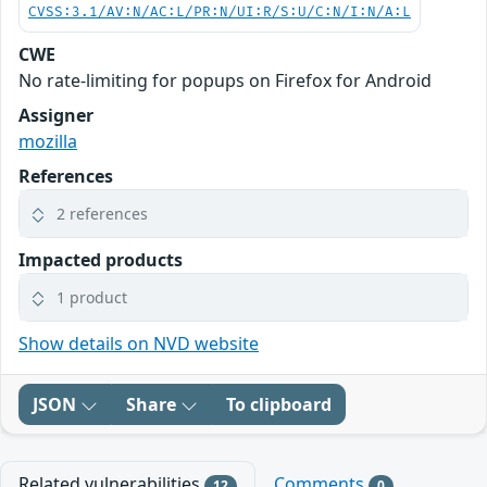
CVSS:3.1/AV:N/AC:L/PR:N/UI:R/S:U/C:N/I:N/A:L
CWE
No rate-limiting for popups on Firefox for Android
Assigner
mozilla
References
2 references
Impacted products
1 product
Show details on NVD website
JSON
Share
To clipboard
Related vulnerabilities
Comments
12
0