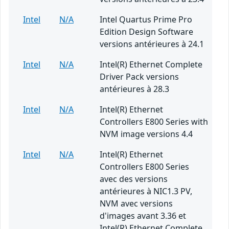
Intel
N/A
Intel Quartus Prime Pro
Edition Design Software
versions antérieures à 24.1
Intel
N/A
Intel(R) Ethernet Complete
Driver Pack versions
antérieures à 28.3
Intel
N/A
Intel(R) Ethernet
Controllers E800 Series with
NVM image versions 4.4
Intel
N/A
Intel(R) Ethernet
Controllers E800 Series
avec des versions
antérieures à NIC1.3 PV,
NVM avec versions
d'images avant 3.36 et
Intel(R) Ethernet Complete