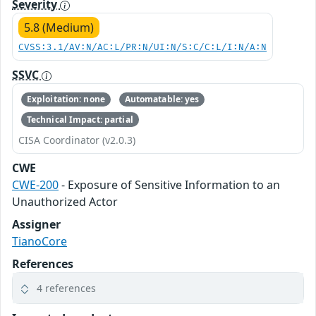
Severity
5.8 (Medium)
CVSS:3.1/AV:N/AC:L/PR:N/UI:N/S:C/C:L/I:N/A:N
SSVC
Exploitation: none
Automatable: yes
Technical Impact: partial
CISA Coordinator (v2.0.3)
CWE
CWE-200
- Exposure of Sensitive Information to an
Unauthorized Actor
Assigner
TianoCore
References
4 references