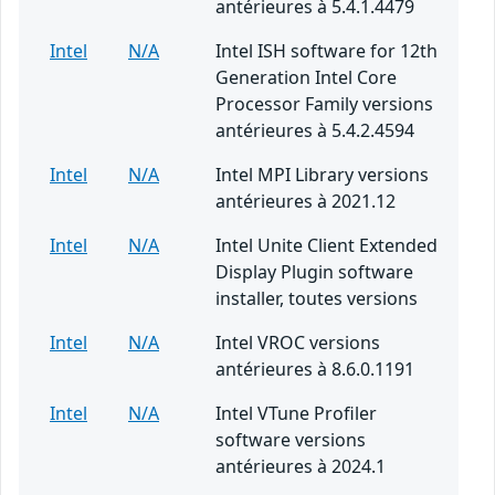
antérieures à 5.4.1.4479
Intel
N/A
Intel ISH software for 12th
Generation Intel Core
Processor Family versions
antérieures à 5.4.2.4594
Intel
N/A
Intel MPI Library versions
antérieures à 2021.12
Intel
N/A
Intel Unite Client Extended
Display Plugin software
installer, toutes versions
Intel
N/A
Intel VROC versions
antérieures à 8.6.0.1191
Intel
N/A
Intel VTune Profiler
software versions
antérieures à 2024.1