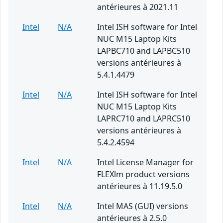
antérieures à 2021.11
Intel
N/A
Intel ISH software for Intel
NUC M15 Laptop Kits
LAPBC710 and LAPBC510
versions antérieures à
5.4.1.4479
Intel
N/A
Intel ISH software for Intel
NUC M15 Laptop Kits
LAPRC710 and LAPRC510
versions antérieures à
5.4.2.4594
Intel
N/A
Intel License Manager for
FLEXlm product versions
antérieures à 11.19.5.0
Intel
N/A
Intel MAS (GUI) versions
antérieures à 2.5.0