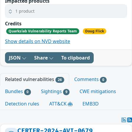
Impacted products
1 product
Credits
Quarkslab Vulnerability Reports Team
Doug Flick
Show details on NVD website
JSON
Share
To clipboard
Related vulnerabilities
Comments
26
0
Bundles
Sightings
CWE mitigations
0
9
Detection rules
ATT&CK
EMB3D
CERTFR-2024-AVI-0679