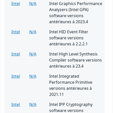
Intel
N/A
Intel Graphics Performance
Analyzers (Intel GPA)
software versions
antérieures à 2023.4
Intel
N/A
Intel HID Event Filter
software versions
antérieures à 2.2.2.1
Intel
N/A
Intel High Level Synthesis
Compiler software versions
antérieures à 23.4
Intel
N/A
Intel Integrated
Performance Primitive
versions antérieures à
2021.11
Intel
N/A
Intel IPP Cryptography
software versions