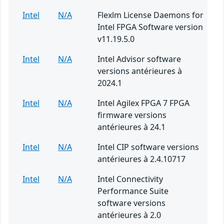
Intel
N/A
Flexlm License Daemons for
Intel FPGA Software version
v11.19.5.0
Intel
N/A
Intel Advisor software
versions antérieures à
2024.1
Intel
N/A
Intel Agilex FPGA 7 FPGA
firmware versions
antérieures à 24.1
Intel
N/A
Intel CIP software versions
antérieures à 2.4.10717
Intel
N/A
Intel Connectivity
Performance Suite
software versions
antérieures à 2.0