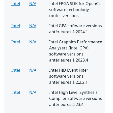
Intel
N/A
Intel FPGA SDK for OpenCL
software technology,
toutes versions
Intel
N/A
Intel GPA software versions
antérieures à 2024.1
Intel
N/A
Intel Graphics Performance
Analyzers (Intel GPA)
software versions
antérieures à 2023.4
Intel
N/A
Intel HID Event Filter
software versions
antérieures à 2.2.2.1
Intel
N/A
Intel High Level Synthesis
Compiler software versions
antérieures à 23.4