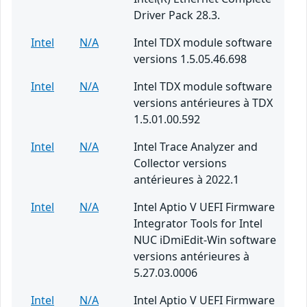
Driver Pack 28.3.
Intel
N/A
Intel TDX module software
versions 1.5.05.46.698
Intel
N/A
Intel TDX module software
versions antérieures à TDX
1.5.01.00.592
Intel
N/A
Intel Trace Analyzer and
Collector versions
antérieures à 2022.1
Intel
N/A
Intel Aptio V UEFI Firmware
Integrator Tools for Intel
NUC iDmiEdit-Win software
versions antérieures à
5.27.03.0006
Intel
N/A
Intel Aptio V UEFI Firmware