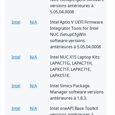
versions antérieures à
5.05.04.0008
Intel
N/A
Intel Aptio V UEFI Firmware
Integrator Tools for Intel
NUC iSetupCfgWin
software versions
antérieures à 5.05.04.0008
Intel
N/A
Intel NUC X15 Laptop Kits:
LAPAC71G, LAPAC71H,
LAPKC71F, LAPKC71E,
LAPKC51E.
Intel
N/A
Intel Simics Package
Manager software versions
antérieures à 1.8.3.
Intel
N/A
Intel oneAPI Base Toolkit
versions antérieures à