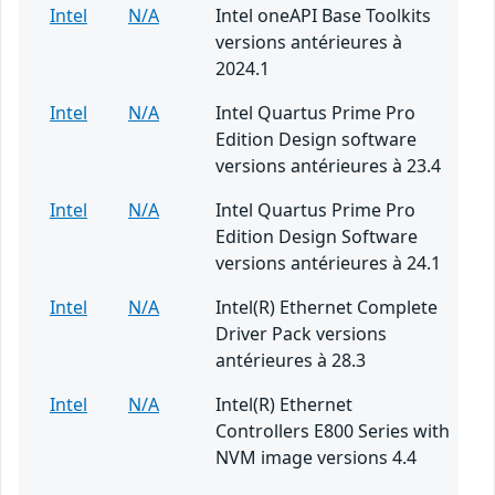
Intel
N/A
Intel oneAPI Base Toolkits
versions antérieures à
2024.1
Intel
N/A
Intel Quartus Prime Pro
Edition Design software
versions antérieures à 23.4
Intel
N/A
Intel Quartus Prime Pro
Edition Design Software
versions antérieures à 24.1
Intel
N/A
Intel(R) Ethernet Complete
Driver Pack versions
antérieures à 28.3
Intel
N/A
Intel(R) Ethernet
Controllers E800 Series with
NVM image versions 4.4