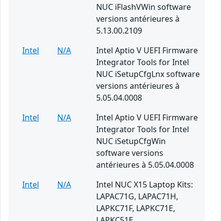
NUC iFlashVWin software
versions antérieures à
5.13.00.2109
Intel
N/A
Intel Aptio V UEFI Firmware
Integrator Tools for Intel
NUC iSetupCfgLnx software
versions antérieures à
5.05.04.0008
Intel
N/A
Intel Aptio V UEFI Firmware
Integrator Tools for Intel
NUC iSetupCfgWin
software versions
antérieures à 5.05.04.0008
Intel
N/A
Intel NUC X15 Laptop Kits:
LAPAC71G, LAPAC71H,
LAPKC71F, LAPKC71E,
LAPKC51E.