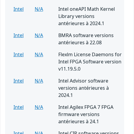
Intel
N/A
Intel oneAPI Math Kernel
Library versions
antérieures à 2024.1
Intel
N/A
BMRA software versions
antérieures à 22.08
Intel
N/A
Flexlm License Daemons for
Intel FPGA Software version
v11.19.5.0
Intel
N/A
Intel Advisor software
versions antérieures à
2024.1
Intel
N/A
Intel Agilex FPGA 7 FPGA
firmware versions
antérieures à 24.1
Intel
N/A
Intel CIP software versions