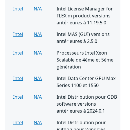
Intel
N/A
Intel License Manager for
FLEXlm product versions
antérieures à 11.19.5.0
Intel
N/A
Intel MAS (GUI) versions
antérieures à 2.5.0
Intel
N/A
Processeurs Intel Xeon
Scalable de 4ème et 5ème
génération
Intel
N/A
Intel Data Center GPU Max
Series 1100 et 1550
Intel
N/A
Intel Distribution pour GDB
software versions
antérieures à 2024.0.1
Intel
N/A
Intel Distribution pour
Python pour Windows