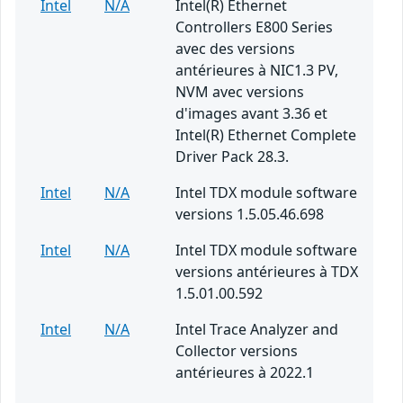
Intel
N/A
Intel(R) Ethernet
Controllers E800 Series
avec des versions
antérieures à NIC1.3 PV,
NVM avec versions
d'images avant 3.36 et
Intel(R) Ethernet Complete
Driver Pack 28.3.
Intel
N/A
Intel TDX module software
versions 1.5.05.46.698
Intel
N/A
Intel TDX module software
versions antérieures à TDX
1.5.01.00.592
Intel
N/A
Intel Trace Analyzer and
Collector versions
antérieures à 2022.1