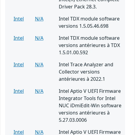
Driver Pack 28.3.
Intel
N/A
Intel TDX module software
versions 1.5.05.46.698
Intel
N/A
Intel TDX module software
versions antérieures à TDX
1.5.01.00.592
Intel
N/A
Intel Trace Analyzer and
Collector versions
antérieures à 2022.1
Intel
N/A
Intel Aptio V UEFI Firmware
Integrator Tools for Intel
NUC iDmiEdit-Win software
versions antérieures à
5.27.03.0006
Intel
N/A
Intel Aptio V UEFI Firmware