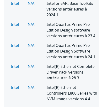
Intel
N/A
Intel oneAPI Base Toolkits
versions antérieures à
2024.1
Intel
N/A
Intel Quartus Prime Pro
Edition Design software
versions antérieures à 23.4
Intel
N/A
Intel Quartus Prime Pro
Edition Design Software
versions antérieures à 24.1
Intel
N/A
Intel(R) Ethernet Complete
Driver Pack versions
antérieures à 28.3
Intel
N/A
Intel(R) Ethernet
Controllers E800 Series with
NVM image versions 4.4