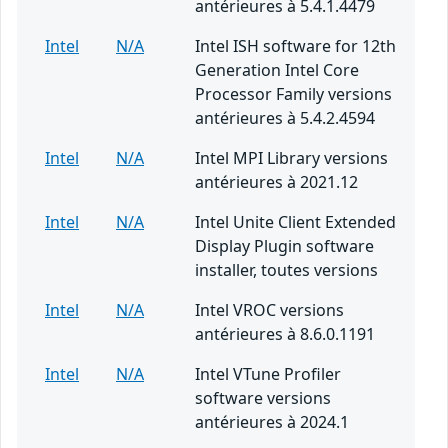
antérieures à 5.4.1.4479
Intel
N/A
Intel ISH software for 12th
Generation Intel Core
Processor Family versions
antérieures à 5.4.2.4594
Intel
N/A
Intel MPI Library versions
antérieures à 2021.12
Intel
N/A
Intel Unite Client Extended
Display Plugin software
installer, toutes versions
Intel
N/A
Intel VROC versions
antérieures à 8.6.0.1191
Intel
N/A
Intel VTune Profiler
software versions
antérieures à 2024.1