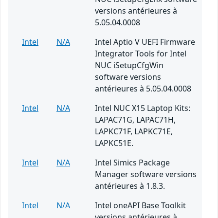
versions antérieures à
5.05.04.0008
Intel
N/A
Intel Aptio V UEFI Firmware
Integrator Tools for Intel
NUC iSetupCfgWin
software versions
antérieures à 5.05.04.0008
Intel
N/A
Intel NUC X15 Laptop Kits:
LAPAC71G, LAPAC71H,
LAPKC71F, LAPKC71E,
LAPKC51E.
Intel
N/A
Intel Simics Package
Manager software versions
antérieures à 1.8.3.
Intel
N/A
Intel oneAPI Base Toolkit
versions antérieures à