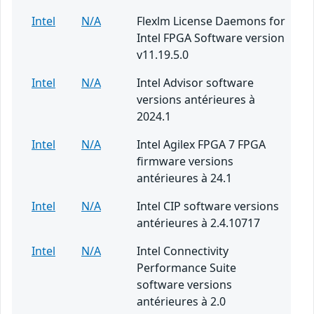
Intel
N/A
Flexlm License Daemons for
Intel FPGA Software version
v11.19.5.0
Intel
N/A
Intel Advisor software
versions antérieures à
2024.1
Intel
N/A
Intel Agilex FPGA 7 FPGA
firmware versions
antérieures à 24.1
Intel
N/A
Intel CIP software versions
antérieures à 2.4.10717
Intel
N/A
Intel Connectivity
Performance Suite
software versions
antérieures à 2.0