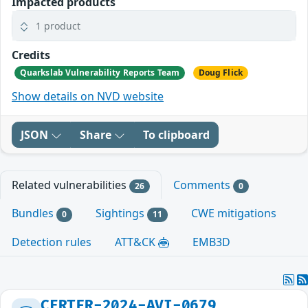
Impacted products
1 product
Credits
Quarkslab Vulnerability Reports Team
Doug Flick
Show details on NVD website
JSON
Share
To clipboard
Related vulnerabilities
Comments
26
0
Bundles
Sightings
CWE mitigations
0
11
Detection rules
ATT&CK
EMB3D
CERTFR-2024-AVI-0679