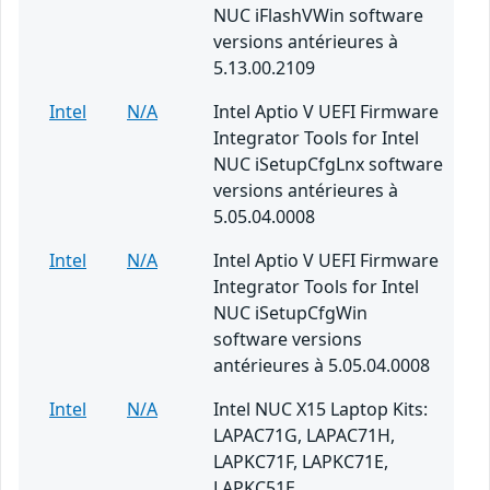
NUC iFlashVWin software
versions antérieures à
5.13.00.2109
Intel
N/A
Intel Aptio V UEFI Firmware
Integrator Tools for Intel
NUC iSetupCfgLnx software
versions antérieures à
5.05.04.0008
Intel
N/A
Intel Aptio V UEFI Firmware
Integrator Tools for Intel
NUC iSetupCfgWin
software versions
antérieures à 5.05.04.0008
Intel
N/A
Intel NUC X15 Laptop Kits:
LAPAC71G, LAPAC71H,
LAPKC71F, LAPKC71E,
LAPKC51E.