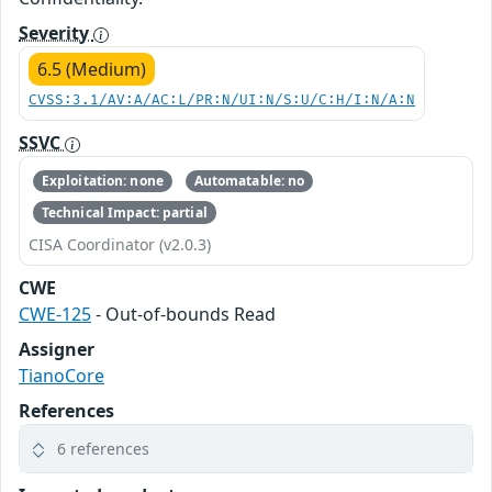
Severity
6.5 (Medium)
CVSS:3.1/AV:A/AC:L/PR:N/UI:N/S:U/C:H/I:N/A:N
SSVC
Exploitation: none
Automatable: no
Technical Impact: partial
CISA Coordinator (v2.0.3)
CWE
CWE-125
- Out-of-bounds Read
Assigner
TianoCore
References
6 references