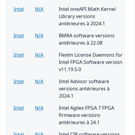
Intel
N/A
Intel oneAPI Math Kernel
Library versions
antérieures à 2024.1
Intel
N/A
BMRA software versions
antérieures à 22.08
Intel
N/A
Flexlm License Daemons for
Intel FPGA Software version
v11.19.5.0
Intel
N/A
Intel Advisor software
versions antérieures à
2024.1
Intel
N/A
Intel Agilex FPGA 7 FPGA
firmware versions
antérieures à 24.1
Intel
N/A
Intel CIP software versions