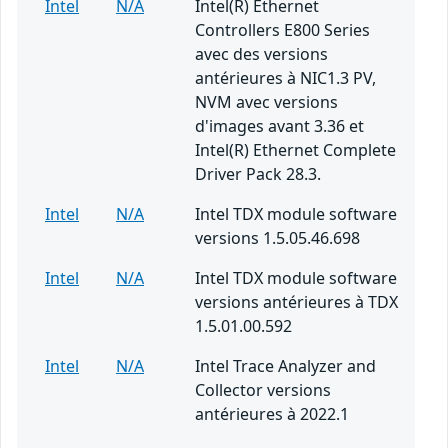
Intel
N/A
Intel(R) Ethernet
Controllers E800 Series
avec des versions
antérieures à NIC1.3 PV,
NVM avec versions
d'images avant 3.36 et
Intel(R) Ethernet Complete
Driver Pack 28.3.
Intel
N/A
Intel TDX module software
versions 1.5.05.46.698
Intel
N/A
Intel TDX module software
versions antérieures à TDX
1.5.01.00.592
Intel
N/A
Intel Trace Analyzer and
Collector versions
antérieures à 2022.1