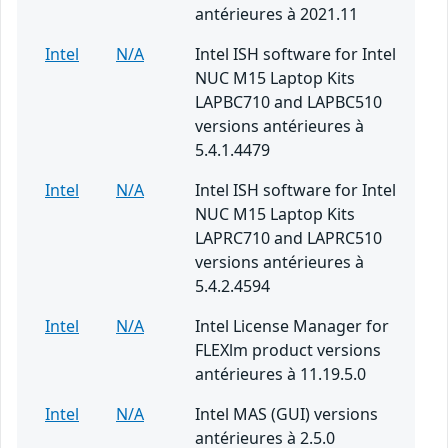
antérieures à 2021.11
Intel
N/A
Intel ISH software for Intel
NUC M15 Laptop Kits
LAPBC710 and LAPBC510
versions antérieures à
5.4.1.4479
Intel
N/A
Intel ISH software for Intel
NUC M15 Laptop Kits
LAPRC710 and LAPRC510
versions antérieures à
5.4.2.4594
Intel
N/A
Intel License Manager for
FLEXlm product versions
antérieures à 11.19.5.0
Intel
N/A
Intel MAS (GUI) versions
antérieures à 2.5.0