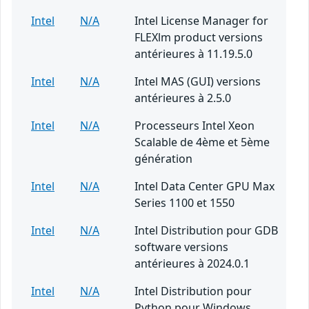
Intel
N/A
Intel License Manager for
FLEXlm product versions
antérieures à 11.19.5.0
Intel
N/A
Intel MAS (GUI) versions
antérieures à 2.5.0
Intel
N/A
Processeurs Intel Xeon
Scalable de 4ème et 5ème
génération
Intel
N/A
Intel Data Center GPU Max
Series 1100 et 1550
Intel
N/A
Intel Distribution pour GDB
software versions
antérieures à 2024.0.1
Intel
N/A
Intel Distribution pour
Python pour Windows