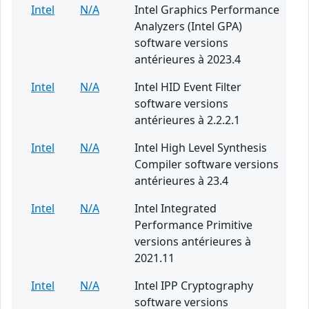
Intel
N/A
Intel Graphics Performance
Analyzers (Intel GPA)
software versions
antérieures à 2023.4
Intel
N/A
Intel HID Event Filter
software versions
antérieures à 2.2.2.1
Intel
N/A
Intel High Level Synthesis
Compiler software versions
antérieures à 23.4
Intel
N/A
Intel Integrated
Performance Primitive
versions antérieures à
2021.11
Intel
N/A
Intel IPP Cryptography
software versions