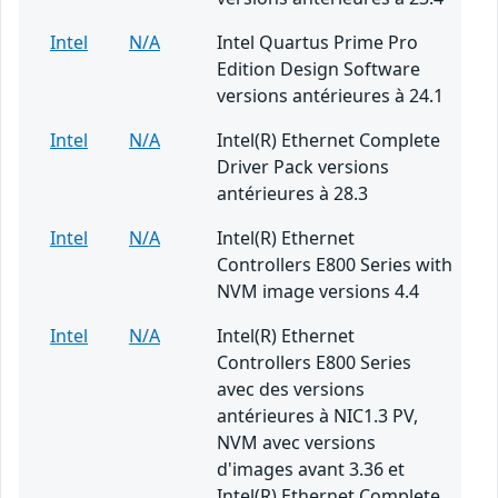
Intel
N/A
Intel Quartus Prime Pro
Edition Design Software
versions antérieures à 24.1
Intel
N/A
Intel(R) Ethernet Complete
Driver Pack versions
antérieures à 28.3
Intel
N/A
Intel(R) Ethernet
Controllers E800 Series with
NVM image versions 4.4
Intel
N/A
Intel(R) Ethernet
Controllers E800 Series
avec des versions
antérieures à NIC1.3 PV,
NVM avec versions
d'images avant 3.36 et
Intel(R) Ethernet Complete