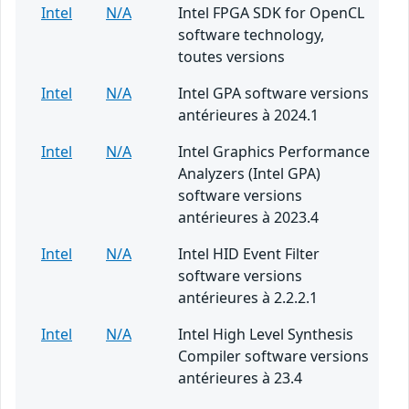
Intel
N/A
Intel FPGA SDK for OpenCL
software technology,
toutes versions
Intel
N/A
Intel GPA software versions
antérieures à 2024.1
Intel
N/A
Intel Graphics Performance
Analyzers (Intel GPA)
software versions
antérieures à 2023.4
Intel
N/A
Intel HID Event Filter
software versions
antérieures à 2.2.2.1
Intel
N/A
Intel High Level Synthesis
Compiler software versions
antérieures à 23.4