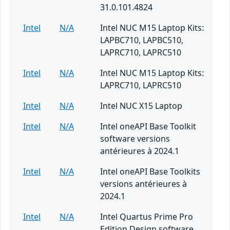
31.0.101.4824
Intel
N/A
Intel NUC M15 Laptop Kits:
LAPBC710, LAPBC510,
LAPRC710, LAPRC510
Intel
N/A
Intel NUC M15 Laptop Kits:
LAPRC710, LAPRC510
Intel
N/A
Intel NUC X15 Laptop
Intel
N/A
Intel oneAPI Base Toolkit
software versions
antérieures à 2024.1
Intel
N/A
Intel oneAPI Base Toolkits
versions antérieures à
2024.1
Intel
N/A
Intel Quartus Prime Pro
Edition Design software