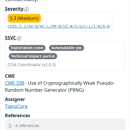
Severity
5.3 (Medium)
CVSS:3.1/AV:N/AC:L/PR:N/UI:N/S:U/C:L/I:N/A:N
SSVC
Exploitation: none
Automatable: yes
Technical Impact: partial
CISA Coordinator (v2.0.3)
CWE
CWE-338
- Use of Cryptographically Weak Pseudo-
Random Number Generator (PRNG)
Assigner
TianoCore
References
4 references