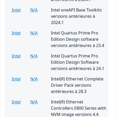
Intel
N/A
Intel oneAPI Base Toolkits
versions antérieures à
2024.1
Intel
N/A
Intel Quartus Prime Pro
Edition Design software
versions antérieures à 23.4
Intel
N/A
Intel Quartus Prime Pro
Edition Design Software
versions antérieures à 24.1
Intel
N/A
Intel(R) Ethernet Complete
Driver Pack versions
antérieures à 28.3
Intel
N/A
Intel(R) Ethernet
Controllers E800 Series with
NVM image versions 4.4