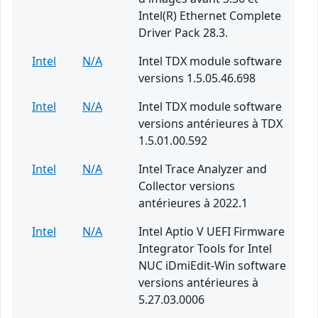
Intel(R) Ethernet Complete
Driver Pack 28.3.
Intel
N/A
Intel TDX module software
versions 1.5.05.46.698
Intel
N/A
Intel TDX module software
versions antérieures à TDX
1.5.01.00.592
Intel
N/A
Intel Trace Analyzer and
Collector versions
antérieures à 2022.1
Intel
N/A
Intel Aptio V UEFI Firmware
Integrator Tools for Intel
NUC iDmiEdit-Win software
versions antérieures à
5.27.03.0006