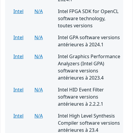
Intel
N/A
Intel FPGA SDK for OpenCL
software technology,
toutes versions
Intel
N/A
Intel GPA software versions
antérieures à 2024.1
Intel
N/A
Intel Graphics Performance
Analyzers (Intel GPA)
software versions
antérieures à 2023.4
Intel
N/A
Intel HID Event Filter
software versions
antérieures à 2.2.2.1
Intel
N/A
Intel High Level Synthesis
Compiler software versions
antérieures à 23.4