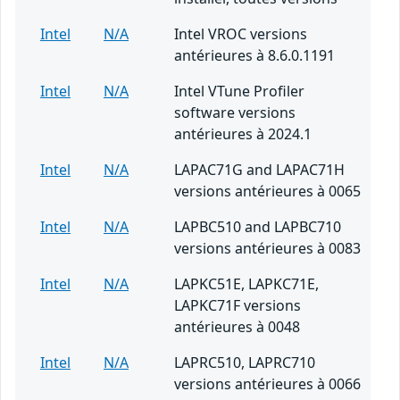
Intel
N/A
Intel VROC versions
antérieures à 8.6.0.1191
Intel
N/A
Intel VTune Profiler
software versions
antérieures à 2024.1
Intel
N/A
LAPAC71G and LAPAC71H
versions antérieures à 0065
Intel
N/A
LAPBC510 and LAPBC710
versions antérieures à 0083
Intel
N/A
LAPKC51E, LAPKC71E,
LAPKC71F versions
antérieures à 0048
Intel
N/A
LAPRC510, LAPRC710
versions antérieures à 0066