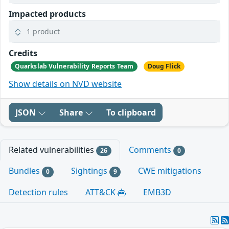
Impacted products
1 product
Credits
Quarkslab Vulnerability Reports Team
Doug Flick
Show details on NVD website
JSON
Share
To clipboard
Related vulnerabilities
Comments
26
0
Bundles
Sightings
CWE mitigations
0
9
Detection rules
ATT&CK
EMB3D