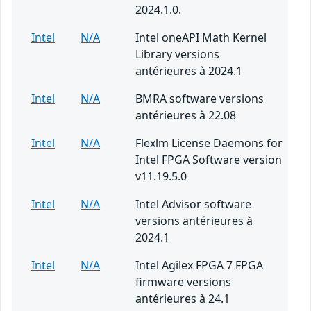
2024.1.0.
Intel
N/A
Intel oneAPI Math Kernel
Library versions
antérieures à 2024.1
Intel
N/A
BMRA software versions
antérieures à 22.08
Intel
N/A
Flexlm License Daemons for
Intel FPGA Software version
v11.19.5.0
Intel
N/A
Intel Advisor software
versions antérieures à
2024.1
Intel
N/A
Intel Agilex FPGA 7 FPGA
firmware versions
antérieures à 24.1