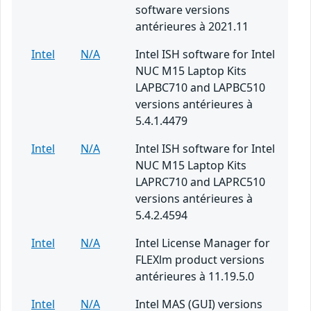
software versions
antérieures à 2021.11
Intel
N/A
Intel ISH software for Intel
NUC M15 Laptop Kits
LAPBC710 and LAPBC510
versions antérieures à
5.4.1.4479
Intel
N/A
Intel ISH software for Intel
NUC M15 Laptop Kits
LAPRC710 and LAPRC510
versions antérieures à
5.4.2.4594
Intel
N/A
Intel License Manager for
FLEXlm product versions
antérieures à 11.19.5.0
Intel
N/A
Intel MAS (GUI) versions