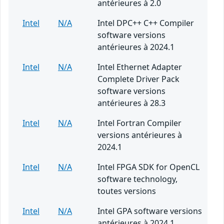
antérieures à 2.0
Intel
N/A
Intel DPC++ C++ Compiler
software versions
antérieures à 2024.1
Intel
N/A
Intel Ethernet Adapter
Complete Driver Pack
software versions
antérieures à 28.3
Intel
N/A
Intel Fortran Compiler
versions antérieures à
2024.1
Intel
N/A
Intel FPGA SDK for OpenCL
software technology,
toutes versions
Intel
N/A
Intel GPA software versions
antérieures à 2024.1