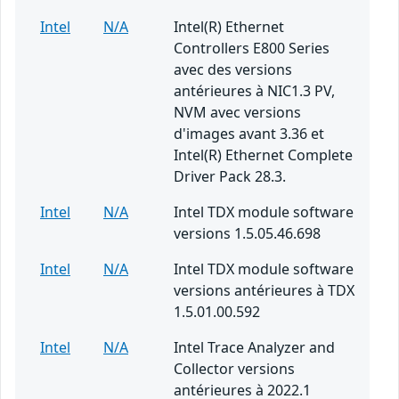
Intel
N/A
Intel(R) Ethernet
Controllers E800 Series
avec des versions
antérieures à NIC1.3 PV,
NVM avec versions
d'images avant 3.36 et
Intel(R) Ethernet Complete
Driver Pack 28.3.
Intel
N/A
Intel TDX module software
versions 1.5.05.46.698
Intel
N/A
Intel TDX module software
versions antérieures à TDX
1.5.01.00.592
Intel
N/A
Intel Trace Analyzer and
Collector versions
antérieures à 2022.1