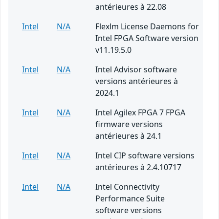
antérieures à 22.08
Intel
N/A
Flexlm License Daemons for
Intel FPGA Software version
v11.19.5.0
Intel
N/A
Intel Advisor software
versions antérieures à
2024.1
Intel
N/A
Intel Agilex FPGA 7 FPGA
firmware versions
antérieures à 24.1
Intel
N/A
Intel CIP software versions
antérieures à 2.4.10717
Intel
N/A
Intel Connectivity
Performance Suite
software versions