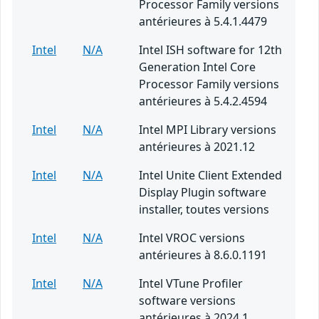
Processor Family versions
antérieures à 5.4.1.4479
Intel
N/A
Intel ISH software for 12th
Generation Intel Core
Processor Family versions
antérieures à 5.4.2.4594
Intel
N/A
Intel MPI Library versions
antérieures à 2021.12
Intel
N/A
Intel Unite Client Extended
Display Plugin software
installer, toutes versions
Intel
N/A
Intel VROC versions
antérieures à 8.6.0.1191
Intel
N/A
Intel VTune Profiler
software versions
antérieures à 2024.1