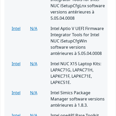
NUC iSetupCfgLnx software
versions antérieures à
5.05.04.0008
Intel
N/A
Intel Aptio V UEFI Firmware
Integrator Tools for Intel
NUC iSetupCfgWin
software versions
antérieures à 5.05.04.0008
Intel
N/A
Intel NUC X15 Laptop Kits:
LAPAC71G, LAPAC71H,
LAPKC71F, LAPKC71E,
LAPKC51E.
Intel
N/A
Intel Simics Package
Manager software versions
antérieures à 1.8.3.
Intel
N/A
Intel oneAPI Base Toolkit