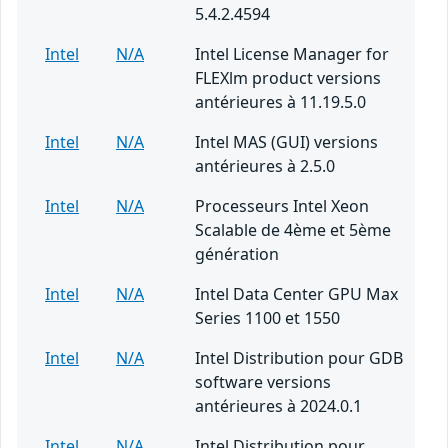
5.4.2.4594
Intel
N/A
Intel License Manager for
FLEXlm product versions
antérieures à 11.19.5.0
Intel
N/A
Intel MAS (GUI) versions
antérieures à 2.5.0
Intel
N/A
Processeurs Intel Xeon
Scalable de 4ème et 5ème
génération
Intel
N/A
Intel Data Center GPU Max
Series 1100 et 1550
Intel
N/A
Intel Distribution pour GDB
software versions
antérieures à 2024.0.1
Intel
N/A
Intel Distribution pour