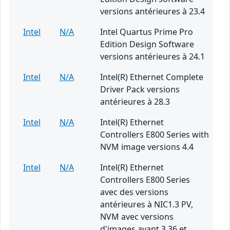
versions antérieures à 23.4
Intel
N/A
Intel Quartus Prime Pro
Edition Design Software
versions antérieures à 24.1
Intel
N/A
Intel(R) Ethernet Complete
Driver Pack versions
antérieures à 28.3
Intel
N/A
Intel(R) Ethernet
Controllers E800 Series with
NVM image versions 4.4
Intel
N/A
Intel(R) Ethernet
Controllers E800 Series
avec des versions
antérieures à NIC1.3 PV,
NVM avec versions
d'images avant 3.36 et