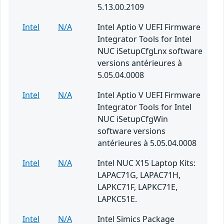
5.13.00.2109
Intel
N/A
Intel Aptio V UEFI Firmware
Integrator Tools for Intel
NUC iSetupCfgLnx software
versions antérieures à
5.05.04.0008
Intel
N/A
Intel Aptio V UEFI Firmware
Integrator Tools for Intel
NUC iSetupCfgWin
software versions
antérieures à 5.05.04.0008
Intel
N/A
Intel NUC X15 Laptop Kits:
LAPAC71G, LAPAC71H,
LAPKC71F, LAPKC71E,
LAPKC51E.
Intel
N/A
Intel Simics Package