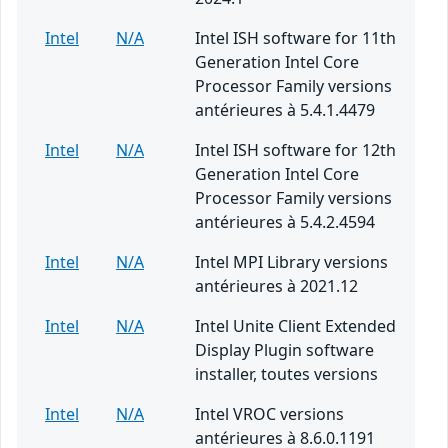
Intel
N/A
Intel ISH software for 11th
Generation Intel Core
Processor Family versions
antérieures à 5.4.1.4479
Intel
N/A
Intel ISH software for 12th
Generation Intel Core
Processor Family versions
antérieures à 5.4.2.4594
Intel
N/A
Intel MPI Library versions
antérieures à 2021.12
Intel
N/A
Intel Unite Client Extended
Display Plugin software
installer, toutes versions
Intel
N/A
Intel VROC versions
antérieures à 8.6.0.1191