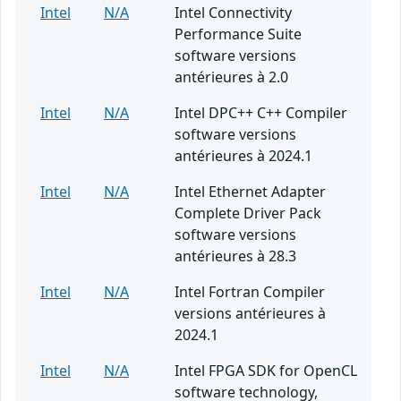
Intel
N/A
Intel Connectivity
Performance Suite
software versions
antérieures à 2.0
Intel
N/A
Intel DPC++ C++ Compiler
software versions
antérieures à 2024.1
Intel
N/A
Intel Ethernet Adapter
Complete Driver Pack
software versions
antérieures à 28.3
Intel
N/A
Intel Fortran Compiler
versions antérieures à
2024.1
Intel
N/A
Intel FPGA SDK for OpenCL
software technology,