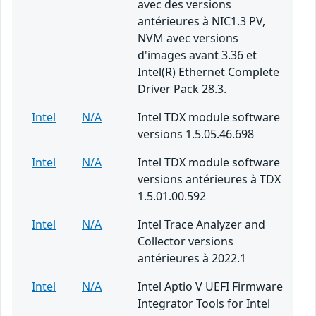
avec des versions
antérieures à NIC1.3 PV,
NVM avec versions
d'images avant 3.36 et
Intel(R) Ethernet Complete
Driver Pack 28.3.
Intel
N/A
Intel TDX module software
versions 1.5.05.46.698
Intel
N/A
Intel TDX module software
versions antérieures à TDX
1.5.01.00.592
Intel
N/A
Intel Trace Analyzer and
Collector versions
antérieures à 2022.1
Intel
N/A
Intel Aptio V UEFI Firmware
Integrator Tools for Intel