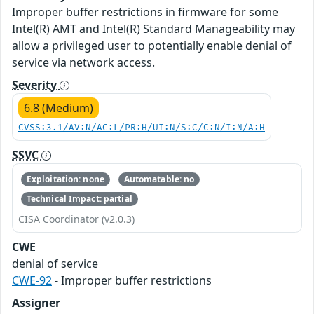
Improper buffer restrictions in firmware for some
Intel(R) AMT and Intel(R) Standard Manageability may
allow a privileged user to potentially enable denial of
service via network access.
Severity
6.8 (Medium)
CVSS:3.1/AV:N/AC:L/PR:H/UI:N/S:C/C:N/I:N/A:H
SSVC
Exploitation: none
Automatable: no
Technical Impact: partial
CISA Coordinator (v2.0.3)
CWE
denial of service
CWE-92
- Improper buffer restrictions
Assigner