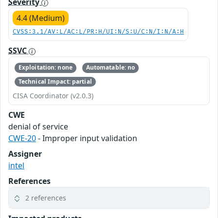
Severity
4.4 (Medium)
CVSS:3.1/AV:L/AC:L/PR:H/UI:N/S:U/C:N/I:N/A:H
SSVC
Exploitation: none
Automatable: no
Technical Impact: partial
CISA Coordinator (v2.0.3)
CWE
denial of service
CWE-20
- Improper input validation
Assigner
intel
References
2 references