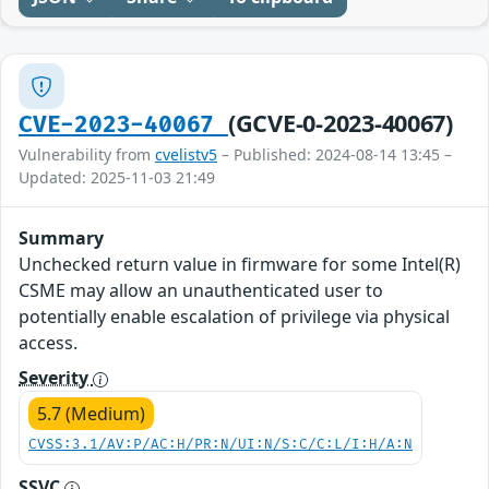
(GCVE-0-2023-40067)
CVE-2023-40067
Vulnerability from
cvelistv5
– Published: 2024-08-14 13:45 –
Updated: 2025-11-03 21:49
Summary
Unchecked return value in firmware for some Intel(R)
CSME may allow an unauthenticated user to
potentially enable escalation of privilege via physical
access.
Severity
5.7 (Medium)
CVSS:3.1/AV:P/AC:H/PR:N/UI:N/S:C/C:L/I:H/A:N
SSVC