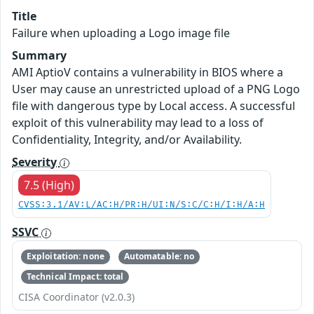
Title
Failure when uploading a Logo image file
Summary
AMI AptioV contains a vulnerability in BIOS where a
User may cause an unrestricted upload of a PNG Logo
file with dangerous type by Local access. A successful
exploit of this vulnerability may lead to a loss of
Confidentiality, Integrity, and/or Availability.
Severity
7.5 (High)
CVSS:3.1/AV:L/AC:H/PR:H/UI:N/S:C/C:H/I:H/A:H
SSVC
Exploitation: none
Automatable: no
Technical Impact: total
CISA Coordinator (v2.0.3)