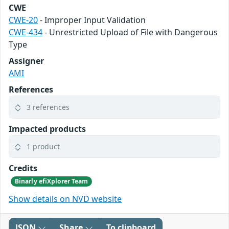
CWE
CWE-20
- Improper Input Validation
CWE-434
- Unrestricted Upload of File with Dangerous
Type
Assigner
AMI
References
3 references
Impacted products
1 product
Credits
Binarly efiXplorer Team
Show details on NVD website
JSON
Share
To clipboard