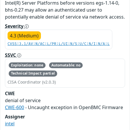
Intel(R) Server Platforms before versions egs-1.14-0,
bhs-0.27 may allow an authenticated user to
potentially enable denial of service via network access.
Severity
4.3 (Medium)
CVSS:3.1/AV:N/AC:L/PR:L/UI:N/S:U/C:N/I:N/A:L
SSVC
Exploitation: none
Automatable: no
Technical Impact: partial
CISA Coordinator (v2.0.3)
CWE
denial of service
CWE-600
- Uncaught exception in OpenBMC Firmware
Assigner
intel