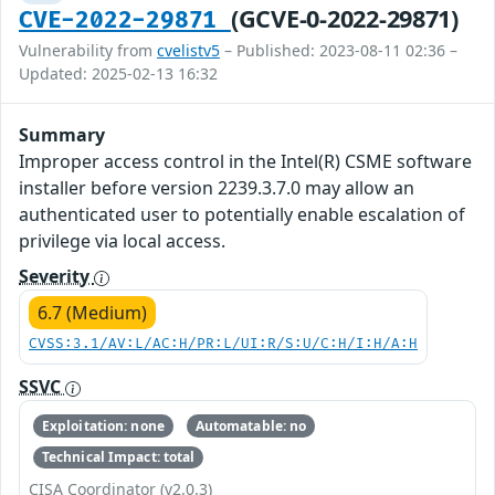
(GCVE-0-2022-29871)
CVE-2022-29871
Vulnerability from
cvelistv5
– Published: 2023-08-11 02:36 –
Updated: 2025-02-13 16:32
Summary
Improper access control in the Intel(R) CSME software
installer before version 2239.3.7.0 may allow an
authenticated user to potentially enable escalation of
privilege via local access.
Severity
6.7 (Medium)
CVSS:3.1/AV:L/AC:H/PR:L/UI:R/S:U/C:H/I:H/A:H
SSVC
Exploitation: none
Automatable: no
Technical Impact: total
CISA Coordinator (v2.0.3)