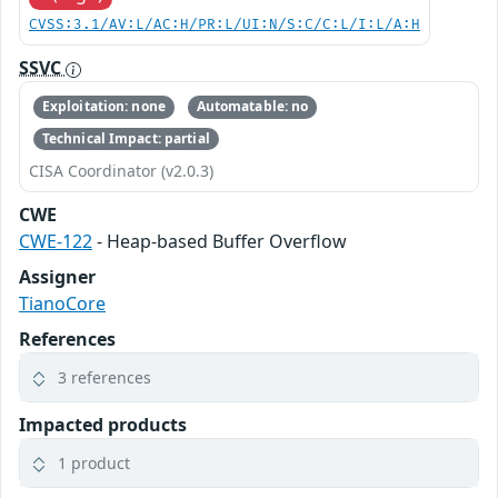
CVSS:3.1/AV:L/AC:H/PR:L/UI:N/S:C/C:L/I:L/A:H
SSVC
Exploitation: none
Automatable: no
Technical Impact: partial
CISA Coordinator (v2.0.3)
CWE
CWE-122
- Heap-based Buffer Overflow
Assigner
TianoCore
References
3 references
Impacted products
1 product