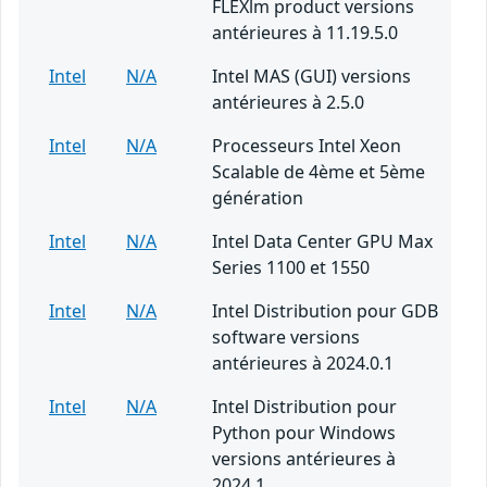
FLEXlm product versions
antérieures à 11.19.5.0
Intel
N/A
Intel MAS (GUI) versions
antérieures à 2.5.0
Intel
N/A
Processeurs Intel Xeon
Scalable de 4ème et 5ème
génération
Intel
N/A
Intel Data Center GPU Max
Series 1100 et 1550
Intel
N/A
Intel Distribution pour GDB
software versions
antérieures à 2024.0.1
Intel
N/A
Intel Distribution pour
Python pour Windows
versions antérieures à
2024.1