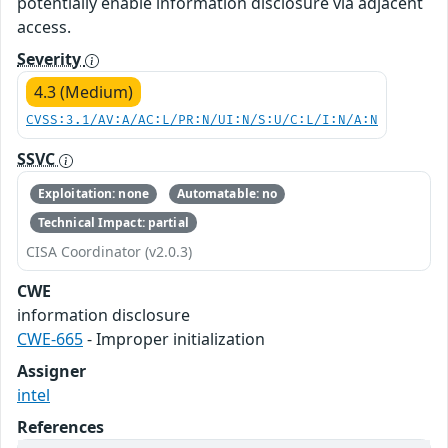
potentially enable information disclosure via adjacent
access.
Severity
4.3 (Medium)
CVSS:3.1/AV:A/AC:L/PR:N/UI:N/S:U/C:L/I:N/A:N
SSVC
Exploitation: none
Automatable: no
Technical Impact: partial
CISA Coordinator (v2.0.3)
CWE
information disclosure
CWE-665
- Improper initialization
Assigner
intel
References