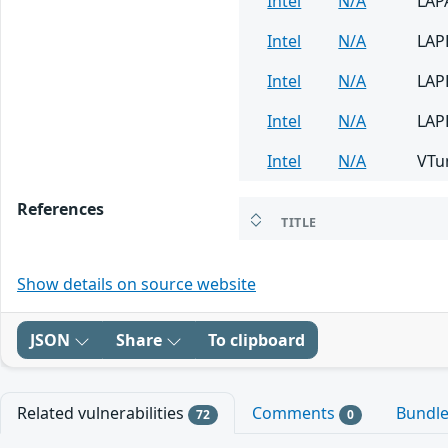
Intel
N/A
LAP
Intel
N/A
LAP
Intel
N/A
LAP
Intel
N/A
LAP
Intel
N/A
VTu
References
TITLE
Show details on source website
JSON
Share
To clipboard
Related vulnerabilities
Comments
Bundl
72
0