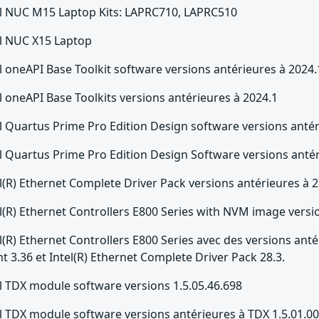
el NUC M15 Laptop Kits: LAPRC710, LAPRC510
el NUC X15 Laptop
l oneAPI Base Toolkit software versions antérieures à 2024.
l oneAPI Base Toolkits versions antérieures à 2024.1
l Quartus Prime Pro Edition Design software versions antér
el Quartus Prime Pro Edition Design Software versions antér
l(R) Ethernet Complete Driver Pack versions antérieures à 2
l(R) Ethernet Controllers E800 Series with NVM image versi
l(R) Ethernet Controllers E800 Series avec des versions an
t 3.36 et Intel(R) Ethernet Complete Driver Pack 28.3.
el TDX module software versions 1.5.05.46.698
el TDX module software versions antérieures à TDX 1.5.01.0