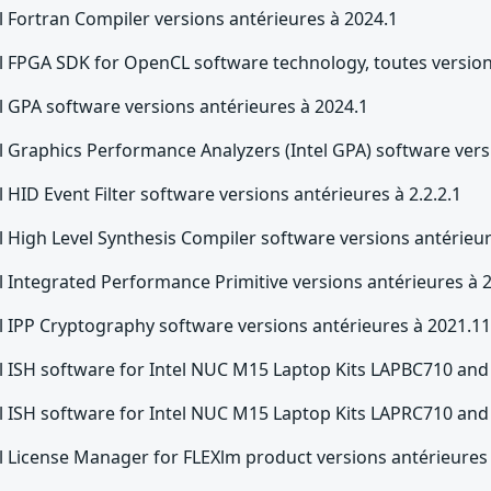
l Fortran Compiler versions antérieures à 2024.1
el FPGA SDK for OpenCL software technology, toutes versio
l GPA software versions antérieures à 2024.1
el Graphics Performance Analyzers (Intel GPA) software vers
l HID Event Filter software versions antérieures à 2.2.2.1
l High Level Synthesis Compiler software versions antérieur
l Integrated Performance Primitive versions antérieures à 
el IPP Cryptography software versions antérieures à 2021.1
el ISH software for Intel NUC M15 Laptop Kits LAPBC710 and
el ISH software for Intel NUC M15 Laptop Kits LAPRC710 and
l License Manager for FLEXlm product versions antérieures 