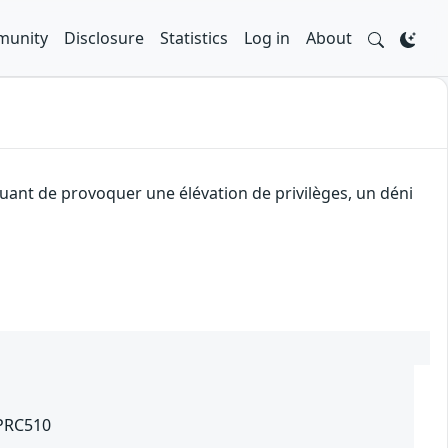
unity
Disclosure
Statistics
Log in
About
quant de provoquer une élévation de privilèges, un déni
APRC510