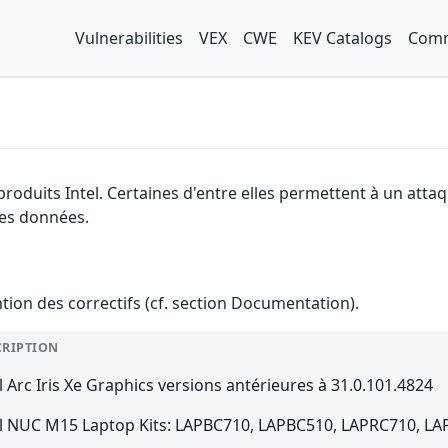
Vulnerabilities
VEX
CWE
KEV Catalogs
Comm
produits Intel. Certaines d'entre elles permettent à un atta
 des données.
ention des correctifs (cf. section Documentation).
CRIPTION
l Arc Iris Xe Graphics versions antérieures à 31.0.101.4824
el NUC M15 Laptop Kits: LAPBC710, LAPBC510, LAPRC710, L