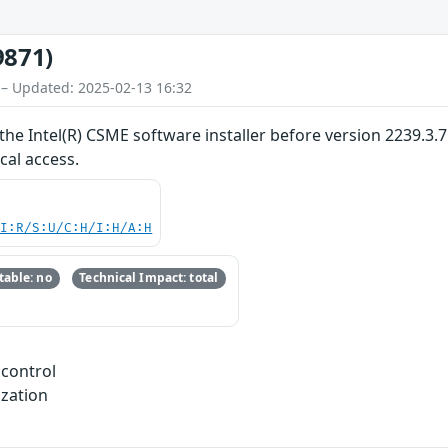
9871)
 – Updated: 2025-02-13 16:32
the Intel(R) CSME software installer before version 2239.3.7
ocal access.
UI:R/S:U/C:H/I:H/A:H
able: no
Technical Impact: total
 control
ization