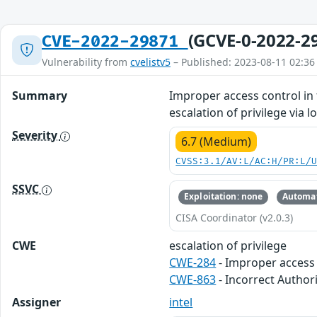
(GCVE-0-2022-2
CVE-2022-29871
Vulnerability from
cvelistv5
– Published: 2023-08-11 02:36
Summary
Improper access control in 
escalation of privilege via l
Severity
6.7 (Medium)
CVSS:3.1/AV:L/AC:H/PR:L/
SSVC
Exploitation: none
Automat
CISA Coordinator (v2.0.3)
CWE
escalation of privilege
CWE-284
- Improper access
CWE-863
- Incorrect Author
Assigner
intel