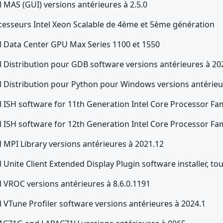
l MAS (GUI) versions antérieures à 2.5.0
cesseurs Intel Xeon Scalable de 4ème et 5ème génération
el Data Center GPU Max Series 1100 et 1550
l Distribution pour GDB software versions antérieures à 20
el Distribution pour Python pour Windows versions antérieu
l ISH software for 11th Generation Intel Core Processor Fam
l ISH software for 12th Generation Intel Core Processor Fam
l MPI Library versions antérieures à 2021.12
l Unite Client Extended Display Plugin software installer, to
l VROC versions antérieures à 8.6.0.1191
l VTune Profiler software versions antérieures à 2024.1