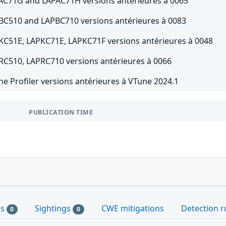
AC71G and LAPAC71H versions antérieures à 0065
BC510 and LAPBC710 versions antérieures à 0083
KC51E, LAPKC71E, LAPKC71F versions antérieures à 0048
RC510, LAPRC710 versions antérieures à 0066
ne Profiler versions antérieures à VTune 2024.1
PUBLICATION TIME
es
Sightings
CWE mitigations
Detection r
0
0