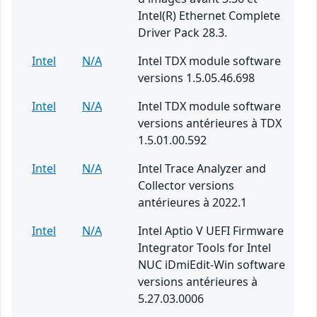
Intel(R) Ethernet Complete
Driver Pack 28.3.
Intel
N/A
Intel TDX module software
versions 1.5.05.46.698
Intel
N/A
Intel TDX module software
versions antérieures à TDX
1.5.01.00.592
Intel
N/A
Intel Trace Analyzer and
Collector versions
antérieures à 2022.1
Intel
N/A
Intel Aptio V UEFI Firmware
Integrator Tools for Intel
NUC iDmiEdit-Win software
versions antérieures à
5.27.03.0006