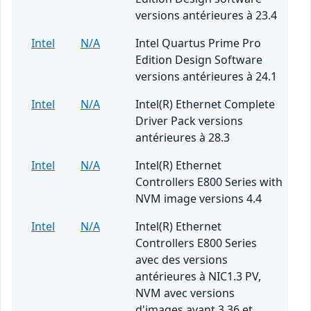
versions antérieures à 23.4
Intel
N/A
Intel Quartus Prime Pro
Edition Design Software
versions antérieures à 24.1
Intel
N/A
Intel(R) Ethernet Complete
Driver Pack versions
antérieures à 28.3
Intel
N/A
Intel(R) Ethernet
Controllers E800 Series with
NVM image versions 4.4
Intel
N/A
Intel(R) Ethernet
Controllers E800 Series
avec des versions
antérieures à NIC1.3 PV,
NVM avec versions
d'images avant 3.36 et