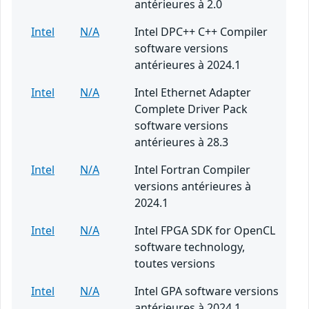
antérieures à 2.0
Intel
N/A
Intel DPC++ C++ Compiler
software versions
antérieures à 2024.1
Intel
N/A
Intel Ethernet Adapter
Complete Driver Pack
software versions
antérieures à 28.3
Intel
N/A
Intel Fortran Compiler
versions antérieures à
2024.1
Intel
N/A
Intel FPGA SDK for OpenCL
software technology,
toutes versions
Intel
N/A
Intel GPA software versions
antérieures à 2024.1