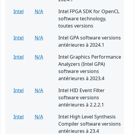
Intel
N/A
Intel FPGA SDK for OpenCL
software technology,
toutes versions
Intel
N/A
Intel GPA software versions
antérieures à 2024.1
Intel
N/A
Intel Graphics Performance
Analyzers (Intel GPA)
software versions
antérieures à 2023.4
Intel
N/A
Intel HID Event Filter
software versions
antérieures à 2.2.2.1
Intel
N/A
Intel High Level Synthesis
Compiler software versions
antérieures à 23.4