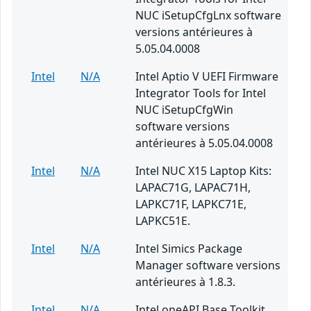
NUC iSetupCfgLnx software
versions antérieures à
5.05.04.0008
Intel
N/A
Intel Aptio V UEFI Firmware
Integrator Tools for Intel
NUC iSetupCfgWin
software versions
antérieures à 5.05.04.0008
Intel
N/A
Intel NUC X15 Laptop Kits:
LAPAC71G, LAPAC71H,
LAPKC71F, LAPKC71E,
LAPKC51E.
Intel
N/A
Intel Simics Package
Manager software versions
antérieures à 1.8.3.
Intel
N/A
Intel oneAPI Base Toolkit