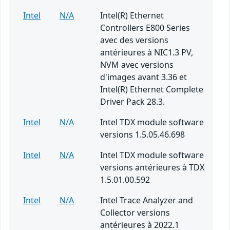
Intel
N/A
Intel(R) Ethernet
Controllers E800 Series
avec des versions
antérieures à NIC1.3 PV,
NVM avec versions
d'images avant 3.36 et
Intel(R) Ethernet Complete
Driver Pack 28.3.
Intel
N/A
Intel TDX module software
versions 1.5.05.46.698
Intel
N/A
Intel TDX module software
versions antérieures à TDX
1.5.01.00.592
Intel
N/A
Intel Trace Analyzer and
Collector versions
antérieures à 2022.1