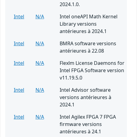
2024.1.0.
Intel
N/A
Intel oneAPI Math Kernel
Library versions
antérieures à 2024.1
Intel
N/A
BMRA software versions
antérieures à 22.08
Intel
N/A
Flexlm License Daemons for
Intel FPGA Software version
v11.19.5.0
Intel
N/A
Intel Advisor software
versions antérieures à
2024.1
Intel
N/A
Intel Agilex FPGA 7 FPGA
firmware versions
antérieures à 24.1