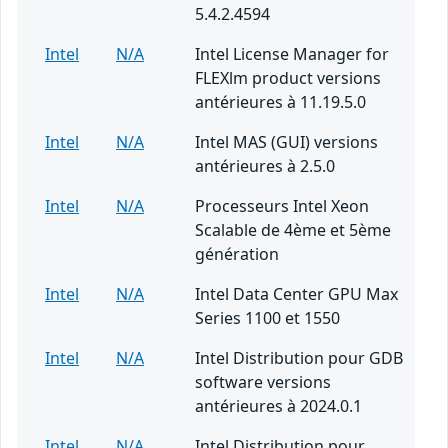
5.4.2.4594
Intel
N/A
Intel License Manager for
FLEXlm product versions
antérieures à 11.19.5.0
Intel
N/A
Intel MAS (GUI) versions
antérieures à 2.5.0
Intel
N/A
Processeurs Intel Xeon
Scalable de 4ème et 5ème
génération
Intel
N/A
Intel Data Center GPU Max
Series 1100 et 1550
Intel
N/A
Intel Distribution pour GDB
software versions
antérieures à 2024.0.1
Intel
N/A
Intel Distribution pour