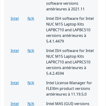
software versions
antérieures à 2021.11
Intel
N/A
Intel ISH software for Intel
NUC M15 Laptop Kits
LAPBC710 and LAPBC510
versions antérieures à
5.4.1.4479
Intel
N/A
Intel ISH software for Intel
NUC M15 Laptop Kits
LAPRC710 and LAPRC510
versions antérieures à
5.4.2.4594
Intel
N/A
Intel License Manager for
FLEXlm product versions
antérieures à 11.19.5.0
Intel
N/A
Intel MAS (GUI) versions