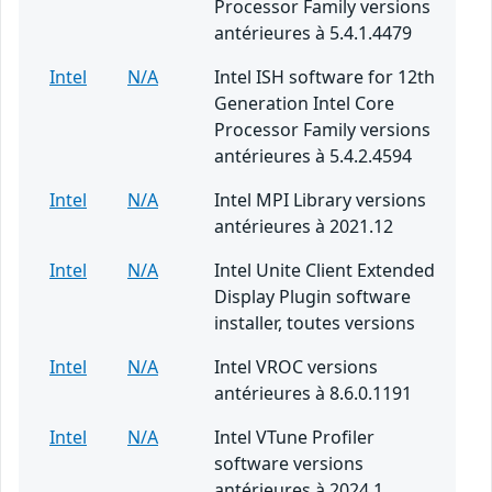
Processor Family versions
antérieures à 5.4.1.4479
Intel
N/A
Intel ISH software for 12th
Generation Intel Core
Processor Family versions
antérieures à 5.4.2.4594
Intel
N/A
Intel MPI Library versions
antérieures à 2021.12
Intel
N/A
Intel Unite Client Extended
Display Plugin software
installer, toutes versions
Intel
N/A
Intel VROC versions
antérieures à 8.6.0.1191
Intel
N/A
Intel VTune Profiler
software versions
antérieures à 2024.1