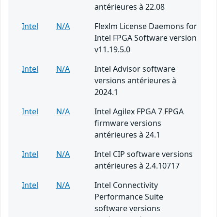
antérieures à 22.08
Intel
N/A
Flexlm License Daemons for
Intel FPGA Software version
v11.19.5.0
Intel
N/A
Intel Advisor software
versions antérieures à
2024.1
Intel
N/A
Intel Agilex FPGA 7 FPGA
firmware versions
antérieures à 24.1
Intel
N/A
Intel CIP software versions
antérieures à 2.4.10717
Intel
N/A
Intel Connectivity
Performance Suite
software versions