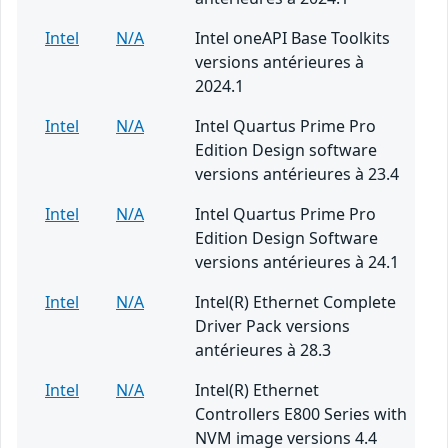
Intel
N/A
Intel oneAPI Base Toolkits
versions antérieures à
2024.1
Intel
N/A
Intel Quartus Prime Pro
Edition Design software
versions antérieures à 23.4
Intel
N/A
Intel Quartus Prime Pro
Edition Design Software
versions antérieures à 24.1
Intel
N/A
Intel(R) Ethernet Complete
Driver Pack versions
antérieures à 28.3
Intel
N/A
Intel(R) Ethernet
Controllers E800 Series with
NVM image versions 4.4