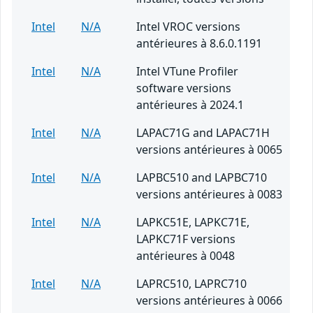
Intel
N/A
Intel VROC versions
antérieures à 8.6.0.1191
Intel
N/A
Intel VTune Profiler
software versions
antérieures à 2024.1
Intel
N/A
LAPAC71G and LAPAC71H
versions antérieures à 0065
Intel
N/A
LAPBC510 and LAPBC710
versions antérieures à 0083
Intel
N/A
LAPKC51E, LAPKC71E,
LAPKC71F versions
antérieures à 0048
Intel
N/A
LAPRC510, LAPRC710
versions antérieures à 0066