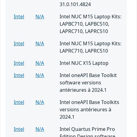
31.0.101.4824
Intel
N/A
Intel NUC M15 Laptop Kits:
LAPBC710, LAPBC510,
LAPRC710, LAPRC510
Intel
N/A
Intel NUC M15 Laptop Kits:
LAPRC710, LAPRC510
Intel
N/A
Intel NUC X15 Laptop
Intel
N/A
Intel oneAPI Base Toolkit
software versions
antérieures à 2024.1
Intel
N/A
Intel oneAPI Base Toolkits
versions antérieures à
2024.1
Intel
N/A
Intel Quartus Prime Pro
Edition Design software