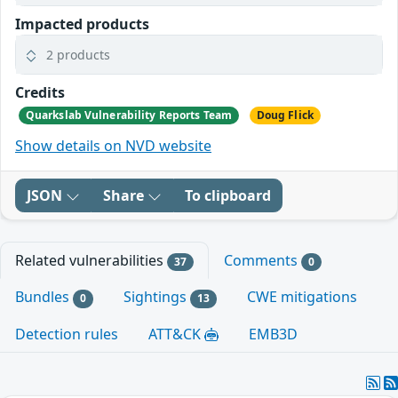
Impacted products
2 products
Credits
Quarkslab Vulnerability Reports Team
Doug Flick
Show details on NVD website
JSON
Share
To clipboard
Related vulnerabilities
Comments
37
0
Bundles
Sightings
CWE mitigations
0
13
Detection rules
ATT&CK
EMB3D