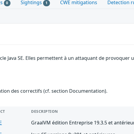
es
Sightings
CWE mitigations
Detection r
0
1
le Java SE. Elles permettent à un attaquant de provoquer un 
ention des correctifs (cf. section Documentation).
CT
DESCRIPTION
E
GraalVM édition Entreprise 19.3.5 et antérieu