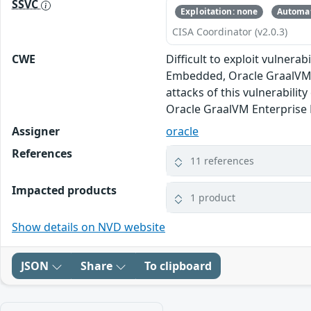
SSVC
Exploitation: none
Automat
CISA Coordinator (v2.0.3)
CWE
Difficult to exploit vulnera
Embedded, Oracle GraalVM E
attacks of this vulnerabilit
Oracle GraalVM Enterprise E
Assigner
oracle
References
11 references
Impacted products
1 product
Show details on NVD website
JSON
Share
To clipboard