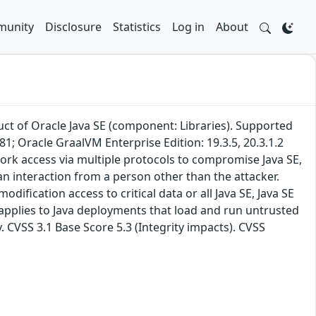
unity
Disclosure
Statistics
Log in
About
uct of Oracle Java SE (component: Libraries). Supported
81; Oracle GraalVM Enterprise Edition: 19.3.5, 20.3.1.2
twork access via multiple protocols to compromise Java SE,
n interaction from a person other than the attacker.
odification access to critical data or all Java SE, Java SE
 applies to Java deployments that load and run untrusted
. CVSS 3.1 Base Score 5.3 (Integrity impacts). CVSS