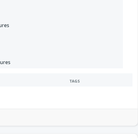
ures
eures
TAGS