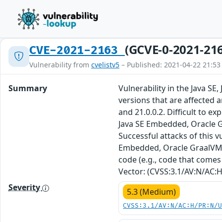
(GCVE-0-2021-21
CVE-2021-2163
Vulnerability from
cvelistv5
– Published: 2021-04-22 21:53
Summary
Vulnerability in the Java S
versions that are affected a
and 21.0.0.2. Difficult to e
Java SE Embedded, Oracle G
Successful attacks of this vu
Embedded, Oracle GraalVM En
code (e.g., code that comes 
Vector: (CVSS:3.1/AV:N/AC:H
Severity
5.3 (Medium)
CVSS:3.1/AV:N/AC:H/PR:N/