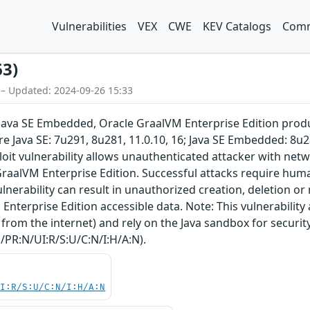
Vulnerabilities
VEX
CWE
KEV Catalogs
Comm
63)
 – Updated: 2024-09-26 15:33
E, Java SE Embedded, Oracle GraalVM Enterprise Edition prod
re Java SE: 7u291, 8u281, 11.0.10, 16; Java SE Embedded: 8u2
xploit vulnerability allows unauthenticated attacker with ne
raalVM Enterprise Edition. Successful attacks require huma
lnerability can result in unauthorized creation, deletion or m
terprise Edition accessible data. Note: This vulnerability
from the internet) and rely on the Java sandbox for security
/PR:N/UI:R/S:U/C:N/I:H/A:N).
UI:R/S:U/C:N/I:H/A:N