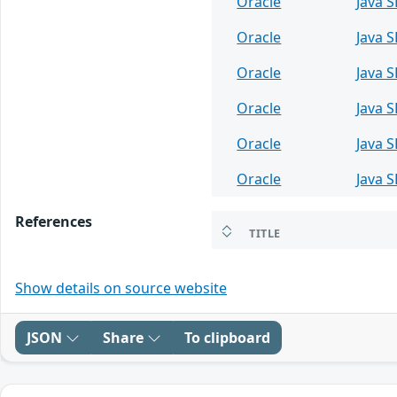
Oracle
Java S
Oracle
Java S
Oracle
Java S
Oracle
Java S
Oracle
Java S
Oracle
Java S
References
TITLE
Show details on source website
JSON
Share
To clipboard