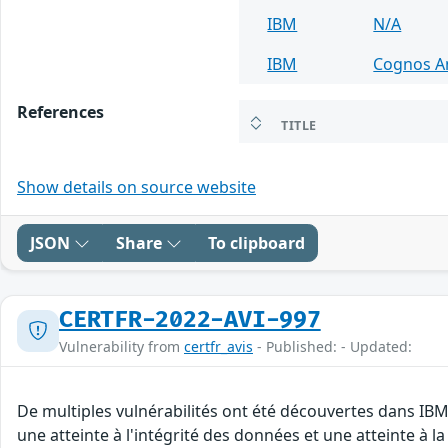
IBM
N/A
IBM
Cognos An
References
TITLE
Show details on source website
JSON
Share
To clipboard
CERTFR-2022-AVI-997
Vulnerability from
certfr_avis
- Published: - Updated:
De multiples vulnérabilités ont été découvertes dans IBM
une atteinte à l'intégrité des données et une atteinte à l