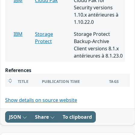
IBM
Cloud Pak
Cloud Pak for
Security versions
1.10.x antérieures à
1.10.22.0
IBM
Storage
Storage Protect
Protect
Backup-Archive
Client versions 8.1.x
antérieures à 8.1.23.0
References
TITLE
PUBLICATION TIME
TAGS
Show details on source website
JSON
Share
To clipboard