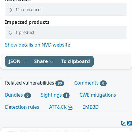
11 references
Impacted products
1 product
Show details on NVD website
JSON
Share
To clipboard
Related vulnerabilities
Comments
80
0
Bundles
Sightings
CWE mitigations
0
1
Detection rules
ATT&CK
EMB3D