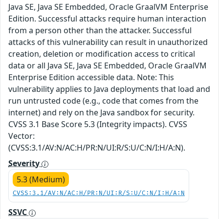
Java SE, Java SE Embedded, Oracle GraalVM Enterprise
Edition. Successful attacks require human interaction
from a person other than the attacker. Successful
attacks of this vulnerability can result in unauthorized
creation, deletion or modification access to critical
data or all Java SE, Java SE Embedded, Oracle GraalVM
Enterprise Edition accessible data. Note: This
vulnerability applies to Java deployments that load and
run untrusted code (e.g., code that comes from the
internet) and rely on the Java sandbox for security.
CVSS 3.1 Base Score 5.3 (Integrity impacts). CVSS
Vector:
(CVSS:3.1/AV:N/AC:H/PR:N/UI:R/S:U/C:N/I:H/A:N).
Severity
5.3 (Medium)
CVSS:3.1/AV:N/AC:H/PR:N/UI:R/S:U/C:N/I:H/A:N
SSVC