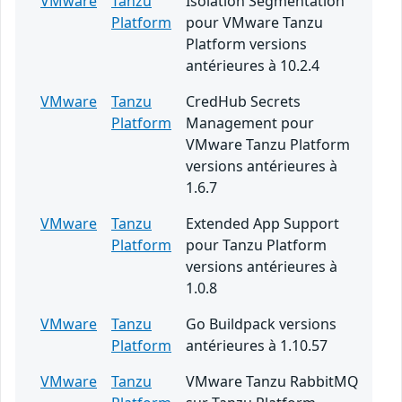
VMware
Tanzu
Isolation Segmentation
Platform
pour VMware Tanzu
Platform versions
antérieures à 10.2.4
VMware
Tanzu
CredHub Secrets
Platform
Management pour
VMware Tanzu Platform
versions antérieures à
1.6.7
VMware
Tanzu
Extended App Support
Platform
pour Tanzu Platform
versions antérieures à
1.0.8
VMware
Tanzu
Go Buildpack versions
Platform
antérieures à 1.10.57
VMware
Tanzu
VMware Tanzu RabbitMQ