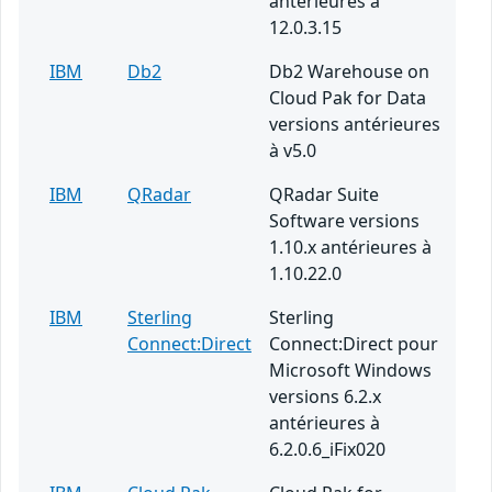
antérieures à
12.0.3.15
IBM
Db2
Db2 Warehouse on
Cloud Pak for Data
versions antérieures
à v5.0
IBM
QRadar
QRadar Suite
Software versions
1.10.x antérieures à
1.10.22.0
IBM
Sterling
Sterling
Connect:Direct
Connect:Direct pour
Microsoft Windows
versions 6.2.x
antérieures à
6.2.0.6_iFix020