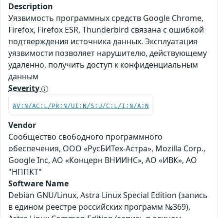
Description
Уязвимость программных средств Google Chrome,
Firefox, Firefox ESR, Thunderbird связана с ошибкой
подтверждения источника данных. Эксплуатация
уязвимости позволяет нарушителю, действующему
удаленно, получить доступ к конфиденциальным
данным
Severity
AV:N/AC:L/PR:N/UI:N/S:U/C:L/I:N/A:N
Vendor
Сообщество свободного программного
обеспечения, ООО «РусБИТех-Астра», Mozilla Corp.,
Google Inc, АО «Концерн ВНИИНС», АО «ИВК», АО
"НППКТ"
Software Name
Debian GNU/Linux, Astra Linux Special Edition (запись
в едином реестре российских программ №369),