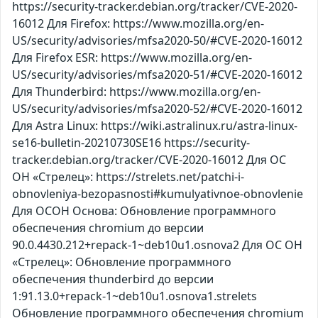
https://security-tracker.debian.org/tracker/CVE-2020-
16012 Для Firefox: https://www.mozilla.org/en-
US/security/advisories/mfsa2020-50/#CVE-2020-16012
Для Firefox ESR: https://www.mozilla.org/en-
US/security/advisories/mfsa2020-51/#CVE-2020-16012
Для Thunderbird: https://www.mozilla.org/en-
US/security/advisories/mfsa2020-52/#CVE-2020-16012
Для Astra Linux: https://wiki.astralinux.ru/astra-linux-
se16-bulletin-20210730SE16 https://security-
tracker.debian.org/tracker/CVE-2020-16012 Для ОС
ОН «Стрелец»: https://strelets.net/patchi-i-
obnovleniya-bezopasnosti#kumulyativnoe-obnovlenie
Для ОСОН Основа: Обновление программного
обеспечения chromium до версии
90.0.4430.212+repack-1~deb10u1.osnova2 Для ОС ОН
«Стрелец»: Обновление программного
обеспечения thunderbird до версии
1:91.13.0+repack-1~deb10u1.osnova1.strelets
Обновление программного обеспечения chromium