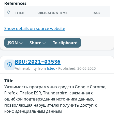
References
TITLE
PUBLICATION TIME
TAGS
Show details on source website
JSON
Share
To clipboard
BDU:2021-03536
Vulnerability from
fstec
- Published: 30.05.2020
Title
Уязвимость программных средств Google Chrome,
Firefox, Firefox ESR, Thunderbird, связанная с
ошибкой подтверждения источника данных,
позволяющая нарушителю получить доступ к
конфиденциальным данным