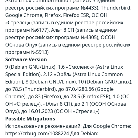
Astra Linux Common Edition (запись в едином
реестре российских программ №4433), Thunderbird,
Google Chrome, Firefox, Firefox ESR, ОС ОН
«Стрелец» (запись в едином реестре российских
программ №6177), Альт 8 СП (запись в едином
реестре российских программ №4305), ОСОН
ОСнова Оnyx (запись в едином реестре российских
программ №5913)
Software Version
9 (Debian GNU/Linux), 1.6 «Смоленск» (Astra Linux
Special Edition), 2.12 «Орёл» (Astra Linux Common
Edition), 8 (Debian GNU/Linux), 10 (Debian GNU/Linux),
до 78.5 (Thunderbird), до 87.0.4280.66 (Google
Chrome), до 83 (Firefox), до 78.5 (Firefox ESR), 1.0 (ОС
ОН «Стрелец»), - (Альт 8 СП), до 2.1 (ОСОН ОСнова
Оnyx), до 16.01.2023 (ОС ОН «Стрелец»)
Possible Mitigations
Использование рекомендаций: Для Google Chrome:
https://crbug.com/1088224 Для Debian: