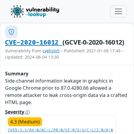
(GCVE-0-2020-16012)
CVE-2020-16012
Vulnerability from
cvelistv5
– Published: 2021-01-08 17:48 –
Updated: 2024-08-04 13:30
Summary
Side-channel information leakage in graphics in
Google Chrome prior to 87.0.4280.66 allowed a
remote attacker to leak cross-origin data via a crafted
HTML page.
Severity
4.3 (Medium)
CVSS:3.1/AV:N/AC:L/PR:N/UI:R/S:U/C:L/I:N/A:N