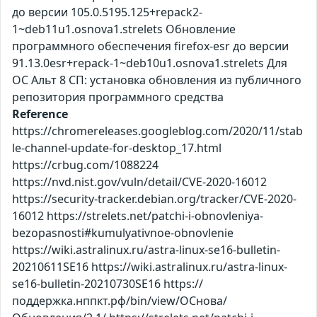
до версии 105.0.5195.125+repack2-
1~deb11u1.osnova1.strelets Обновление
программного обеспечения firefox-esr до версии
91.13.0esr+repack-1~deb10u1.osnova1.strelets Для
ОС Альт 8 СП: установка обновления из публичного
репозитория программного средства
Reference
https://chromereleases.googleblog.com/2020/11/stab
le-channel-update-for-desktop_17.html
https://crbug.com/1088224
https://nvd.nist.gov/vuln/detail/CVE-2020-16012
https://security-tracker.debian.org/tracker/CVE-2020-
16012 https://strelets.net/patchi-i-obnovleniya-
bezopasnosti#kumulyativnoe-obnovlenie
https://wiki.astralinux.ru/astra-linux-se16-bulletin-
20210611SE16 https://wiki.astralinux.ru/astra-linux-
se16-bulletin-20210730SE16 https://
поддержка.нппкт.рф/bin/view/ОСнова/