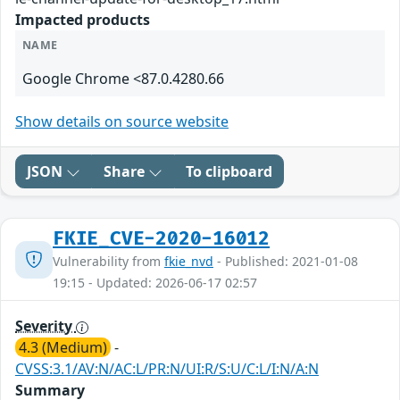
Impacted products
NAME
Google Chrome <87.0.4280.66
Show details on source website
JSON
Share
To clipboard
FKIE_CVE-2020-16012
Vulnerability from
fkie_nvd
- Published: 2021-01-08
19:15 - Updated: 2026-06-17 02:57
Severity
4.3 (Medium)
-
CVSS:3.1/AV:N/AC:L/PR:N/UI:R/S:U/C:L/I:N/A:N
Summary