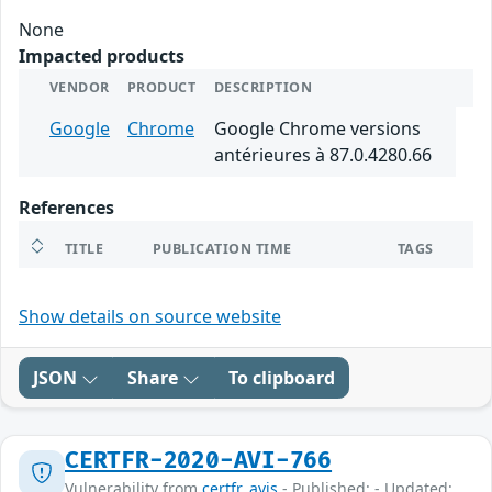
None
Impacted products
VENDOR
PRODUCT
DESCRIPTION
Google
Chrome
Google Chrome versions
antérieures à 87.0.4280.66
References
TITLE
PUBLICATION TIME
TAGS
Show details on source website
JSON
Share
To clipboard
CERTFR-2020-AVI-766
Vulnerability from
certfr_avis
- Published: - Updated: