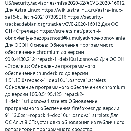
US/security/advisories/mfsa2020-52/#CVE-2020-16012
Для Astra Linux: https://wiki.astralinux.ru/astra-linux-
se16-bulletin-20210730SE16 https://security-
tracker.debian.org/tracker/CVE-2020-16012 Для ОС
ОН «Стрелец»: https://strelets.net/patchi-i-
obnovleniya-bezopasnosti#kumulyativnoe-obnovlenie
Для ОСОН Основа: Обновление программного
обеспечения chromium до версии
90.0.4430.212+repack-1~deb10u1.osnova2 Для ОС ОН
«Стрелец»: Обновление программного
обеспечения thunderbird до версии
1:91.13.0+repack-1~deb10u1.osnova1.strelets
Обновление программного обеспечения chromium
до версии 105.0.5195.125+repack2-
1~deb11u1.osnova1.strelets Обновление
программного обеспечения firefox-esr до версии
91.13.0esr+repack-1~deb10u1.osnova1.strelets Для
ОС Альт 8 СП: установка обновления из публичного
репозитория программного средства