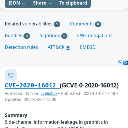
JSON
Share
To clipboard
Related vulnerabilities
Comments
1
0
Bundles
Sightings
CWE mitigations
0
0
Detection rules
ATT&CK
EMB3D
(GCVE-0-2020-16012)
CVE-2020-16012
Vulnerability from
cvelistv5
– Published: 2021-01-08 17:48 –
Updated: 2024-08-04 13:30
Summary
Side-channel information leakage in graphics in