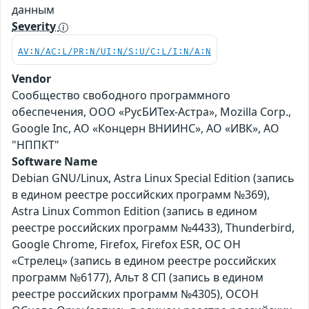
данным
Severity
AV:N/AC:L/PR:N/UI:N/S:U/C:L/I:N/A:N
Vendor
Сообщество свободного программного
обеспечения, ООО «РусБИТех-Астра», Mozilla Corp.,
Google Inc, АО «Концерн ВНИИНС», АО «ИВК», АО
"НППКТ"
Software Name
Debian GNU/Linux, Astra Linux Special Edition (запись
в едином реестре российских программ №369),
Astra Linux Common Edition (запись в едином
реестре российских программ №4433), Thunderbird,
Google Chrome, Firefox, Firefox ESR, ОС ОН
«Стрелец» (запись в едином реестре российских
программ №6177), Альт 8 СП (запись в едином
реестре российских программ №4305), ОСОН