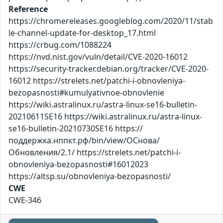
Reference
https://chromereleases.googleblog.com/2020/11/stab
le-channel-update-for-desktop_17.html
https://crbug.com/1088224
https://nvd.nist.gov/vuln/detail/CVE-2020-16012
https://security-tracker.debian.org/tracker/CVE-2020-
16012 https://strelets.net/patchi-i-obnovleniya-
bezopasnosti#kumulyativnoe-obnovlenie
https://wiki.astralinux.ru/astra-linux-se16-bulletin-
20210611SE16 https://wiki.astralinux.ru/astra-linux-
se16-bulletin-20210730SE16 https://
поддержка.нппкт.рф/bin/view/ОСнова/
Обновления/2.1/ https://strelets.net/patchi-i-
obnovleniya-bezopasnosti#16012023
https://altsp.su/obnovleniya-bezopasnosti/
CWE
CWE-346