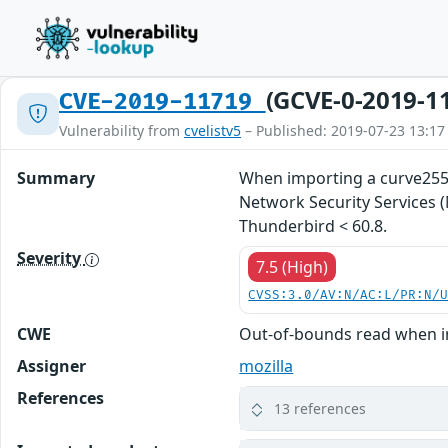
(GCVE-0-2019-1
CVE-2019-11719
Vulnerability from
cvelistv5
– Published: 2019-07-23 13:17
Summary
When importing a curve25519
Network Security Services (N
Thunderbird < 60.8.
Severity
7.5 (High)
CVSS:3.0/AV:N/AC:L/PR:N/
CWE
Out-of-bounds read when i
Assigner
mozilla
References
13 references