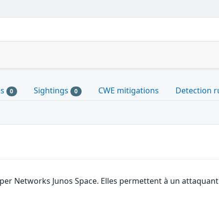
es
Sightings
CWE mitigations
Detection r
0
0
niper Networks Junos Space. Elles permettent à un attaquan