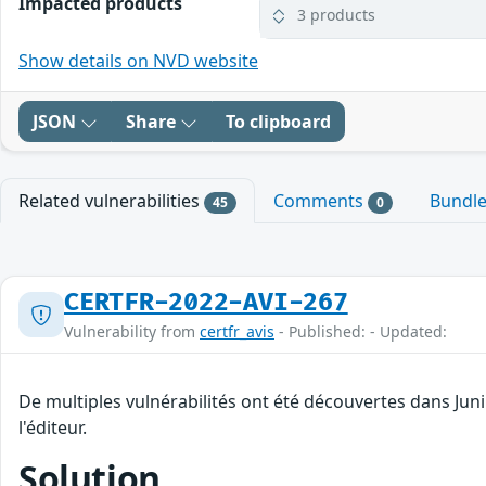
Impacted products
3 products
Show details on NVD website
JSON
Share
To clipboard
Related vulnerabilities
Comments
Bundl
45
0
CERTFR-2022-AVI-267
Vulnerability from
certfr_avis
- Published: - Updated:
De multiples vulnérabilités ont été découvertes dans Ju
l'éditeur.
Solution