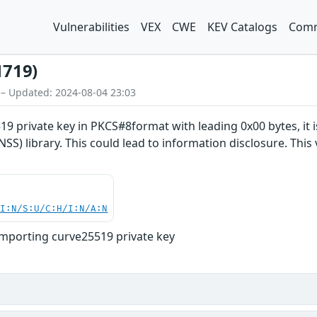
Vulnerabilities
VEX
CWE
KEV Catalogs
Comm
1719)
 – Updated: 2024-08-04 23:03
 private key in PKCS#8format with leading 0x00 bytes, it is
SS) library. This could lead to information disclosure. This v
UI:N/S:U/C:H/I:N/A:N
mporting curve25519 private key