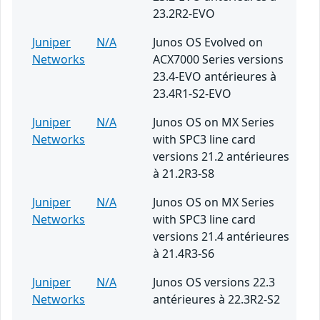
23.2R2-EVO
Juniper
N/A
Junos OS Evolved on
Networks
ACX7000 Series versions
23.4-EVO antérieures à
23.4R1-S2-EVO
Juniper
N/A
Junos OS on MX Series
Networks
with SPC3 line card
versions 21.2 antérieures
à 21.2R3-S8
Juniper
N/A
Junos OS on MX Series
Networks
with SPC3 line card
versions 21.4 antérieures
à 21.4R3-S6
Juniper
N/A
Junos OS versions 22.3
Networks
antérieures à 22.3R2-S2