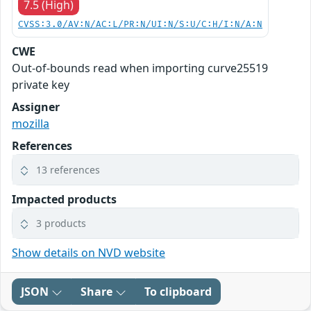
7.5 (High)
CVSS:3.0/AV:N/AC:L/PR:N/UI:N/S:U/C:H/I:N/A:N
CWE
Out-of-bounds read when importing curve25519
private key
Assigner
mozilla
References
13 references
Impacted products
3 products
Show details on NVD website
JSON
Share
To clipboard