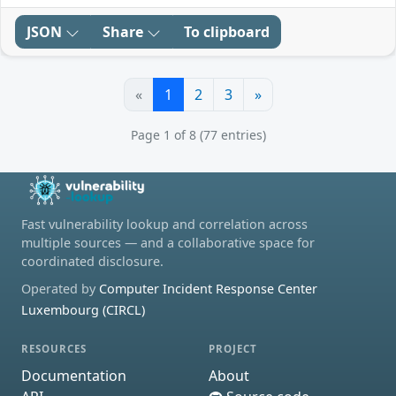
JSON
Share
To clipboard
«
1
2
3
»
Page 1 of 8 (77 entries)
Fast vulnerability lookup and correlation across
multiple sources — and a collaborative space for
coordinated disclosure.
Operated by
Computer Incident Response Center
Luxembourg (CIRCL)
RESOURCES
PROJECT
Documentation
About