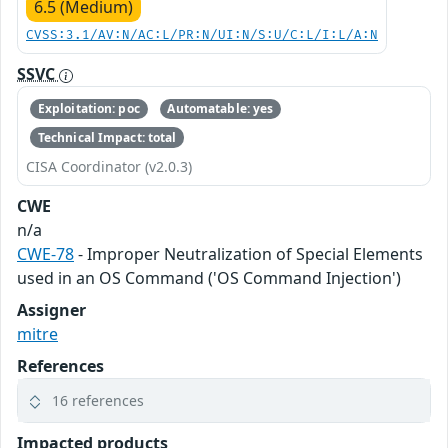
6.5 (Medium)
CVSS:3.1/AV:N/AC:L/PR:N/UI:N/S:U/C:L/I:L/A:N
SSVC
Exploitation: poc
Automatable: yes
Technical Impact: total
CISA Coordinator (v2.0.3)
CWE
n/a
CWE-78
- Improper Neutralization of Special Elements
used in an OS Command ('OS Command Injection')
Assigner
mitre
References
16 references
Impacted products