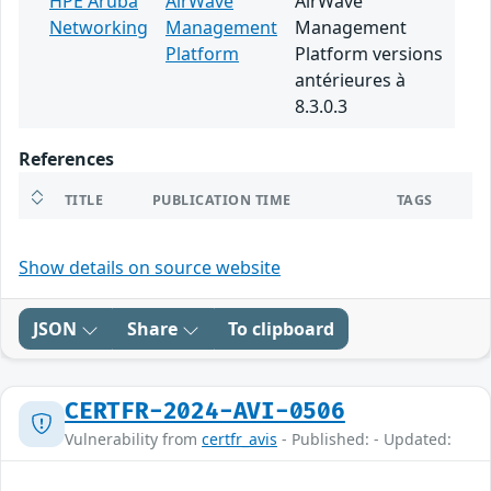
HPE Aruba
AirWave
AirWave
Networking
Management
Management
Platform
Platform versions
antérieures à
8.3.0.3
References
TITLE
PUBLICATION TIME
TAGS
Show details on source website
JSON
Share
To clipboard
CERTFR-2024-AVI-0506
Vulnerability from
certfr_avis
- Published: - Updated: