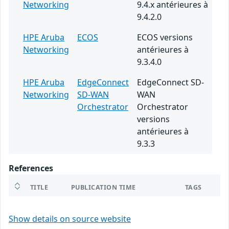
Networking
9.4.x antérieures à
9.4.2.0
HPE Aruba
ECOS
ECOS versions
Networking
antérieures à
9.3.4.0
HPE Aruba
EdgeConnect
EdgeConnect SD-
Networking
SD-WAN
WAN
Orchestrator
Orchestrator
versions
antérieures à
9.3.3
References
TITLE
PUBLICATION TIME
TAGS
Show details on source website