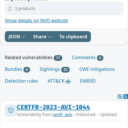
3 products
Show details on NVD website
JSON
Share
To clipboard
Related vulnerabilities
Comments
77
0
Bundles
Sightings
CWE mitigations
0
52
Detection rules
ATT&CK
EMB3D
CERTFR-2023-AVI-1044
Vulnerability from
certfr_avis
- Published: - Updated: