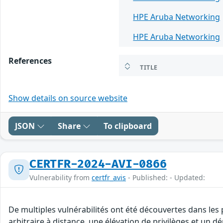
HPE Aruba Networking
HPE Aruba Networking
References
TITLE
Show details on source website
JSON
Share
To clipboard
CERTFR-2024-AVI-0866
Vulnerability from
certfr_avis
- Published: - Updated:
De multiples vulnérabilités ont été découvertes dans le
arbitraire à distance, une élévation de privilèges et un dé