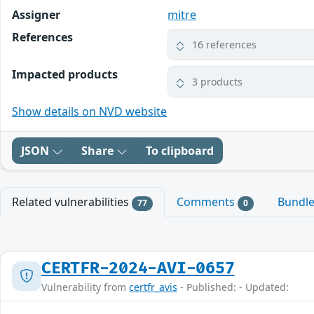
Assigner
mitre
References
16 references
Impacted products
3 products
Show details on NVD website
JSON
Share
To clipboard
Related vulnerabilities
Comments
Bundl
77
0
CERTFR-2024-AVI-0657
Vulnerability from
certfr_avis
- Published: - Updated: