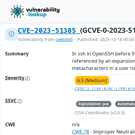
(GCVE-0-2023-5
CVE-2023-51385
Vulnerability from
cvelistv5
– Published: 2023-12-18 00:00
Summary
In ssh in OpenSSH before 9
referenced by an expansion 
metacharacters in a user 
Severity
6.5 (Medium)
CVSS:3.1/AV:N/AC:L/PR:N/
SSVC
Exploitation: poc
Automata
CISA Coordinator (v2.0.3)
CWE
n/a
CWE-78
- Improper Neutral