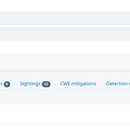
es
Sightings
CWE mitigations
Detection 
0
52