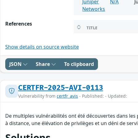
Juniper
N/A
J
Networks
References
TITLE
Show details on source website
JSON
Share
To clipboard
CERTFR-2025-AVI-0113
Vulnerability from
certfr_avis
- Published: - Updated:
De multiples vulnérabilités ont été découvertes dans les
à distance, une élévation de privilèges et un déni de servi
Solutions