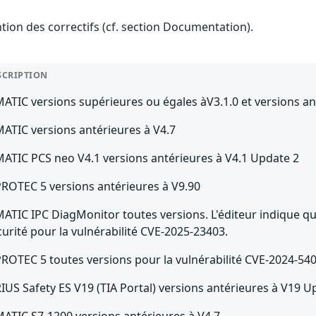
ention des correctifs (cf. section Documentation).
SCRIPTION
MATIC versions supérieures ou égales àV3.1.0 et versions an
MATIC versions antérieures à V4.7
MATIC PCS neo V4.1 versions antérieures à V4.1 Update 2
PROTEC 5 versions antérieures à V9.90
MATIC IPC DiagMonitor toutes versions. L'éditeur indique que
curité pour la vulnérabilité CVE-2025-23403.
PROTEC 5 toutes versions pour la vulnérabilité CVE-2024-54
RIUS Safety ES V19 (TIA Portal) versions antérieures à V19 U
MATIC S7-1200 versions antérieures à V4.7