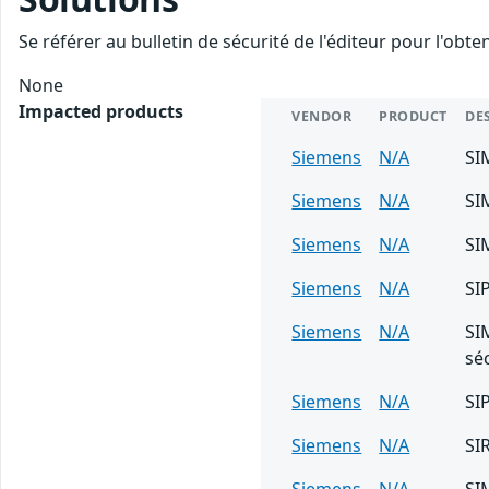
Se référer au bulletin de sécurité de l'éditeur pour l'obt
None
Impacted products
VENDOR
PRODUCT
DE
Siemens
N/A
SI
Siemens
N/A
SI
Siemens
N/A
SI
Siemens
N/A
SI
Siemens
N/A
SI
sé
Siemens
N/A
SI
Siemens
N/A
SI
Siemens
N/A
SI