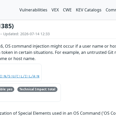
Vulnerabilities
VEX
CWE
KEV Catalogs
Comm
1385)
 – Updated: 2026-07-14 12:33
.6, OS command injection might occur if a user name or ho
token in certain situations. For example, an untrusted Git
name or host name.
UI:N/S:U/C:L/I:L/A:N
ble: yes
Technical Impact: total
ization of Special Elements used in an OS Command ('OS C