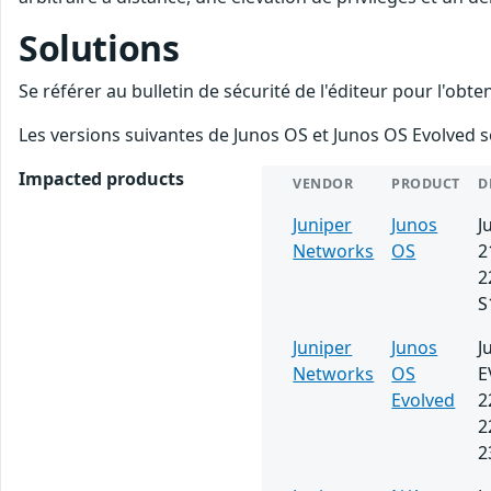
Solutions
Se référer au bulletin de sécurité de l'éditeur pour l'obt
Les versions suivantes de Junos OS et Junos OS Evolved s
Impacted products
VENDOR
PRODUCT
D
Juniper
Junos
J
Networks
OS
2
2
S
Juniper
Junos
J
Networks
OS
E
Evolved
2
2
2