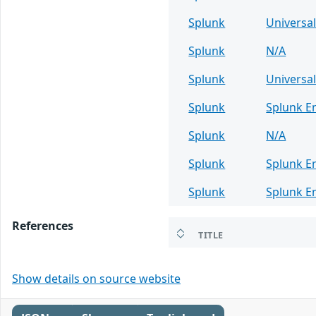
Splunk
Universa
Splunk
N/A
Splunk
Universa
Splunk
Splunk E
Splunk
N/A
Splunk
Splunk E
Splunk
Splunk E
References
TITLE
Show details on source website