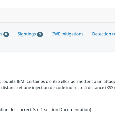
es
Sightings
CWE mitigations
Detection r
0
3
 produits IBM. Certaines d'entre elles permettent à un atta
 distance et une injection de code indirecte à distance (XSS)
ention des correctifs (cf. section Documentation).