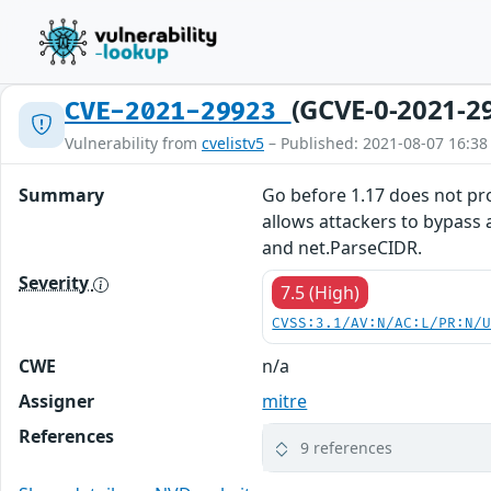
(GCVE-0-2021-2
CVE-2021-29923
Vulnerability from
cvelistv5
– Published: 2021-08-07 16:38
Summary
Go before 1.17 does not pro
allows attackers to bypass 
and net.ParseCIDR.
Severity
7.5 (High)
CVSS:3.1/AV:N/AC:L/PR:N/
CWE
n/a
Assigner
mitre
References
9 references