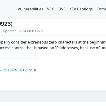
Vulnerabilities
VEX
CWE
KEV Catalogs
Comm
9923)
 – Updated: 2024-08-03 22:18
perly consider extraneous zero characters at the beginning
access control that is based on IP addresses, because of une
UI:N/S:U/C:N/I:H/A:N