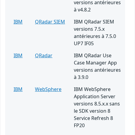
versions antérieures
à v4.8.2
IBM
QRadar SIEM
IBM QRadar SIEM
versions 7.5.x
antérieures à 7.5.0
UP7 IF05
IBM
QRadar
IBM QRadar Use
Case Manager App
versions antérieures
à 3.9.0
IBM
WebSphere
IBM WebSphere
Application Server
versions 8.5.x.x sans
le SDK version 8
Service Refresh 8
FP20