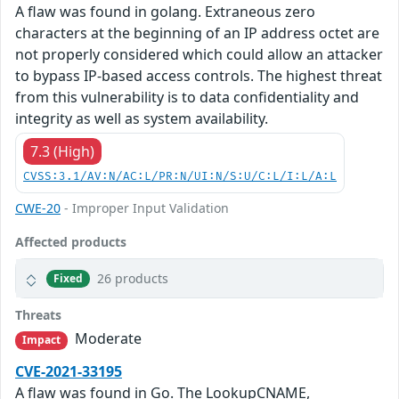
A flaw was found in golang. Extraneous zero
characters at the beginning of an IP address octet are
not properly considered which could allow an attacker
to bypass IP-based access controls. The highest threat
from this vulnerability is to data confidentiality and
integrity as well as system availability.
7.3 (High)
CVSS:3.1/AV:N/AC:L/PR:N/UI:N/S:U/C:L/I:L/A:L
CWE-20
- Improper Input Validation
Affected products
26 products
Fixed
Threats
Moderate
Impact
CVE-2021-33195
A flaw was found in Go. The LookupCNAME,