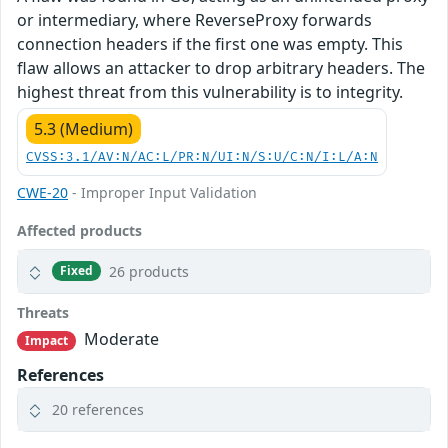
or intermediary, where ReverseProxy forwards
connection headers if the first one was empty. This
flaw allows an attacker to drop arbitrary headers. The
highest threat from this vulnerability is to integrity.
5.3 (Medium)
CVSS:3.1/AV:N/AC:L/PR:N/UI:N/S:U/C:N/I:L/A:N
CWE-20
- Improper Input Validation
Affected products
26 products
Fixed
Threats
Moderate
Impact
References
20 references