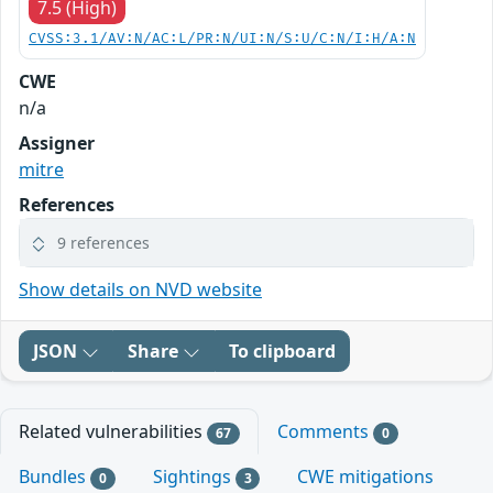
7.5 (High)
CVSS:3.1/AV:N/AC:L/PR:N/UI:N/S:U/C:N/I:H/A:N
CWE
n/a
Assigner
mitre
References
9 references
Show details on NVD website
JSON
Share
To clipboard
Related vulnerabilities
Comments
67
0
Bundles
Sightings
CWE mitigations
0
3