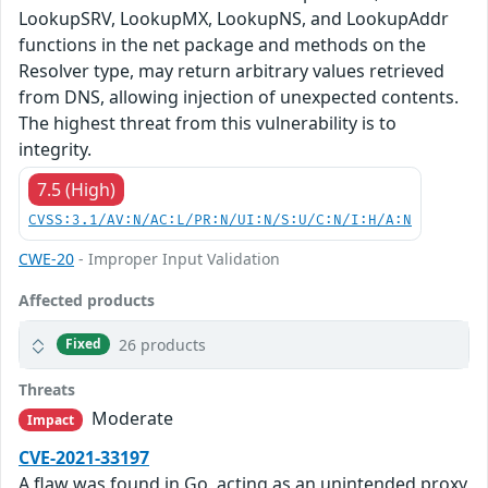
LookupSRV, LookupMX, LookupNS, and LookupAddr
functions in the net package and methods on the
Resolver type, may return arbitrary values retrieved
from DNS, allowing injection of unexpected contents.
The highest threat from this vulnerability is to
integrity.
7.5 (High)
CVSS:3.1/AV:N/AC:L/PR:N/UI:N/S:U/C:N/I:H/A:N
CWE-20
- Improper Input Validation
Affected products
26 products
Fixed
Threats
Moderate
Impact
CVE-2021-33197
A flaw was found in Go, acting as an unintended proxy