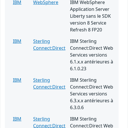
IBM
WebSphere
IBM WebSphere
Application Server
Liberty sans le SDK
version 8 Service
Refresh 8 FP20
IBM
Sterling
IBM Sterling
Connect:Direct
Connect:Direct Web
Services versions
6.1.x.x antérieures à
6.1.0.23
IBM
Sterling
IBM Sterling
Connect:Direct
Connect:Direct Web
Services versions
6.3.x.x antérieures à
6.3.0.6
IBM
Sterling
IBM Sterling
Connect:Direct
Connect:Direct Web