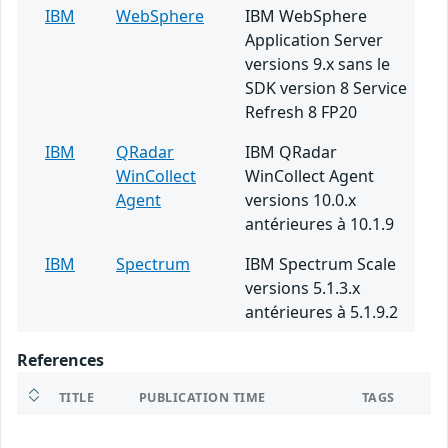
IBM
WebSphere
IBM WebSphere
Application Server
versions 9.x sans le
SDK version 8 Service
Refresh 8 FP20
IBM
QRadar
IBM QRadar
WinCollect
WinCollect Agent
Agent
versions 10.0.x
antérieures à 10.1.9
IBM
Spectrum
IBM Spectrum Scale
versions 5.1.3.x
antérieures à 5.1.9.2
References
TITLE
PUBLICATION TIME
TAGS