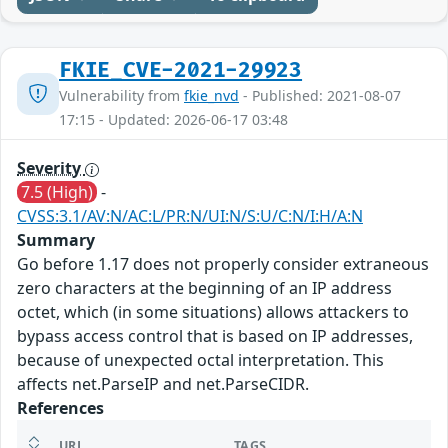
FKIE_CVE-2021-29923
Vulnerability from
fkie_nvd
- Published: 2021-08-07
17:15 - Updated: 2026-06-17 03:48
Severity
7.5 (High)
-
CVSS:3.1/AV:N/AC:L/PR:N/UI:N/S:U/C:N/I:H/A:N
Summary
Go before 1.17 does not properly consider extraneous
zero characters at the beginning of an IP address
octet, which (in some situations) allows attackers to
bypass access control that is based on IP addresses,
because of unexpected octal interpretation. This
affects net.ParseIP and net.ParseCIDR.
References
URL
TAGS