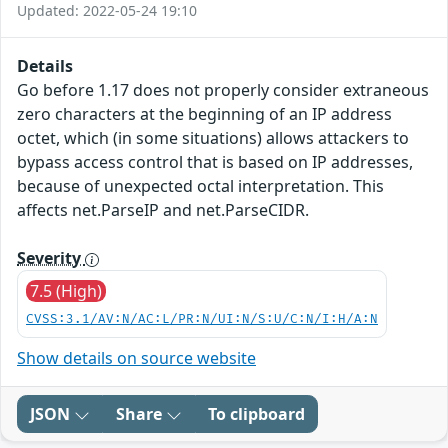
Updated: 2022-05-24 19:10
Details
Go before 1.17 does not properly consider extraneous
zero characters at the beginning of an IP address
octet, which (in some situations) allows attackers to
bypass access control that is based on IP addresses,
because of unexpected octal interpretation. This
affects net.ParseIP and net.ParseCIDR.
Severity
7.5 (High)
CVSS:3.1/AV:N/AC:L/PR:N/UI:N/S:U/C:N/I:H/A:N
Show details on source website
JSON
Share
To clipboard