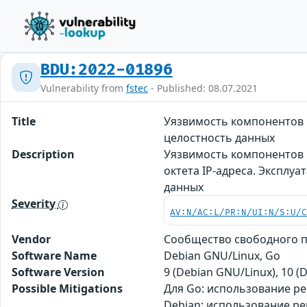
BDU:2022-01896
Vulnerability from
fstec
- Published: 08.07.2021
Title
Уязвимость компонентов 
целостность данных
Description
Уязвимость компонентов n
октета IP-адреса. Эксплу
данных
Severity
AV:N/AC:L/PR:N/UI:N/S:U/
Vendor
Сообщество свободного п
Software Name
Debian GNU/Linux, Go
Software Version
9 (Debian GNU/Linux), 10 (
Possible Mitigations
Для Go: использование рек
Debian: использование рек