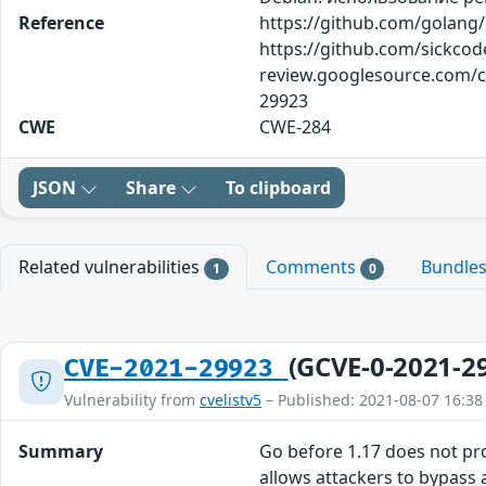
Reference
https://github.com/golang
https://github.com/sickcod
review.googlesource.com/c/
29923
CWE
CWE-284
JSON
Share
To clipboard
Related vulnerabilities
Comments
Bundle
1
0
(GCVE-0-2021-2
CVE-2021-29923
Vulnerability from
cvelistv5
– Published: 2021-08-07 16:38
Summary
Go before 1.17 does not pro
allows attackers to bypass 