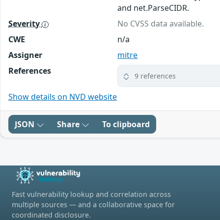
and net.ParseCIDR.
Severity
No CVSS data available.
CWE
n/a
Assigner
mitre
References
9 references
Show details on NVD website
JSON
Share
To clipboard
Fast vulnerability lookup and correlation across
multiple sources — and a collaborative space for
coordinated disclosure.