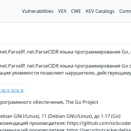
Vulnerabilities
VEX
CWE
KEV Catalogs
Comm
net.ParseIP, net.ParseCIDR языка программирования Go
et.ParseIP, net.ParseCIDR языка программирования Go 
атация уязвимости позволяет нарушителю, действующему
C:N/I:H/A:N
рограммного обеспечения, The Go Project
Debian GNU/Linux), 11 (Debian GNU/Linux), до 1.17 (Go)
омендаций производителя: https://github.com/sickcodes/
омендаций производителя: https://security-tracker.debia