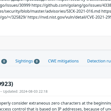
/go/issues/30999 https://github.com/golang/go/issues/433
es/security/blob/master/advisories/SICK-2021-016.md http
go/+/325829/ https://nvd.nist.gov/vuln/detail/CVE-2021-299
s
Sightings
CWE mitigations
Detection ru
0
0
9923)
 – Updated: 2024-08-03 22:18
perly consider extraneous zero characters at the beginning
access control that is based on IP addresses, because of une