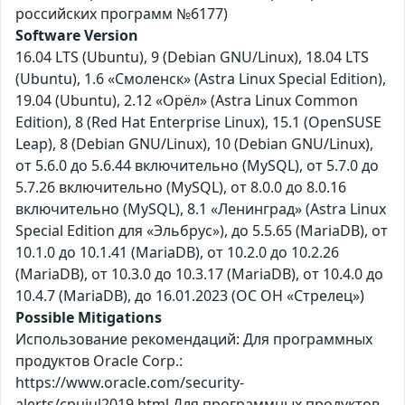
российских программ №6177)
Software Version
16.04 LTS (Ubuntu), 9 (Debian GNU/Linux), 18.04 LTS
(Ubuntu), 1.6 «Смоленск» (Astra Linux Special Edition),
19.04 (Ubuntu), 2.12 «Орёл» (Astra Linux Common
Edition), 8 (Red Hat Enterprise Linux), 15.1 (OpenSUSE
Leap), 8 (Debian GNU/Linux), 10 (Debian GNU/Linux),
от 5.6.0 до 5.6.44 включительно (MySQL), от 5.7.0 до
5.7.26 включительно (MySQL), от 8.0.0 до 8.0.16
включительно (MySQL), 8.1 «Ленинград» (Astra Linux
Special Edition для «Эльбрус»), до 5.5.65 (MariaDB), от
10.1.0 до 10.1.41 (MariaDB), от 10.2.0 до 10.2.26
(MariaDB), от 10.3.0 до 10.3.17 (MariaDB), от 10.4.0 до
10.4.7 (MariaDB), до 16.01.2023 (ОС ОН «Стрелец»)
Possible Mitigations
Использование рекомендаций: Для программных
продуктов Oracle Corp.:
https://www.oracle.com/security-
alerts/cpujul2019.html Для программных продуктов