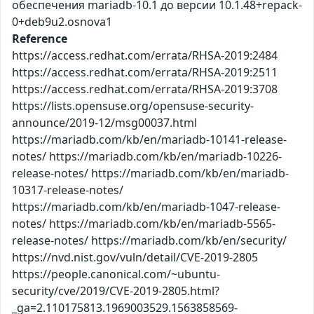
обеспечения mariadb-10.1 до версии 10.1.48+repack-
0+deb9u2.osnova1
Reference
https://access.redhat.com/errata/RHSA-2019:2484
https://access.redhat.com/errata/RHSA-2019:2511
https://access.redhat.com/errata/RHSA-2019:3708
https://lists.opensuse.org/opensuse-security-
announce/2019-12/msg00037.html
https://mariadb.com/kb/en/mariadb-10141-release-
notes/ https://mariadb.com/kb/en/mariadb-10226-
release-notes/ https://mariadb.com/kb/en/mariadb-
10317-release-notes/
https://mariadb.com/kb/en/mariadb-1047-release-
notes/ https://mariadb.com/kb/en/mariadb-5565-
release-notes/ https://mariadb.com/kb/en/security/
https://nvd.nist.gov/vuln/detail/CVE-2019-2805
https://people.canonical.com/~ubuntu-
security/cve/2019/CVE-2019-2805.html?
_ga=2.110175813.1969003529.1563858569-