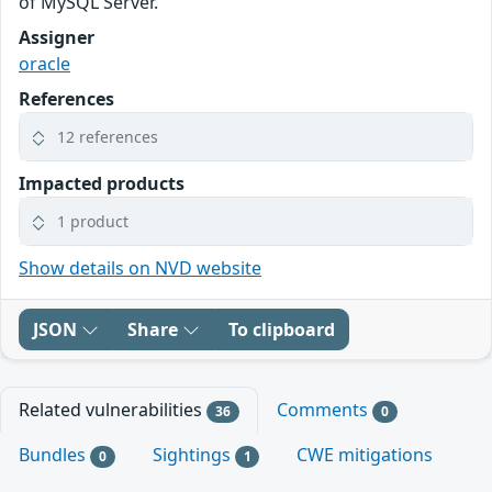
of MySQL Server.
Assigner
oracle
References
12 references
Impacted products
1 product
Show details on NVD website
JSON
Share
To clipboard
Related vulnerabilities
Comments
36
0
Bundles
Sightings
CWE mitigations
0
1