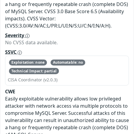
a hang or frequently repeatable crash (complete DOS)
of MySQL Server. CVSS 3.0 Base Score 6.5 (Availability
impacts). CVSS Vector:
(CVSS:3.0/AV:N/AC:L/PR:L/UI:N/S:U/C:N/I:N/A:H).
Severity
No CVSS data available.
SSVC
Exploitation: none
Automatable: no
Technical Impact: partial
CISA Coordinator (v2.0.3)
CWE
Easily exploitable vulnerability allows low privileged
attacker with network access via multiple protocols to
compromise MySQL Server. Successful attacks of this
vulnerability can result in unauthorized ability to cause
a hang or frequently repeatable crash (complete DOS)