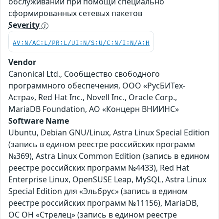
обслуживании при помощи специально
сформированных сетевых пакетов
Severity
AV:N/AC:L/PR:L/UI:N/S:U/C:N/I:N/A:H
Vendor
Canonical Ltd., Сообщество свободного
программного обеспечения, ООО «РусБИТех-
Астра», Red Hat Inc., Novell Inc., Oracle Corp.,
MariaDB Foundation, АО «Концерн ВНИИНС»
Software Name
Ubuntu, Debian GNU/Linux, Astra Linux Special Edition
(запись в едином реестре российских программ
№369), Astra Linux Common Edition (запись в едином
реестре российских программ №4433), Red Hat
Enterprise Linux, OpenSUSE Leap, MySQL, Astra Linux
Special Edition для «Эльбрус» (запись в едином
реестре российских программ №11156), MariaDB,
ОС ОН «Стрелец» (запись в едином реестре