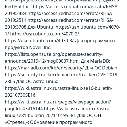
Red Hat Inc.: https://access.redhat.com/errata/RHSA-
2019:2484 https://access.redhat.com/errata/RHSA-
2019:2511 https://access.redhat.com/errata/RHSA-
2019:3708 Для Ubuntu: https://usn.ubuntu.com/4070-
1/ https://usn.ubuntu.com/4070-2/
https://usn.ubuntu.com/4070-3/ Для программных
продуктов Novell Inc.:
https://lists.opensuse.org/opensuse-security-
announce/2019-12/msg00037.html Для MariaDB:
https://mariadb.com/kb/en/security/ Для ОС Debian:
https://security-tracker.debian.org/tracker/CVE-2019-
2805 Для ОС Astra Linux:
https://wiki.astralinux.ru/astra-linux-se16-bulletin-
20210730SE16
https://wiki.astralinux.ru/pages/viewpage.action?
pageId=47416144 https://wiki.astralinux.ru/astra-
linux-se81-bulletin-20211019SE81 Для ОС ОН
«Стрелец»: Обновление программного