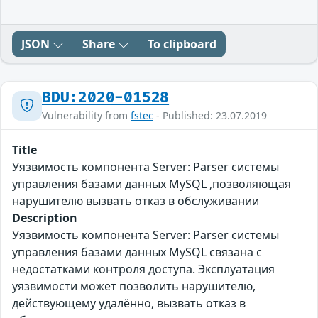
JSON
Share
To clipboard
BDU:2020-01528
Vulnerability from
fstec
- Published: 23.07.2019
Title
Уязвимость компонента Server: Parser системы
управления базами данных MySQL ,позволяющая
нарушителю вызвать отказ в обслуживании
Description
Уязвимость компонента Server: Parser системы
управления базами данных MySQL связана с
недостатками контроля доступа. Эксплуатация
уязвимости может позволить нарушителю,
действующему удалённо, вызвать отказ в