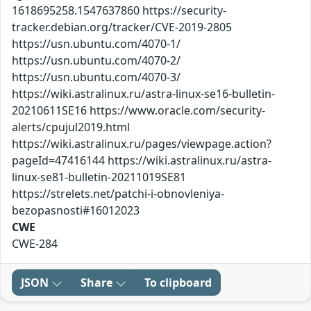
1618695258.1547637860 https://security-
tracker.debian.org/tracker/CVE-2019-2805
https://usn.ubuntu.com/4070-1/
https://usn.ubuntu.com/4070-2/
https://usn.ubuntu.com/4070-3/
https://wiki.astralinux.ru/astra-linux-se16-bulletin-
20210611SE16 https://www.oracle.com/security-
alerts/cpujul2019.html
https://wiki.astralinux.ru/pages/viewpage.action?
pageId=47416144 https://wiki.astralinux.ru/astra-
linux-se81-bulletin-20211019SE81
https://strelets.net/patchi-i-obnovleniya-
bezopasnosti#16012023
CWE
CWE-284
JSON
Share
To clipboard