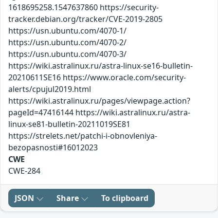
1618695258.1547637860 https://security-
tracker.debian.org/tracker/CVE-2019-2805
https://usn.ubuntu.com/4070-1/
https://usn.ubuntu.com/4070-2/
https://usn.ubuntu.com/4070-3/
https://wiki.astralinux.ru/astra-linux-se16-bulletin-
20210611SE16 https://www.oracle.com/security-
alerts/cpujul2019.html
https://wiki.astralinux.ru/pages/viewpage.action?
pageId=47416144 https://wiki.astralinux.ru/astra-
linux-se81-bulletin-20211019SE81
https://strelets.net/patchi-i-obnovleniya-
bezopasnosti#16012023
CWE
CWE-284
JSON
Share
To clipboard