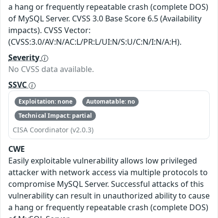
a hang or frequently repeatable crash (complete DOS)
of MySQL Server. CVSS 3.0 Base Score 6.5 (Availability
impacts). CVSS Vector:
(CVSS:3.0/AV:N/AC:L/PR:L/UI:N/S:U/C:N/I:N/A:H).
Severity
No CVSS data available.
SSVC
Exploitation: none
Automatable: no
Technical Impact: partial
CISA Coordinator (v2.0.3)
CWE
Easily exploitable vulnerability allows low privileged
attacker with network access via multiple protocols to
compromise MySQL Server. Successful attacks of this
vulnerability can result in unauthorized ability to cause
a hang or frequently repeatable crash (complete DOS)