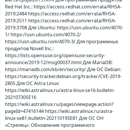
Red Hat Inc.: https://access.redhat.com/errata/RHSA-
2019:2484 https://access.redhat.com/errata/RHSA-
2019:2511 https://access.redhat.com/errata/RHSA-
2019:3708 Для Ubuntu: https://usn.ubuntu.com/4070-
1/ https://usn.ubuntu.com/4070-2/
https://usn.ubuntu.com/4070-3/ Для программных
продуктов Novell Inc.:
https://lists.opensuse.org/opensuse-security-
announce/2019-12/msg00037.html Для MariaDB:
https://mariadb.com/kb/en/security/ Для ОС Debian:
https://security-tracker.debian.org/tracker/CVE-2019-
2805 Для ОС Astra Linux:
https://wiki.astralinux.ru/astra-linux-se16-bulletin-
20210730SE16
https://wiki.astralinux.ru/pages/viewpage.action?
pageId=47416144 https://wiki.astralinux.ru/astra-
linux-se81-bulletin-20211019SE81 Для ОС ОН
«Стрелец»: Обновление программного