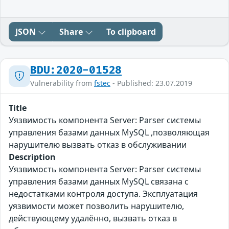
JSON
Share
To clipboard
BDU:2020-01528
Vulnerability from
fstec
- Published: 23.07.2019
Title
Уязвимость компонента Server: Parser системы
управления базами данных MySQL ,позволяющая
нарушителю вызвать отказ в обслуживании
Description
Уязвимость компонента Server: Parser системы
управления базами данных MySQL связана с
недостатками контроля доступа. Эксплуатация
уязвимости может позволить нарушителю,
действующему удалённо, вызвать отказ в