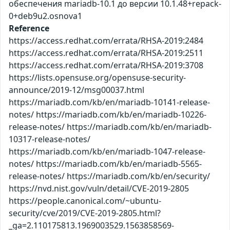
обеспечения mariadb-10.1 до версии 10.1.48+repack-
0+deb9u2.osnova1
Reference
https://access.redhat.com/errata/RHSA-2019:2484
https://access.redhat.com/errata/RHSA-2019:2511
https://access.redhat.com/errata/RHSA-2019:3708
https://lists.opensuse.org/opensuse-security-
announce/2019-12/msg00037.html
https://mariadb.com/kb/en/mariadb-10141-release-
notes/ https://mariadb.com/kb/en/mariadb-10226-
release-notes/ https://mariadb.com/kb/en/mariadb-
10317-release-notes/
https://mariadb.com/kb/en/mariadb-1047-release-
notes/ https://mariadb.com/kb/en/mariadb-5565-
release-notes/ https://mariadb.com/kb/en/security/
https://nvd.nist.gov/vuln/detail/CVE-2019-2805
https://people.canonical.com/~ubuntu-
security/cve/2019/CVE-2019-2805.html?
_ga=2.110175813.1969003529.1563858569-