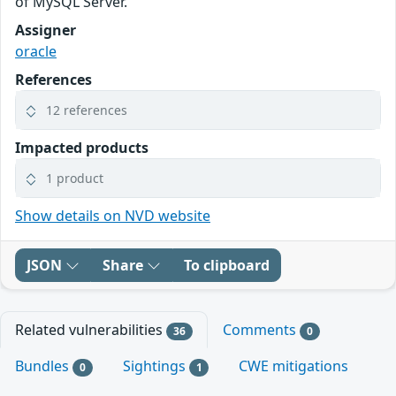
of MySQL Server.
Assigner
oracle
References
12 references
Impacted products
1 product
Show details on NVD website
JSON
Share
To clipboard
Related vulnerabilities
Comments
36
0
Bundles
Sightings
CWE mitigations
0
1