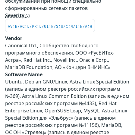
обслуживании при помощи специально
сформированных сетевых пакетов
Severity
AV:N/AC:L/PR:L/UI:N/S:U/C:N/I:N/A:H
Vendor
Canonical Ltd., Сообщество свободного
программного обеспечения, ООО «РусБИТех-
Астра», Red Hat Inc., Novell Inc., Oracle Corp.,
MariaDB Foundation, АО «Концерн ВНИИНС»
Software Name
Ubuntu, Debian GNU/Linux, Astra Linux Special Edition
(запись в едином реестре российских программ
№369), Astra Linux Common Edition (запись в едином
реестре российских программ №4433), Red Hat
Enterprise Linux, OpenSUSE Leap, MySQL, Astra Linux
Special Edition для «Эльбрус» (запись в едином
реестре российских программ №11156), MariaDB,
ОС ОН «Стрелец» (запись в едином реестре