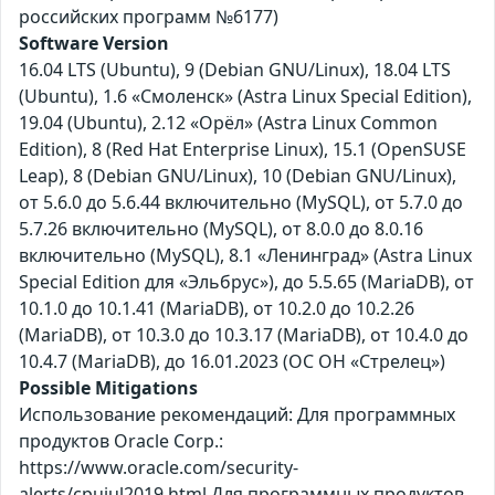
российских программ №6177)
Software Version
16.04 LTS (Ubuntu), 9 (Debian GNU/Linux), 18.04 LTS
(Ubuntu), 1.6 «Смоленск» (Astra Linux Special Edition),
19.04 (Ubuntu), 2.12 «Орёл» (Astra Linux Common
Edition), 8 (Red Hat Enterprise Linux), 15.1 (OpenSUSE
Leap), 8 (Debian GNU/Linux), 10 (Debian GNU/Linux),
от 5.6.0 до 5.6.44 включительно (MySQL), от 5.7.0 до
5.7.26 включительно (MySQL), от 8.0.0 до 8.0.16
включительно (MySQL), 8.1 «Ленинград» (Astra Linux
Special Edition для «Эльбрус»), до 5.5.65 (MariaDB), от
10.1.0 до 10.1.41 (MariaDB), от 10.2.0 до 10.2.26
(MariaDB), от 10.3.0 до 10.3.17 (MariaDB), от 10.4.0 до
10.4.7 (MariaDB), до 16.01.2023 (ОС ОН «Стрелец»)
Possible Mitigations
Использование рекомендаций: Для программных
продуктов Oracle Corp.:
https://www.oracle.com/security-
alerts/cpujul2019.html Для программных продуктов