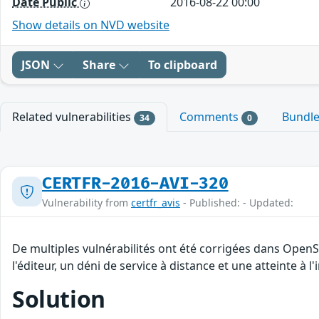
Date Public
2016-08-22 00:00
Show details on NVD website
JSON
Share
To clipboard
Related vulnerabilities
Comments
Bundl
34
0
CERTFR-2016-AVI-320
Vulnerability from
certfr_avis
- Published: - Updated:
De multiples vulnérabilités ont été corrigées dans Open
l'éditeur, un déni de service à distance et une atteinte à l
Solution