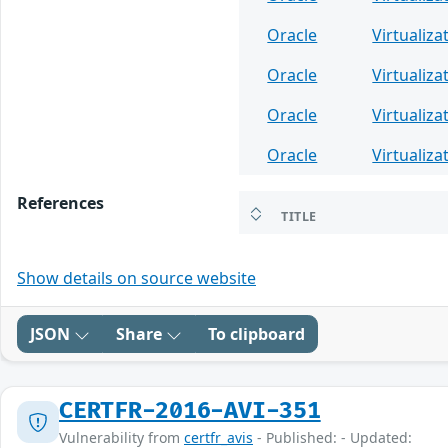
Oracle
Virtualiza
Oracle
Virtualiza
Oracle
Virtualiza
Oracle
Virtualiza
References
TITLE
Show details on source website
JSON
Share
To clipboard
CERTFR-2016-AVI-351
Vulnerability from
certfr_avis
- Published: - Updated: