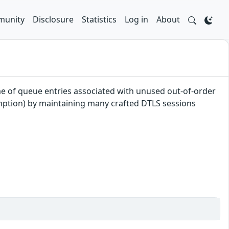
unity
Disclosure
Statistics
Log in
About
me of queue entries associated with unused out-of-order
mption) by maintaining many crafted DTLS sessions