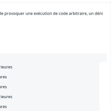
 de provoquer une exécution de code arbitraire, un déni
rieures
ures
ures
rieures
ures