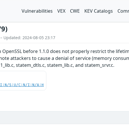
Vulnerabilities
VEX
CWE
KEV Catalogs
Comm
79)
 – Updated: 2024-08-05 23:17
OpenSSL before 1.1.0 does not properly restrict the lifeti
ote attackers to cause a denial of service (memory consu
1_lib.c, statem_dtls.c, statem_lib.c, and statem_srvr.c.
UI:N/S:U/C:N/I:N/A:H