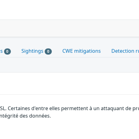
es
Sightings
CWE mitigations
Detection r
0
0
SSL. Certaines d'entre elles permettent à un attaquant de p
'intégrité des données.