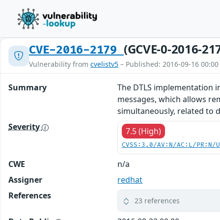
(GCVE-0-2016-21
CVE-2016-2179
Vulnerability from
cvelistv5
– Published: 2016-09-16 00:00
Summary
The DTLS implementation in 
messages, which allows rem
simultaneously, related to d
Severity
7.5 (High)
CVSS:3.0/AV:N/AC:L/PR:N/
CWE
n/a
Assigner
redhat
References
23 references