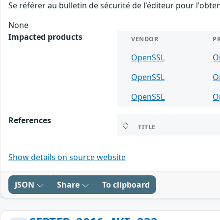
Se référer au bulletin de sécurité de l'éditeur pour l'obt
None
Impacted products
VENDOR
P
OpenSSL
O
OpenSSL
O
OpenSSL
O
References
TITLE
Show details on source website
JSON
Share
To clipboard