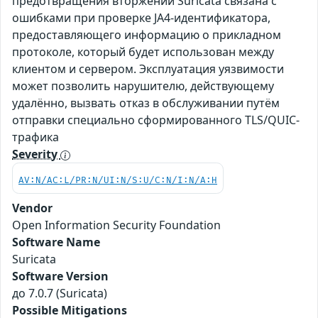
предотвращения вторжений Suricata связана с
ошибками при проверке JA4-идентификатора,
предоставляющего информацию о прикладном
протоколе, который будет использован между
клиентом и сервером. Эксплуатация уязвимости
может позволить нарушителю, действующему
удалённо, вызвать отказ в обслуживании путём
отправки специально сформированного TLS/QUIC-
трафика
Severity
AV:N/AC:L/PR:N/UI:N/S:U/C:N/I:N/A:H
Vendor
Open Information Security Foundation
Software Name
Suricata
Software Version
до 7.0.7 (Suricata)
Possible Mitigations