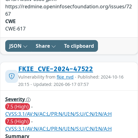
https://redmine.openinfosecfoundation.org/issues/72
67
CWE
CWE-617
JSON
Share
To clipboard
FKIE_CVE-2024-47522
Vulnerability from
fkie_nvd
- Published: 2024-10-16
20:15 - Updated: 2026-06-17 07:57
Severity
7.5 (High)
-
CVSS:3.1/AV:N/AC:L/PR:N/UI:N/S:U/C:N/I:N/A:H
7.5 (High)
-
CVSS:3.1/AV:N/AC:L/PR:N/UI:N/S:U/C:N/I:N/A:H
Summary