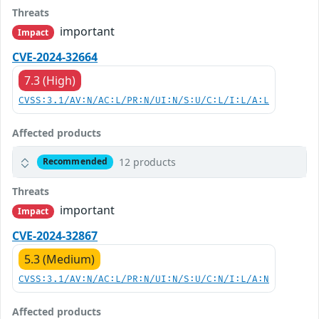
Threats
important
Impact
CVE-2024-32664
7.3 (High)
CVSS:3.1/AV:N/AC:L/PR:N/UI:N/S:U/C:L/I:L/A:L
Affected products
12 products
Recommended
Threats
important
Impact
CVE-2024-32867
5.3 (Medium)
CVSS:3.1/AV:N/AC:L/PR:N/UI:N/S:U/C:N/I:L/A:N
Affected products