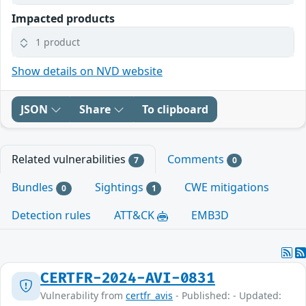
Impacted products
1 product
Show details on NVD website
JSON
Share
To clipboard
Related vulnerabilities
Comments
7
0
Bundles
Sightings
CWE mitigations
0
1
Detection rules
ATT&CK
EMB3D
CERTFR-2024-AVI-0831
Vulnerability from
certfr_avis
- Published: - Updated: