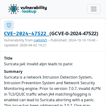
(GCVE-0-2024-47522)
CVE-2024-47522
Vulnerability from
cvelistv5
– Published: 2024-10-16 19:40 –
Updated: 2026-04-02 14:21
Title
Suricata ja4: invalid alpn leads to panic
Summary
Suricata is a network Intrusion Detection System,
Intrusion Prevention System and Network Security
Monitoring engine. Prior to version 7.0.7, invalid ALPN
in TLS/QUIC traffic when JA4 matching/logging is
enabled can lead to Suricata aborting with a panic.
This issue has been addressed in 7.0.7. One may