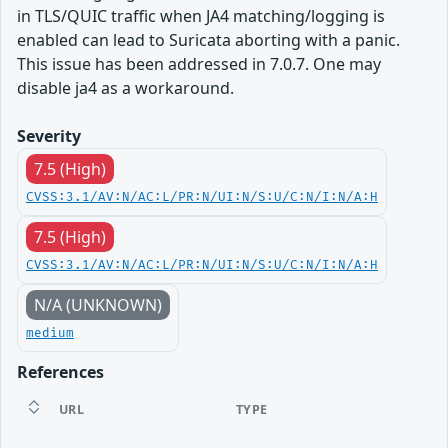
in TLS/QUIC traffic when JA4 matching/logging is
enabled can lead to Suricata aborting with a panic.
This issue has been addressed in 7.0.7. One may
disable ja4 as a workaround.
Severity
7.5 (High)
CVSS:3.1/AV:N/AC:L/PR:N/UI:N/S:U/C:N/I:N/A:H
7.5 (High)
CVSS:3.1/AV:N/AC:L/PR:N/UI:N/S:U/C:N/I:N/A:H
N/A (UNKNOWN)
medium
References
URL
TYPE