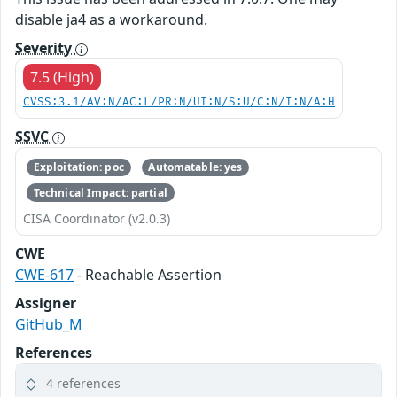
disable ja4 as a workaround.
Severity
7.5 (High)
CVSS:3.1/AV:N/AC:L/PR:N/UI:N/S:U/C:N/I:N/A:H
SSVC
Exploitation: poc
Automatable: yes
Technical Impact: partial
CISA Coordinator (v2.0.3)
CWE
CWE-617
- Reachable Assertion
Assigner
GitHub_M
References
4 references