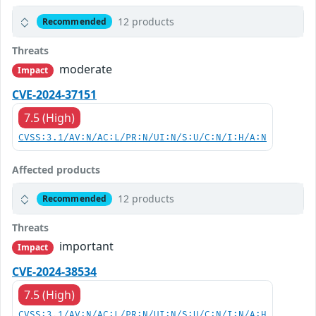
12 products
Recommended
Threats
moderate
Impact
CVE-2024-37151
7.5 (High)
CVSS:3.1/AV:N/AC:L/PR:N/UI:N/S:U/C:N/I:H/A:N
Affected products
12 products
Recommended
Threats
important
Impact
CVE-2024-38534
7.5 (High)
CVSS:3.1/AV:N/AC:L/PR:N/UI:N/S:U/C:N/I:N/A:H