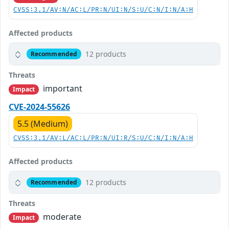
CVSS:3.1/AV:N/AC:L/PR:N/UI:N/S:U/C:N/I:N/A:H
Affected products
12 products
Recommended
Threats
important
Impact
CVE-2024-55626
5.5 (Medium)
CVSS:3.1/AV:L/AC:L/PR:N/UI:R/S:U/C:N/I:N/A:H
Affected products
12 products
Recommended
Threats
moderate
Impact