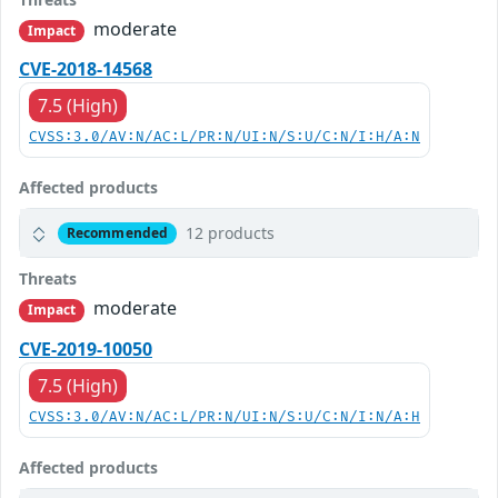
moderate
Impact
CVE-2018-14568
7.5 (High)
CVSS:3.0/AV:N/AC:L/PR:N/UI:N/S:U/C:N/I:H/A:N
Affected products
12 products
Recommended
Threats
moderate
Impact
CVE-2019-10050
7.5 (High)
CVSS:3.0/AV:N/AC:L/PR:N/UI:N/S:U/C:N/I:N/A:H
Affected products