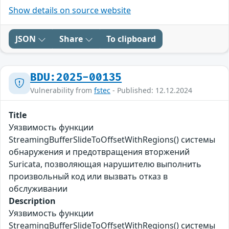
Show details on source website
JSON
Share
To clipboard
BDU:2025-00135
Vulnerability from
fstec
- Published: 12.12.2024
Title
Уязвимость функции
StreamingBufferSlideToOffsetWithRegions() системы
обнаружения и предотвращения вторжений
Suricata, позволяющая нарушителю выполнить
произвольный код или вызвать отказ в
обслуживании
Description
Уязвимость функции
StreamingBufferSlideToOffsetWithRegions() системы