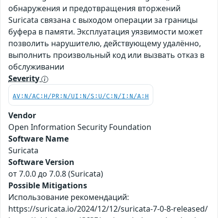
обнаружения и предотвращения вторжений
Suricata связана с выходом операции за границы
буфера в памяти. Эксплуатация уязвимости может
позволить нарушителю, действующему удалённо,
выполнить произвольный код или вызвать отказ в
обслуживании
Severity
AV:N/AC:H/PR:N/UI:N/S:U/C:N/I:N/A:H
Vendor
Open Information Security Foundation
Software Name
Suricata
Software Version
от 7.0.0 до 7.0.8 (Suricata)
Possible Mitigations
Использование рекомендаций:
https://suricata.io/2024/12/12/suricata-7-0-8-released/