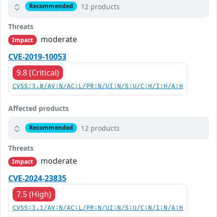
12 products
Recommended
Threats
moderate
Impact
CVE-2019-10053
9.8 (Critical)
CVSS:3.0/AV:N/AC:L/PR:N/UI:N/S:U/C:H/I:H/A:H
Affected products
12 products
Recommended
Threats
moderate
Impact
CVE-2024-23835
7.5 (High)
CVSS:3.1/AV:N/AC:L/PR:N/UI:N/S:U/C:N/I:N/A:H