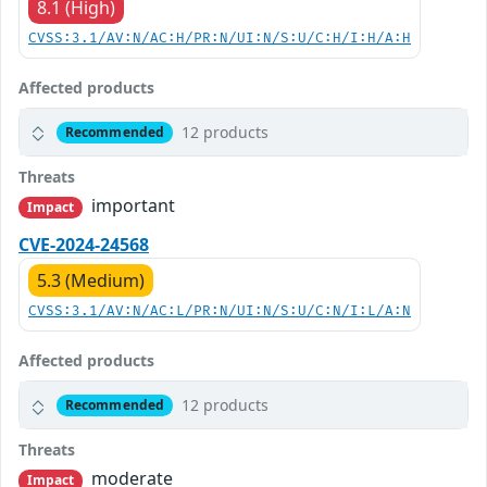
8.1 (High)
CVSS:3.1/AV:N/AC:H/PR:N/UI:N/S:U/C:H/I:H/A:H
Affected products
12 products
Recommended
Threats
important
Impact
CVE-2024-24568
5.3 (Medium)
CVSS:3.1/AV:N/AC:L/PR:N/UI:N/S:U/C:N/I:L/A:N
Affected products
12 products
Recommended
Threats
moderate
Impact