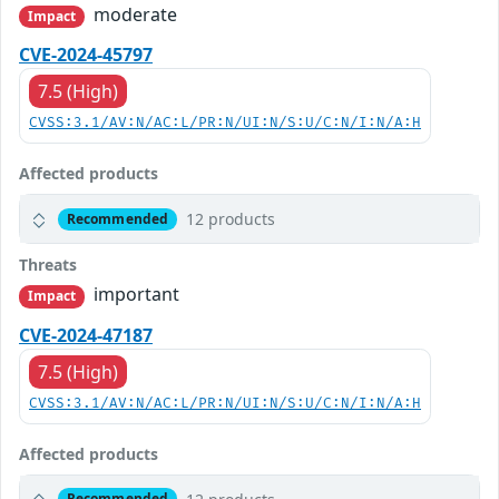
moderate
Impact
CVE-2024-45797
7.5 (High)
CVSS:3.1/AV:N/AC:L/PR:N/UI:N/S:U/C:N/I:N/A:H
Affected products
12 products
Recommended
Threats
important
Impact
CVE-2024-47187
7.5 (High)
CVSS:3.1/AV:N/AC:L/PR:N/UI:N/S:U/C:N/I:N/A:H
Affected products
Recommended