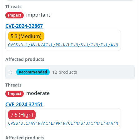
Threats
important
Impact
CVE-2024-32867
5.3 (Medium)
CVSS:3.1/AV:N/AC:L/PR:N/UI:N/S:U/C:N/I:L/A:N
Affected products
12 products
Recommended
Threats
moderate
Impact
CVE-2024-37151
7.5 (High)
CVSS:3.1/AV:N/AC:L/PR:N/UI:N/S:U/C:N/I:H/A:N
Affected products