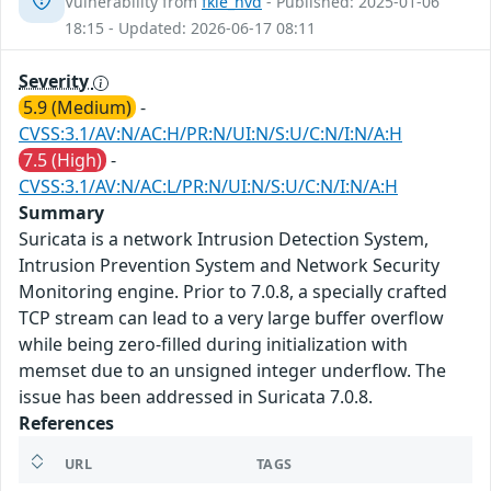
Vulnerability from
fkie_nvd
- Published: 2025-01-06
18:15 - Updated: 2026-06-17 08:11
Severity
5.9 (Medium)
-
CVSS:3.1/AV:N/AC:H/PR:N/UI:N/S:U/C:N/I:N/A:H
7.5 (High)
-
CVSS:3.1/AV:N/AC:L/PR:N/UI:N/S:U/C:N/I:N/A:H
Summary
Suricata is a network Intrusion Detection System,
Intrusion Prevention System and Network Security
Monitoring engine. Prior to 7.0.8, a specially crafted
TCP stream can lead to a very large buffer overflow
while being zero-filled during initialization with
memset due to an unsigned integer underflow. The
issue has been addressed in Suricata 7.0.8.
References
URL
TAGS