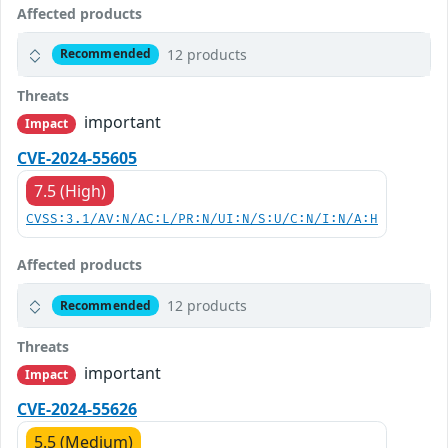
Affected products
12 products
Recommended
Threats
important
Impact
CVE-2024-55605
7.5 (High)
CVSS:3.1/AV:N/AC:L/PR:N/UI:N/S:U/C:N/I:N/A:H
Affected products
12 products
Recommended
Threats
important
Impact
CVE-2024-55626
5.5 (Medium)