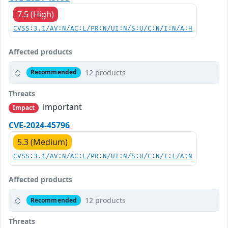
7.5 (High)
CVSS:3.1/AV:N/AC:L/PR:N/UI:N/S:U/C:N/I:N/A:H
Affected products
12 products
Recommended
Threats
important
Impact
CVE-2024-45796
5.3 (Medium)
CVSS:3.1/AV:N/AC:L/PR:N/UI:N/S:U/C:N/I:L/A:N
Affected products
12 products
Recommended
Threats