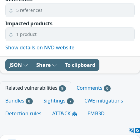
5 references
Impacted products
1 product
Show details on NVD website
JSON
Share
To clipboard
Related vulnerabilities
Comments
9
0
Bundles
Sightings
CWE mitigations
0
7
Detection rules
ATT&CK
EMB3D