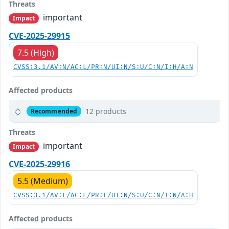
Threats
important
Impact
CVE-2025-29915
7.5 (High)
CVSS:3.1/AV:N/AC:L/PR:N/UI:N/S:U/C:N/I:H/A:N
Affected products
12 products
Recommended
Threats
important
Impact
CVE-2025-29916
5.5 (Medium)
CVSS:3.1/AV:L/AC:L/PR:L/UI:N/S:U/C:N/I:N/A:H
Affected products