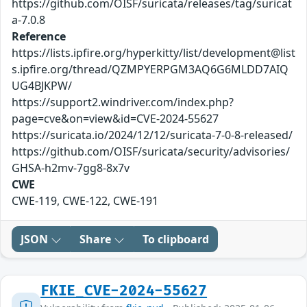
https://github.com/OISF/suricata/releases/tag/suricat
a-7.0.8
Reference
https://lists.ipfire.org/hyperkitty/list/development@list
s.ipfire.org/thread/QZMPYERPGM3AQ6G6MLDD7AIQ
UG4BJKPW/
https://support2.windriver.com/index.php?
page=cve&on=view&id=CVE-2024-55627
https://suricata.io/2024/12/12/suricata-7-0-8-released/
https://github.com/OISF/suricata/security/advisories/
GHSA-h2mv-7gg8-8x7v
CWE
CWE-119, CWE-122, CWE-191
JSON
Share
To clipboard
FKIE_CVE-2024-55627