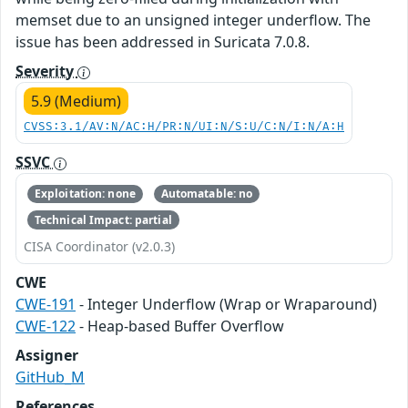
memset due to an unsigned integer underflow. The
issue has been addressed in Suricata 7.0.8.
Severity
5.9 (Medium)
CVSS:3.1/AV:N/AC:H/PR:N/UI:N/S:U/C:N/I:N/A:H
SSVC
Exploitation: none
Automatable: no
Technical Impact: partial
CISA Coordinator (v2.0.3)
CWE
CWE-191
- Integer Underflow (Wrap or Wraparound)
CWE-122
- Heap-based Buffer Overflow
Assigner
GitHub_M
References