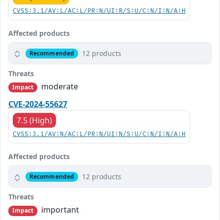
CVSS:3.1/AV:L/AC:L/PR:N/UI:R/S:U/C:N/I:N/A:H
Affected products
12 products
Recommended
Threats
moderate
Impact
CVE-2024-55627
7.5 (High)
CVSS:3.1/AV:N/AC:L/PR:N/UI:N/S:U/C:N/I:N/A:H
Affected products
12 products
Recommended
Threats
important
Impact