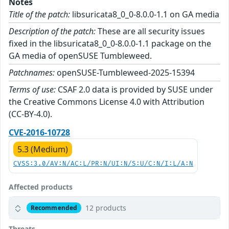
Notes
Title of the patch:
libsuricata8_0_0-8.0.0-1.1 on GA media
Description of the patch:
These are all security issues
fixed in the libsuricata8_0_0-8.0.0-1.1 package on the
GA media of openSUSE Tumbleweed.
Patchnames:
openSUSE-Tumbleweed-2025-15394
Terms of use:
CSAF 2.0 data is provided by SUSE under
the Creative Commons License 4.0 with Attribution
(CC-BY-4.0).
CVE-2016-10728
5.3 (Medium)
CVSS:3.0/AV:N/AC:L/PR:N/UI:N/S:U/C:N/I:L/A:N
Affected products
12 products
Recommended
Threats