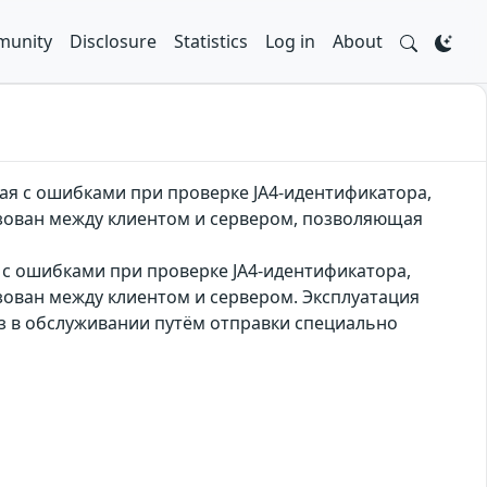
unity
Disclosure
Statistics
Log in
About
ая с ошибками при проверке JA4-идентификатора,
зован между клиентом и сервером, позволяющая
 с ошибками при проверке JA4-идентификатора,
ован между клиентом и сервером. Эксплуатация
з в обслуживании путём отправки специально