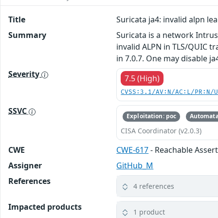
Title
Suricata ja4: invalid alpn le
Summary
Suricata is a network Intru
invalid ALPN in TLS/QUIC tr
in 7.0.7. One may disable j
Severity
7.5 (High)
CVSS:3.1/AV:N/AC:L/PR:N/
SSVC
Exploitation: poc
Automata
CISA Coordinator (v2.0.3)
CWE
CWE-617
- Reachable Asser
Assigner
GitHub_M
References
4 references
Impacted products
1 product