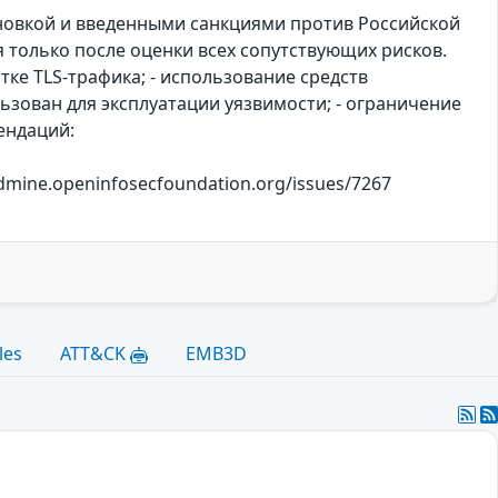
ановкой и введенными санкциями против Российской
только после оценки всех сопутствующих рисков.
ке TLS-трафика; - использование средств
зован для эксплуатации уязвимости; - ограничение
ендаций:
edmine.openinfosecfoundation.org/issues/7267
les
ATT&CK
EMB3D