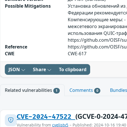
Possible Mitigations
Установка обновлений из
Федерации рекомендуется
Компенсирующие меры: - о
межсетевого экранирован
использования QUIC-траф
https://github.com/OISF/su
Reference
https://github.com/OISF/su
CWE
CWE-617
JSON
Share
To clipboard
Related vulnerabilities
Comments
Bundle
1
0
(GCVE-0-2024-4
CVE-2024-47522
Vulnerability from
cvelistv5
– Published: 2024-10-16 19:40