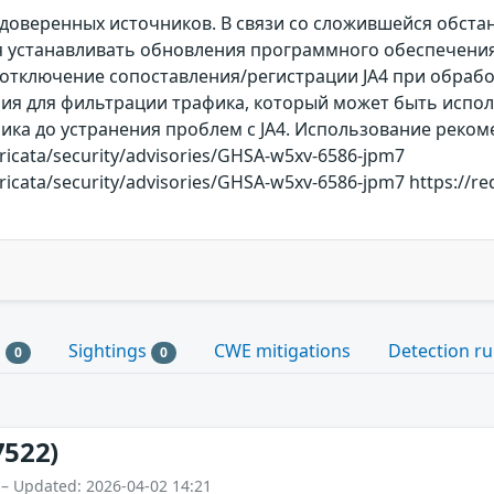
 доверенных источников. В связи со сложившейся обст
 устанавливать обновления программного обеспечения 
тключение сопоставления/регистрации JA4 при обработ
ия для фильтрации трафика, который может быть исполь
ика до устранения проблем с JA4. Использование реком
ricata/security/advisories/GHSA-w5xv-6586-jpm7
ricata/security/advisories/GHSA-w5xv-6586-jpm7 https://r
s
Sightings
CWE mitigations
Detection ru
0
0
7522)
 – Updated: 2026-04-02 14:21