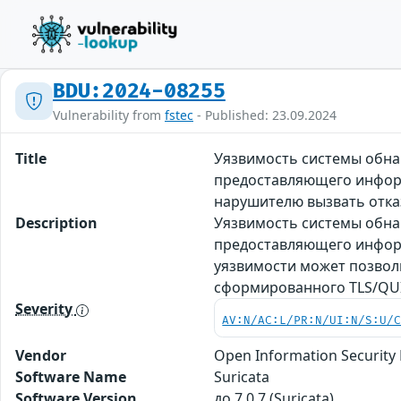
BDU:2024-08255
Vulnerability from
fstec
- Published: 23.09.2024
Title
Уязвимость системы обна
предоставляющего информ
нарушителю вызвать отка
Description
Уязвимость системы обна
предоставляющего информ
уязвимости может позвол
сформированного TLS/QU
Severity
AV:N/AC:L/PR:N/UI:N/S:U/
Vendor
Open Information Security
Software Name
Suricata
Software Version
до 7.0.7 (Suricata)