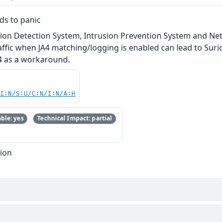
ads to panic
sion Detection System, Intrusion Prevention System and Net
affic when JA4 matching/logging is enabled can lead to Suri
a4 as a workaround.
UI:N/S:U/C:N/I:N/A:H
ble: yes
Technical Impact: partial
tion