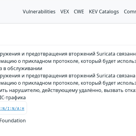
Vulnerabilities
VEX
CWE
KEV Catalogs
Comm
ружения и предотвращения вторжений Suricata связанн
ацию о прикладном протоколе, который будет исполь
з в обслуживании
ружения и предотвращения вторжений Suricata связана
ацию о прикладном протоколе, который будет использ
ить нарушителю, действующему удалённо, вызвать отка
IC-трафика
C:N/I:N/A:H
 Foundation