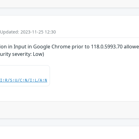
 Updated: 2023-11-25 12:30
n in Input in Google Chrome prior to 118.0.5993.70 allowed
ity severity: Low)
UI:R/S:U/C:N/I:L/A:N