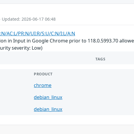
- Updated: 2026-06-17 06:48
:N/AC:L/PR:N/UI:R/S:U/C:N/I:L/A:N
n in Input in Google Chrome prior to 118.0.5993.70 allowed
ity severity: Low)
TAGS
PRODUCT
chrome
debian_linux
debian_linux