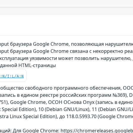
nput браузера Google Chrome, позволяющая нарушител
nput браузера Google Chrome связана с некорректно ре
Эксплуатация уязвимости может позволить нарушителю, 
данной HTML-страницы
C:N/I:L/A:N
ообщество свободного программного обеспечения, ООО 
on (запись в едином реестре российских программ №369), 
51), Google Chrome, ОСОН ОСнова Оnyx (запись в един
 Special Edition), 10 (Debian GNU/Linux), 11 (Debian GNU/Li
 (Astra Linux Special Edition), до 118.0.5993.70 (Google C
ий: Для Google Chrome: https://chromereleases.googlebl