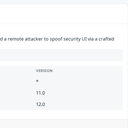
 a remote attacker to spoof security UI via a crafted
VERSION
*
11.0
12.0