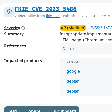
FKIE_CVE-2023-5486
Vulnerability from
fkie_nvd
- Published: 2023-10-11 23:15 
Severity
4.3 (Medium)
-
CVSS:3.1/AV
Summary
Inappropriate implementatio
HTML page. (Chromium secur
References
URL
Impacted products
VENDOR
google
debian
debian
JSON
Share
To clipboard