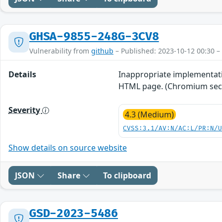
GHSA-9855-248G-3CV8
Vulnerability from
github
– Published: 2023-10-12 00:30 –
Details
Inappropriate implementatio
HTML page. (Chromium secur
Severity
4.3 (Medium)
CVSS:3.1/AV:N/AC:L/PR:N/
Show details on source website
JSON
Share
To clipboard
GSD-2023-5486