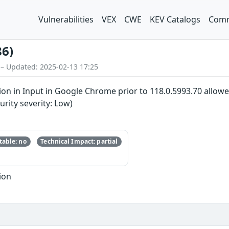
Vulnerabilities
VEX
CWE
KEV Catalogs
Comm
86)
 – Updated: 2025-02-13 17:25
n in Input in Google Chrome prior to 118.0.5993.70 allowed
ity severity: Low)
able: no
Technical Impact: partial
ion