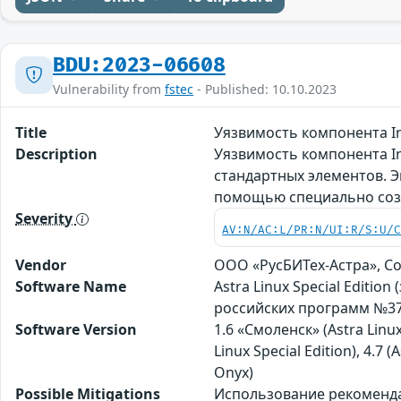
BDU:2023-06608
Vulnerability from
fstec
- Published: 10.10.2023
Title
Уязвимость компонента I
Description
Уязвимость компонента I
стандартных элементов. 
помощью специально соз
Severity
AV:N/AC:L/PR:N/UI:R/S:U/
Vendor
ООО «РусБИТех-Астра», С
Software Name
Astra Linux Special Editi
российских программ №37
Software Version
1.6 «Смоленск» (Astra Linux
Linux Special Edition), 4.7
Оnyx)
Possible Mitigations
Использование рекомендац