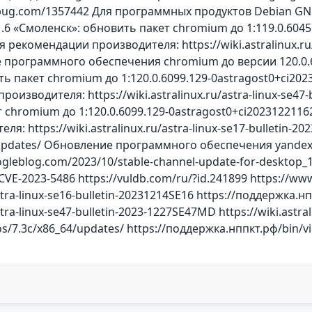
rbug.com/1357442 Для программных продуктов Debian GNU/Li
 1.6 «Смоленск»: обновить пакет chromium до 1:119.0.604
 рекомендации производителя: https://wiki.astralinux.ru
программного обеспечения chromium до версии 120.0.60
овить пакет chromium до 1:120.0.6099.129-0astragost0+ci2
изводителя: https://wiki.astralinux.ru/astra-linux-se47-
ет chromium до 1:120.0.6099.129-0astragost0+ci202312211
: https://wiki.astralinux.ru/astra-linux-se17-bulletin-2
/updates/ Обновление программного обеспечения yandex-b
gleblog.com/2023/10/stable-channel-update-for-desktop_10
/CVE-2023-5486 https://vuldb.com/ru/?id.241899 https://w
/astra-linux-se16-bulletin-20231214SE16 https://поддержк
astra-linux-se47-bulletin-2023-1227SE47MD https://wiki.astr
edos/7.3c/x86_64/updates/ https://поддержка.нппкт.рф/bi