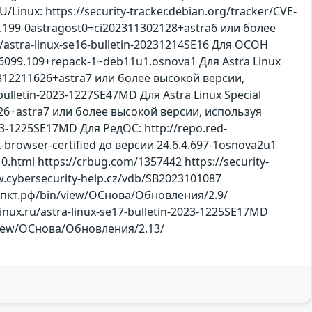
nux: https://security-tracker.debian.org/tracker/CVE-
5.199-0astragost0+ci202311302128+astra6 или более
/astra-linux-se16-bulletin-20231214SE16 Для ОСОН
99.109+repack-1~deb11u1.osnova1 Для Astra Linux
02312211626+astra7 или более высокой версии,
bulletin-2023-1227SE47MD Для Astra Linux Special
626+astra7 или более высокой версии, используя
023-1225SE17MD Для РедОС: http://repo.red-
rowser-certified до версии 24.6.4.697-1osnova2u1
.html https://crbug.com/1357442 https://security-
ww.cybersecurity-help.cz/vdb/SB2023101087
а.нппкт.рф/bin/view/ОСнова/Обновления/2.9/
alinux.ru/astra-linux-se17-bulletin-2023-1225SE17MD
n/view/ОСнова/Обновления/2.13/