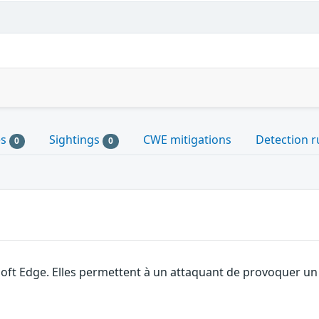
es
Sightings
CWE mitigations
Detection r
0
0
soft Edge. Elles permettent à un attaquant de provoquer un 