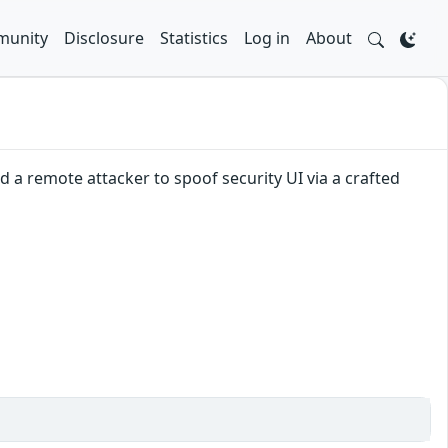
unity
Disclosure
Statistics
Log in
About
 a remote attacker to spoof security UI via a crafted