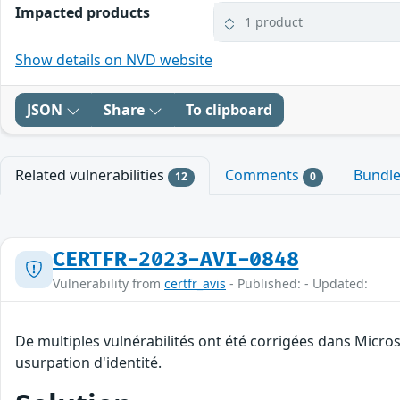
Impacted products
1 product
Show details on NVD website
JSON
Share
To clipboard
Related vulnerabilities
Comments
Bundl
12
0
CERTFR-2023-AVI-0848
Vulnerability from
certfr_avis
- Published: - Updated:
De multiples vulnérabilités ont été corrigées dans Micro
usurpation d'identité.