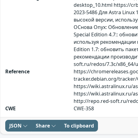
desktop_10.html https://c
2023-5486 Для Astra Linux
высокой версии, используя
ОСнова Оnyx: Обновление 
Special Edition 4.7:: обн
используя рекомендации про
Edition 1.7: обновить пак
рекомендации производителя
soft.ru/redos/7.3c/x86_64
Reference
https://chromereleases.goo
tracker.debian.org/tracker
https://wiki.astralinux.ru
https://wiki.astralinux.ru/
http://repo.red-soft.ru/r
CWE
CWE-358
JSON
Share
To clipboard