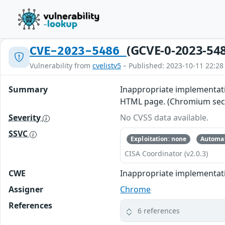
(GCVE-0-2023-54
CVE-2023-5486
Vulnerability from
cvelistv5
– Published: 2023-10-11 22:28
Summary
Inappropriate implementatio
HTML page. (Chromium secur
Severity
No CVSS data available.
SSVC
Exploitation: none
Automat
CISA Coordinator (v2.0.3)
CWE
Inappropriate implementat
Assigner
Chrome
References
6 references