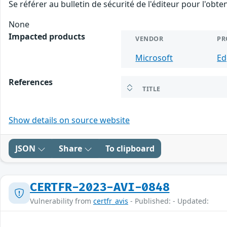
Se référer au bulletin de sécurité de l'éditeur pour l'obt
None
Impacted products
VENDOR
PR
Microsoft
Ed
References
TITLE
Show details on source website
JSON
Share
To clipboard
CERTFR-2023-AVI-0848
Vulnerability from
certfr_avis
- Published: - Updated: