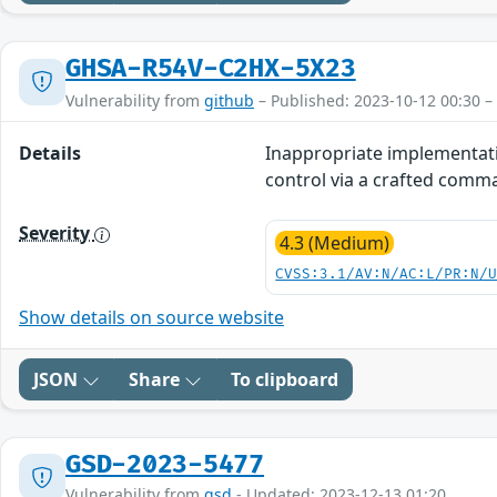
GHSA-R54V-C2HX-5X23
Vulnerability from
github
– Published: 2023-10-12 00:30 –
Details
Inappropriate implementatio
control via a crafted comm
Severity
4.3 (Medium)
CVSS:3.1/AV:N/AC:L/PR:N/
Show details on source website
JSON
Share
To clipboard
GSD-2023-5477
Vulnerability from
gsd
- Updated: 2023-12-13 01:20