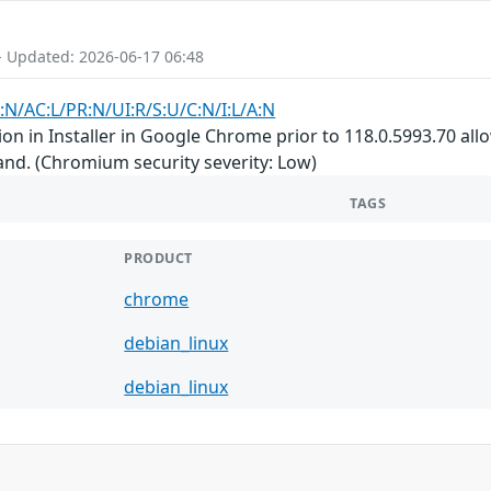
- Updated: 2026-06-17 06:48
:N/AC:L/PR:N/UI:R/S:U/C:N/I:L/A:N
n in Installer in Google Chrome prior to 118.0.5993.70 allo
and. (Chromium security severity: Low)
TAGS
PRODUCT
chrome
debian_linux
debian_linux