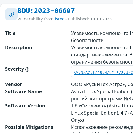
BDU:2023-06607
Vulnerability from
fstec
- Published: 10.10.2023
Title
Уязвимость компонента I
безопасности
Description
Уязвимость компонента In
стандартных элементов. 
ограничения безопаснос
Severity
AV:N/AC:L/PR:N/UI:R/S:U/
Vendor
ООО «РусБИТех-Астра», С
Software Name
Astra Linux Special Editi
российских программ №37
Software Version
1.6 «Смоленск» (Astra Linux
Linux Special Edition), 4.7
Оnyx)
Possible Mitigations
Использование рекомендац