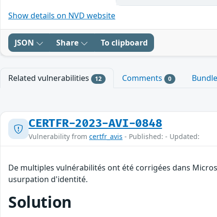
Show details on NVD website
JSON
Share
To clipboard
Related vulnerabilities
Comments
Bundl
12
0
CERTFR-2023-AVI-0848
Vulnerability from
certfr_avis
- Published: - Updated:
De multiples vulnérabilités ont été corrigées dans Micro
usurpation d'identité.
Solution