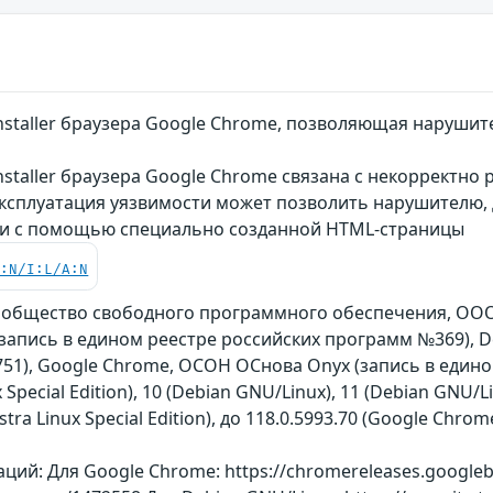
nstaller браузера Google Chrome, позволяющая наруш
staller браузера Google Chrome связана с некорректно
Эксплуатация уязвимости может позволить нарушителю
ти с помощью специально созданной HTML-страницы
C:N/I:L/A:N
ообщество свободного программного обеспечения, ООО 
on (запись в едином реестре российских программ №369), 
51), Google Chrome, ОСОН ОСнова Оnyx (запись в един
 Special Edition), 10 (Debian GNU/Linux), 11 (Debian GNU/Li
 (Astra Linux Special Edition), до 118.0.5993.70 (Google C
ий: Для Google Chrome: https://chromereleases.googlebl