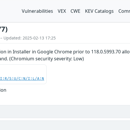
Vulnerabilities
VEX
CWE
KEV Catalogs
Comm
77)
 – Updated: 2025-02-13 17:25
n in Installer in Google Chrome prior to 118.0.5993.70 allo
and. (Chromium security severity: Low)
UI:R/S:U/C:N/I:L/A:N
ion