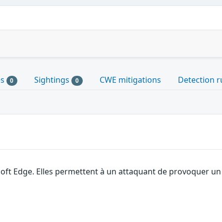
es
Sightings
CWE mitigations
Detection r
0
0
soft Edge. Elles permettent à un attaquant de provoquer un 