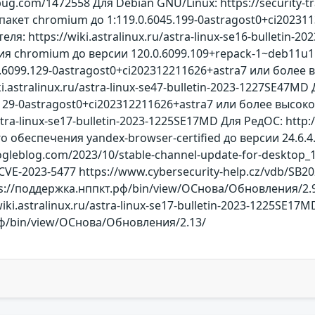
bug.com/1472558 Для Debian GNU/Linux: https://security-tr
пакет chromium до 1:119.0.6045.199-0astragost0+ci20231
я: https://wiki.astralinux.ru/astra-linux-se16-bulleti
chromium до версии 120.0.6099.109+repack-1~deb11u1.osn
0.6099.129-0astragost0+ci202312211626+astra7 или более
.astralinux.ru/astra-linux-se47-bulletin-2023-1227SE47MD Д
.129-0astragost0+ci202312211626+astra7 или более высо
astra-linux-se17-bulletin-2023-1225SE17MD Для РедОС: http:
обеспечения yandex-browser-certified до версии 24.6.4
gleblog.com/2023/10/stable-channel-update-for-desktop_10
CVE-2023-5477 https://www.cybersecurity-help.cz/vdb/SB2023
s://поддержка.нппкт.рф/bin/view/ОСнова/Обновления/2.9/ ht
ki.astralinux.ru/astra-linux-se17-bulletin-2023-1225SE17MD
рф/bin/view/ОСнова/Обновления/2.13/