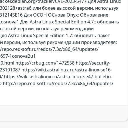
acker.debian.org/tracker/CVE-2023-5477 Для Astra Linux
1302128+astra6 или более высокой версии, используя
n-20231214SE16 Для ОСОН ОСнова Оnyx: Обновление
ova1 Для Astra Linux Special Edition 4.7:: обновить
 высокой версии, используя рекомендации
ля Astra Linux Special Edition 1.7: обновить пакет
кой версии, используя рекомендации производителя:
//repo.red-soft.ru/redos/7.3c/x86_64/updates/
.697-1osnova2u1
.html https://crbug.com/1472558 https://security-
101087 https://wiki.astralinux.ru/astra-linux-se16-
tps://wiki.astralinux.ru/astra-linux-se47-bulletin-
 http://repo.red-soft.ru/redos/7.3c/x86_64/updates/