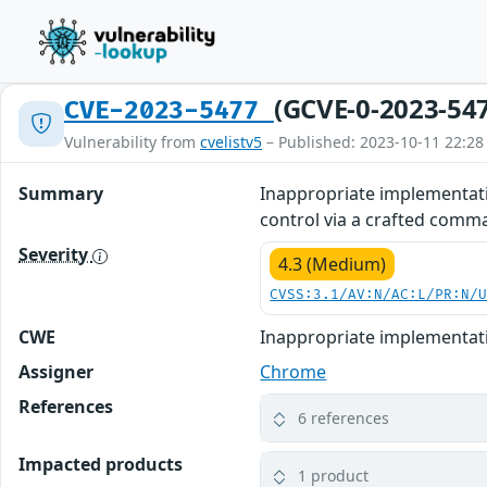
(GCVE-0-2023-54
CVE-2023-5477
Vulnerability from
cvelistv5
– Published: 2023-10-11 22:28
Summary
Inappropriate implementatio
control via a crafted comm
Severity
4.3 (Medium)
CVSS:3.1/AV:N/AC:L/PR:N/
CWE
Inappropriate implementat
Assigner
Chrome
References
6 references
Impacted products
1 product