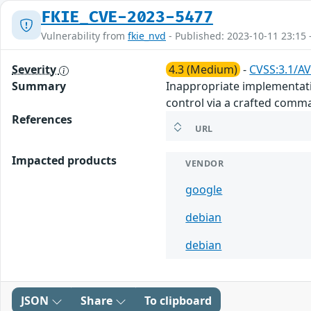
FKIE_CVE-2023-5477
Vulnerability from
fkie_nvd
- Published: 2023-10-11 23:15 
Severity
4.3 (Medium)
-
CVSS:3.1/AV
Summary
Inappropriate implementatio
control via a crafted comm
References
URL
Impacted products
VENDOR
google
debian
debian
JSON
Share
To clipboard