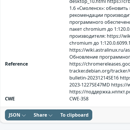
desktop_10.html https://cr
1.6 «Смоленск»: обновить 
рекомендации производител
программного обеспечения 
пакет chromium до 1:120.
производителя: https://wiki
chromium до 1:120.0.6099
https://wiki.astralinux.ru/
Обновление программного 
Reference
https://chromereleases.goo
tracker.debian.org/tracker/
bulletin-20231214SE16 http
2023-1227SE47MD https://wi
https://поддержка.нппкт.
CWE
CWE-358
JSON
Share
To clipboard