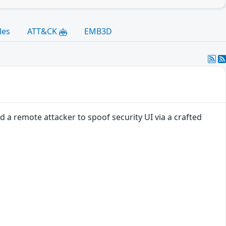
les
ATT&CK
EMB3D
 a remote attacker to spoof security UI via a crafted