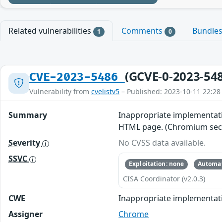
Related vulnerabilities
Comments
Bundle
1
0
(GCVE-0-2023-54
CVE-2023-5486
Vulnerability from
cvelistv5
– Published: 2023-10-11 22:28
Summary
Inappropriate implementatio
HTML page. (Chromium secur
Severity
No CVSS data available.
SSVC
Exploitation: none
Automat
CISA Coordinator (v2.0.3)
CWE
Inappropriate implementat
Assigner
Chrome