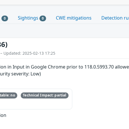
s
Sightings
CWE mitigations
Detection ru
0
0
86)
 – Updated: 2025-02-13 17:25
n in Input in Google Chrome prior to 118.0.5993.70 allowed
ity severity: Low)
able: no
Technical Impact: partial
ion