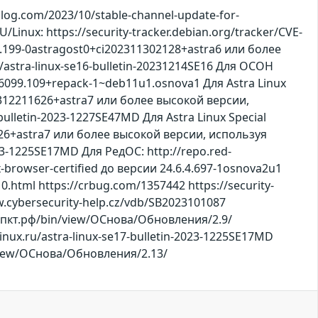
og.com/2023/10/stable-channel-update-for-
nux: https://security-tracker.debian.org/tracker/CVE-
5.199-0astragost0+ci202311302128+astra6 или более
/astra-linux-se16-bulletin-20231214SE16 Для ОСОН
99.109+repack-1~deb11u1.osnova1 Для Astra Linux
02312211626+astra7 или более высокой версии,
bulletin-2023-1227SE47MD Для Astra Linux Special
626+astra7 или более высокой версии, используя
023-1225SE17MD Для РедОС: http://repo.red-
rowser-certified до версии 24.6.4.697-1osnova2u1
.html https://crbug.com/1357442 https://security-
ww.cybersecurity-help.cz/vdb/SB2023101087
а.нппкт.рф/bin/view/ОСнова/Обновления/2.9/
alinux.ru/astra-linux-se17-bulletin-2023-1225SE17MD
n/view/ОСнова/Обновления/2.13/