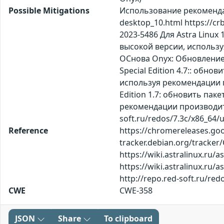
Possible Mitigations
Использование рекомендац
desktop_10.html https://c
2023-5486 Для Astra Linux
высокой версии, используя
ОСнова Оnyx: Обновление 
Special Edition 4.7:: обн
используя рекомендации про
Edition 1.7: обновить пак
рекомендации производителя
soft.ru/redos/7.3c/x86_64
Reference
https://chromereleases.goo
tracker.debian.org/tracker
https://wiki.astralinux.ru
https://wiki.astralinux.ru/
http://repo.red-soft.ru/r
CWE
CWE-358
JSON
Share
To clipboard