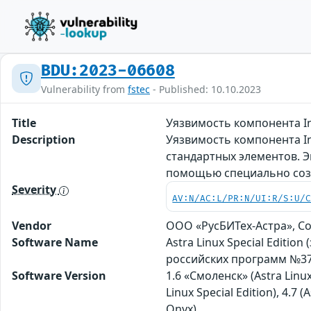
BDU:2023-06608
Vulnerability from
fstec
- Published: 10.10.2023
Title
Уязвимость компонента I
Description
Уязвимость компонента I
стандартных элементов. 
помощью специально соз
Severity
AV:N/AC:L/PR:N/UI:R/S:U/
Vendor
ООО «РусБИТех-Астра», С
Software Name
Astra Linux Special Editi
российских программ №37
Software Version
1.6 «Смоленск» (Astra Linux
Linux Special Edition), 4.7
Оnyx)