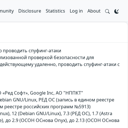
unity
Disclosure
Statistics
Log in
About
ю проводить спуфинг-атаки
ализованной проверкой безопасности для
действующему удаленно, проводить спуфинг-атаки с
«Ред Софт», Google Inc, АО "НППКТ"
Debian GNU/Linux, РЕД ОС (запись в едином реестре
ом реестре российских программ №5913)
nux), 12 (Debian GNU/Linux), 7.3 (РЕД ОС), 1.7 (Astra
hrome), до 2.9 (ОСОН ОСнова Оnyx), до 2.13 (ОСОН ОСнова