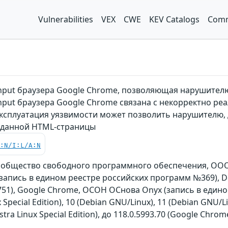
Vulnerabilities
VEX
CWE
KEV Catalogs
Comm
nput браузера Google Chrome, позволяющая нарушител
nput браузера Google Chrome связана с некорректно ре
Эксплуатация уязвимости может позволить нарушителю, 
данной HTML-страницы
C:N/I:L/A:N
ообщество свободного программного обеспечения, ООО 
on (запись в едином реестре российских программ №369), 
51), Google Chrome, ОСОН ОСнова Оnyx (запись в един
 Special Edition), 10 (Debian GNU/Linux), 11 (Debian GNU/Li
 (Astra Linux Special Edition), до 118.0.5993.70 (Google C