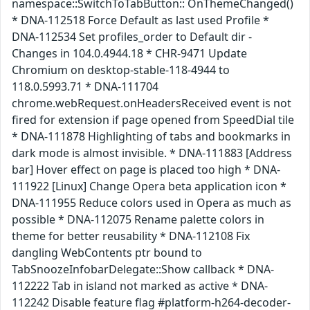
namespace::SwitchToTabButton:: OnThemeChanged()
* DNA-112518 Force Default as last used Profile *
DNA-112534 Set profiles_order to Default dir -
Changes in 104.0.4944.18 * CHR-9471 Update
Chromium on desktop-stable-118-4944 to
118.0.5993.71 * DNA-111704
chrome.webRequest.onHeadersReceived event is not
fired for extension if page opened from SpeedDial tile
* DNA-111878 Highlighting of tabs and bookmarks in
dark mode is almost invisible. * DNA-111883 [Address
bar] Hover effect on page is placed too high * DNA-
111922 [Linux] Change Opera beta application icon *
DNA-111955 Reduce colors used in Opera as much as
possible * DNA-112075 Rename palette colors in
theme for better reusability * DNA-112108 Fix
dangling WebContents ptr bound to
TabSnoozeInfobarDelegate::Show callback * DNA-
112222 Tab in island not marked as active * DNA-
112242 Disable feature flag #platform-h264-decoder-