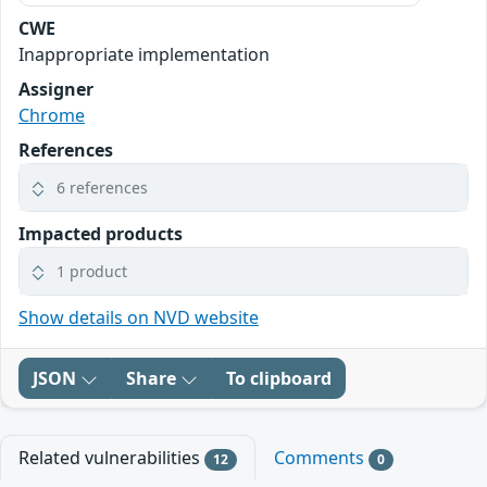
CWE
Inappropriate implementation
Assigner
Chrome
References
6 references
Impacted products
1 product
Show details on NVD website
JSON
Share
To clipboard
Related vulnerabilities
Comments
12
0