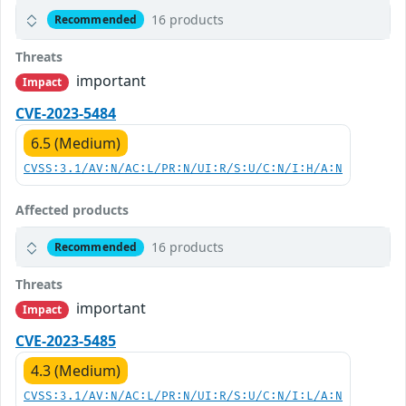
16 products
Recommended
Threats
important
Impact
CVE-2023-5484
6.5 (Medium)
CVSS:3.1/AV:N/AC:L/PR:N/UI:R/S:U/C:N/I:H/A:N
Affected products
16 products
Recommended
Threats
important
Impact
CVE-2023-5485
4.3 (Medium)
CVSS:3.1/AV:N/AC:L/PR:N/UI:R/S:U/C:N/I:L/A:N