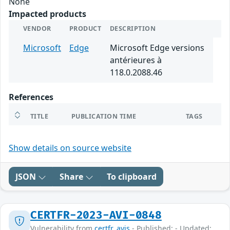
None
Impacted products
VENDOR
PRODUCT
DESCRIPTION
Microsoft
Edge
Microsoft Edge versions
antérieures à
118.0.2088.46
References
TITLE
PUBLICATION TIME
TAGS
Show details on source website
JSON
Share
To clipboard
CERTFR-2023-AVI-0848
Vulnerability from
certfr_avis
- Published: - Updated: