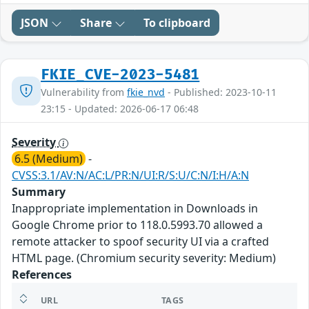
JSON
Share
To clipboard
FKIE_CVE-2023-5481
Vulnerability from
fkie_nvd
- Published: 2023-10-11
23:15 - Updated: 2026-06-17 06:48
Severity
6.5 (Medium)
-
CVSS:3.1/AV:N/AC:L/PR:N/UI:R/S:U/C:N/I:H/A:N
Summary
Inappropriate implementation in Downloads in
Google Chrome prior to 118.0.5993.70 allowed a
remote attacker to spoof security UI via a crafted
HTML page. (Chromium security severity: Medium)
References
URL
TAGS