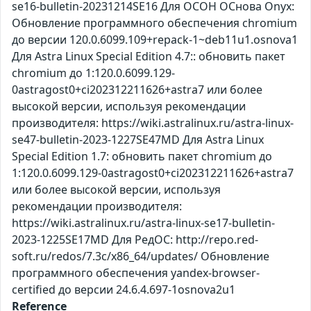
se16-bulletin-20231214SE16 Для ОСОН ОСнова Оnyx:
Обновление программного обеспечения chromium
до версии 120.0.6099.109+repack-1~deb11u1.osnova1
Для Astra Linux Special Edition 4.7:: обновить пакет
chromium до 1:120.0.6099.129-
0astragost0+ci202312211626+astra7 или более
высокой версии, используя рекомендации
производителя: https://wiki.astralinux.ru/astra-linux-
se47-bulletin-2023-1227SE47MD Для Astra Linux
Special Edition 1.7: обновить пакет chromium до
1:120.0.6099.129-0astragost0+ci202312211626+astra7
или более высокой версии, используя
рекомендации производителя:
https://wiki.astralinux.ru/astra-linux-se17-bulletin-
2023-1225SE17MD Для РедОС: http://repo.red-
soft.ru/redos/7.3c/x86_64/updates/ Обновление
программного обеспечения yandex-browser-
certified до версии 24.6.4.697-1osnova2u1
Reference