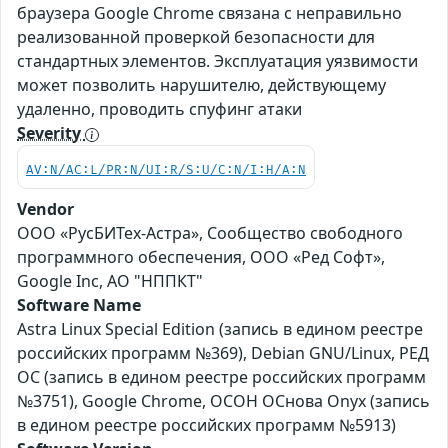
браузера Google Chrome связана с неправильно
реализованной проверкой безопасности для
стандартных элементов. Эксплуатация уязвимости
может позволить нарушителю, действующему
удаленно, проводить спуфинг атаки
Severity
AV:N/AC:L/PR:N/UI:R/S:U/C:N/I:H/A:N
Vendor
ООО «РусБИТех-Астра», Сообщество свободного
программного обеспечения, ООО «Ред Софт»,
Google Inc, АО "НППКТ"
Software Name
Astra Linux Special Edition (запись в едином реестре
российских программ №369), Debian GNU/Linux, РЕД
ОС (запись в едином реестре российских программ
№3751), Google Chrome, ОСОН ОСнова Оnyx (запись
в едином реестре российских программ №5913)