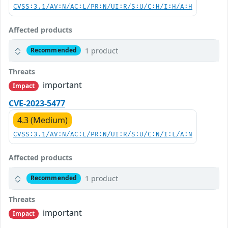
CVSS:3.1/AV:N/AC:L/PR:N/UI:R/S:U/C:H/I:H/A:H
Affected products
1 product
Recommended
Threats
important
Impact
CVE-2023-5477
4.3 (Medium)
CVSS:3.1/AV:N/AC:L/PR:N/UI:R/S:U/C:N/I:L/A:N
Affected products
1 product
Recommended
Threats
important
Impact