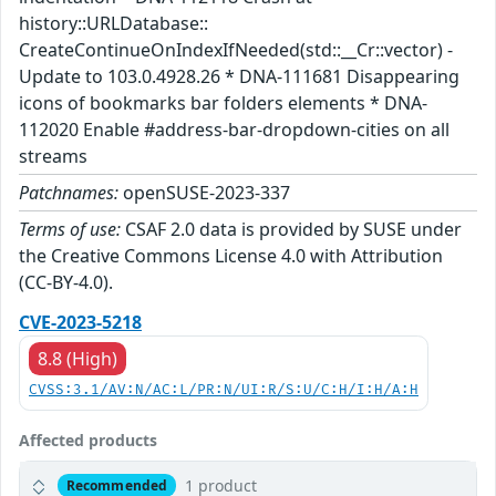
history::URLDatabase::
CreateContinueOnIndexIfNeeded(std::__Cr::vector) -
Update to 103.0.4928.26 * DNA-111681 Disappearing
icons of bookmarks bar folders elements * DNA-
112020 Enable #address-bar-dropdown-cities on all
streams
Patchnames:
openSUSE-2023-337
Terms of use:
CSAF 2.0 data is provided by SUSE under
the Creative Commons License 4.0 with Attribution
(CC-BY-4.0).
CVE-2023-5218
8.8 (High)
CVSS:3.1/AV:N/AC:L/PR:N/UI:R/S:U/C:H/I:H/A:H
Affected products
1 product
Recommended