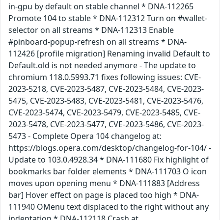
in-gpu by default on stable channel * DNA-112265
Promote 104 to stable * DNA-112312 Turn on #wallet-
selector on all streams * DNA-112313 Enable
#pinboard-popup-refresh on all streams * DNA-
112426 [profile migration] Renaming invalid Default to
Default.old is not needed anymore - The update to
chromium 118.0.5993.71 fixes following issues: CVE-
2023-5218, CVE-2023-5487, CVE-2023-5484, CVE-2023-
5475, CVE-2023-5483, CVE-2023-5481, CVE-2023-5476,
CVE-2023-5474, CVE-2023-5479, CVE-2023-5485, CVE-
2023-5478, CVE-2023-5477, CVE-2023-5486, CVE-2023-
5473 - Complete Opera 104 changelog at:
https://blogs.opera.com/desktop/changelog-for-104/ -
Update to 103.0.4928.34 * DNA-111680 Fix highlight of
bookmarks bar folder elements * DNA-111703 O icon
moves upon opening menu * DNA-111883 [Address
bar] Hover effect on page is placed too high * DNA-
111940 OMenu text displaced to the right without any
indentation * DNA-112118 Crash at