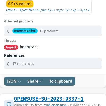
6.5 (Medium)
CVSS:3.1/AV:N/AC:L/PR:N/UI:R/S:U/C:N/I:H/A:N
Affected products
16 products
Recommended
Threats
important
Impact
References
47 references
JSON
Share
To clipboard
OPENSUSE-SU-2023:0337-1
Vulnerability from
csaf_opensuse
- Published: 2023-10-