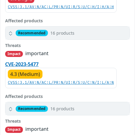
CVSS:3.1/AV:N/AC:L/PR:N/UI:R/S:U/C:H/I:H/A:H
Affected products
16 products
Recommended
Threats
important
Impact
CVE-2023-5477
4.3 (Medium)
CVSS:3.1/AV:N/AC:L/PR:N/UI:R/S:U/C:N/I:L/A:N
Affected products
16 products
Recommended
Threats
important
Impact