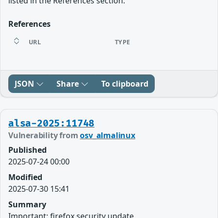
listed in the References section.
References
URL
TYPE
JSON
Share
To clipboard
alsa-2025:11748
Vulnerability from
osv_almalinux
Published
2025-07-24 00:00
Modified
2025-07-30 15:41
Summary
Important: firefox security update