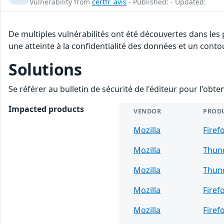
Vulnerability from
certfr_avis
- Published: - Updated:
De multiples vulnérabilités ont été découvertes dans les
une atteinte à la confidentialité des données et un conto
Solutions
Se référer au bulletin de sécurité de l'éditeur pour l'obt
Impacted products
VENDOR
PROD
Mozilla
Firef
Mozilla
Thun
Mozilla
Thun
Mozilla
Firef
Mozilla
Firef