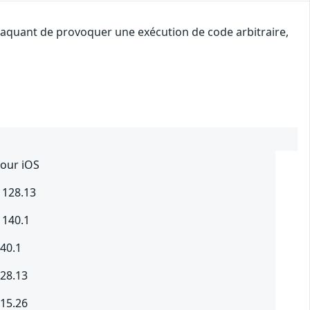
attaquant de provoquer une exécution de code arbitraire,
pour iOS
 128.13
 140.1
140.1
128.13
115.26