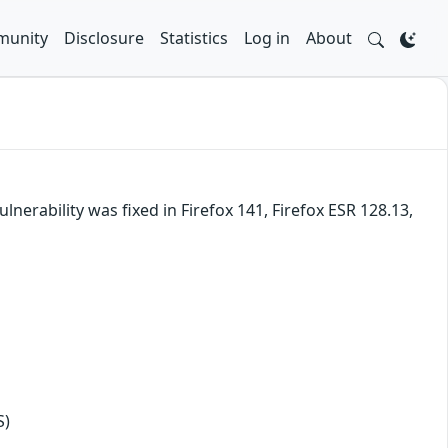
unity
Disclosure
Statistics
Log in
About
nerability was fixed in Firefox 141, Firefox ESR 128.13,
S)