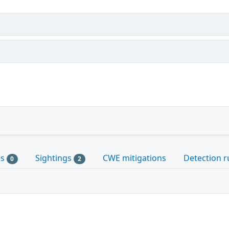
es
Sightings
CWE mitigations
Detection r
0
2