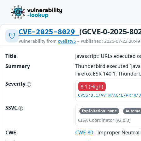
(GCVE-0-2025-80
CVE-2025-8029
Vulnerability from
cvelistv5
– Published: 2025-07-22 20:49
Title
javascript: URLs executed 
Summary
Thunderbird executed `javasc
Firefox ESR 140.1, Thunder
Severity
8.1 (High)
CVSS:3.1/AV:N/AC:L/PR:N/
SSVC
Exploitation: none
Automat
CISA Coordinator (v2.0.3)
CWE
CWE-80
- Improper Neutrali