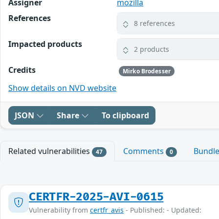
Assigner
mozilla
References
8 references
Impacted products
2 products
Credits
Mirko Brodesser
Show details on NVD website
JSON
Share
To clipboard
Related vulnerabilities
Comments
Bundl
47
0
CERTFR-2025-AVI-0615
Vulnerability from
certfr_avis
- Published: - Updated: