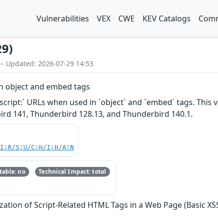
Vulnerabilities
VEX
CWE
KEV Catalogs
Comm
29)
 – Updated: 2026-07-29 14:53
on object and embed tags
ript:` URLs when used in `object` and `embed` tags. This vul
bird 141, Thunderbird 128.13, and Thunderbird 140.1.
UI:R/S:U/C:H/I:H/A:N
able: no
Technical Impact: total
zation of Script-Related HTML Tags in a Web Page (Basic XS