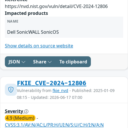
https://nvd.nist.gov/vuln/detail/CVE-2024-12806
Impacted products
NAME
Dell SonicWALL SonicOS
Show details on source website
JSON
Share
To clipboard
FKIE_CVE-2024-12806
Vulnerability from
fkie_nvd
- Published: 2025-01-09
08:15 - Updated: 2026-06-17 07:00
Severity
4.9 (Medium)
-
CVSS:3.1/AV:N/AC:L/PR:H/UI:N/S:U/C:H/I:N/A:N