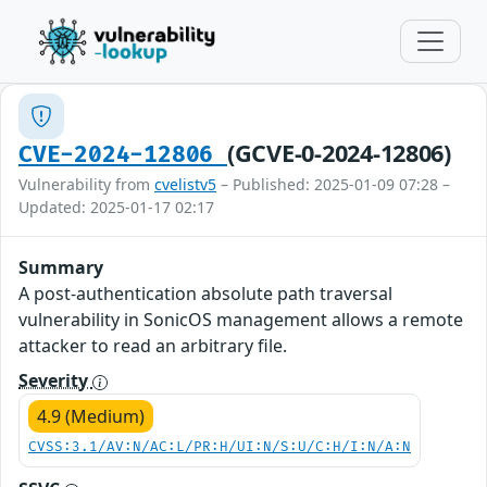
(GCVE-0-2024-12806)
CVE-2024-12806
Vulnerability from
cvelistv5
– Published: 2025-01-09 07:28 –
Updated: 2025-01-17 02:17
Summary
A post-authentication absolute path traversal
vulnerability in SonicOS management allows a remote
attacker to read an arbitrary file.
Severity
4.9 (Medium)
CVSS:3.1/AV:N/AC:L/PR:H/UI:N/S:U/C:H/I:N/A:N