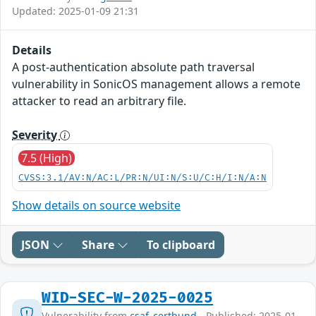
Updated: 2025-01-09 21:31
Details
A post-authentication absolute path traversal
vulnerability in SonicOS management allows a remote
attacker to read an arbitrary file.
Severity
7.5 (High)
CVSS:3.1/AV:N/AC:L/PR:N/UI:N/S:U/C:H/I:N/A:N
Show details on source website
JSON
Share
To clipboard
WID-SEC-W-2025-0025
Vulnerability from
csaf_certbund
- Published: 2025-01-