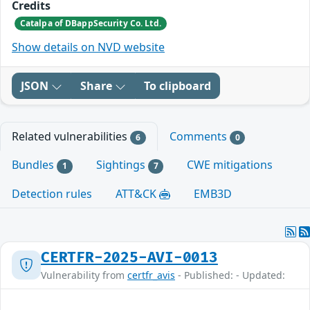
Credits
Catalpa of DBappSecurity Co. Ltd.
Show details on NVD website
JSON
Share
To clipboard
Related vulnerabilities
Comments
6
0
Bundles
Sightings
CWE mitigations
1
7
Detection rules
ATT&CK
EMB3D
CERTFR-2025-AVI-0013
Vulnerability from
certfr_avis
- Published: - Updated: