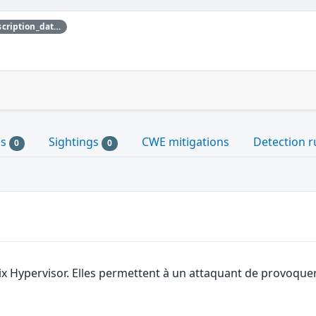
{'credit_data': {'description': {'description_data': [{'lang': 'eng', 'value': 'This issue was discovered by Nicolai Stange of SUSE.'}]}}}
es
Sightings
CWE mitigations
Detection r
0
0
ix Hypervisor. Elles permettent à un attaquant de provoquer