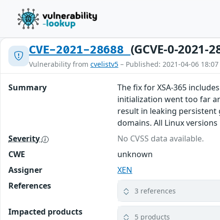
(GCVE-0-2021-2
CVE-2021-28688
Vulnerability from
cvelistv5
– Published: 2021-04-06 18:07
Summary
The fix for XSA-365 includes
initialization went too far
result in leaking persistent
domains. All Linux versions 
Severity
No CVSS data available.
CWE
unknown
Assigner
XEN
References
3 references
Impacted products
5 products