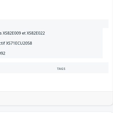
ifs XS82E009 et XS82E022
ectif XS71ECU2058
092
TAGS