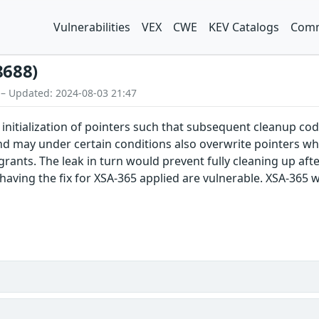
Vulnerabilities
VEX
CWE
KEV Catalogs
Comm
8688)
 – Updated: 2024-08-03 21:47
 initialization of pointers such that subsequent cleanup code
 and may under certain conditions also overwrite pointers wh
 grants. The leak in turn would prevent fully cleaning up af
having the fix for XSA-365 applied are vulnerable. XSA-365 was