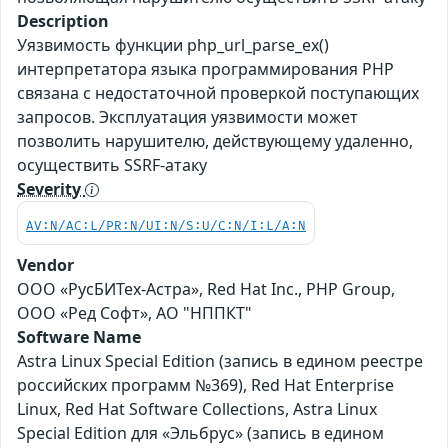
Description
Уязвимость функции php_url_parse_ex()
интерпретатора языка программирования PHP
связана с недостаточной проверкой поступающих
запросов. Эксплуатация уязвимости может
позволить нарушителю, действующему удаленно,
осуществить SSRF-атаку
Severity
AV:N/AC:L/PR:N/UI:N/S:U/C:N/I:L/A:N
Vendor
ООО «РусБИТех-Астра», Red Hat Inc., PHP Group,
ООО «Ред Софт», АО "НППКТ"
Software Name
Astra Linux Special Edition (запись в едином реестре
российских программ №369), Red Hat Enterprise
Linux, Red Hat Software Collections, Astra Linux
Special Edition для «Эльбрус» (запись в едином