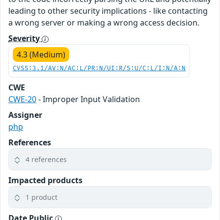
leading to other security implications - like contacting
a wrong server or making a wrong access decision.
Severity
4.3 (Medium)
CVSS:3.1/AV:N/AC:L/PR:N/UI:R/S:U/C:L/I:N/A:N
CWE
CWE-20
- Improper Input Validation
Assigner
php
References
4 references
Impacted products
1 product
Date Public