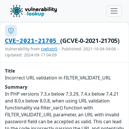
(GCVE-0-2021-21705)
CVE-2021-21705
Vulnerability from
cvelistv5
– Published: 2021-10-04 04:00 –
Updated: 2024-09-17 04:09
Title
Incorrect URL validation in FILTER_VALIDATE_URL
Summary
In PHP versions 7.3.x below 7.3.29, 7.4.x below 7.4.21
and 8.0.x below 8.0.8, when using URL validation
functionality via filter_var() function with
FILTER_VALIDATE_URL parameter, an URL with invalid
password field can be accepted as valid. This can lead
to the code incorrectly parsing the URL and potentially