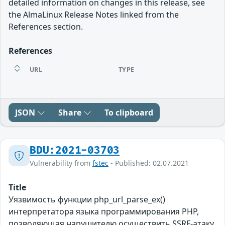
detailed information on changes in this release, see
the AlmaLinux Release Notes linked from the
References section.
References
URL
TYPE
JSON
Share
To clipboard
BDU:2021-03703
Vulnerability from
fstec
- Published: 02.07.2021
Title
Уязвимость функции php_url_parse_ex()
интерпретатора языка программирования PHP,
позволяющая нарушителю осуществить SSRF-атаку