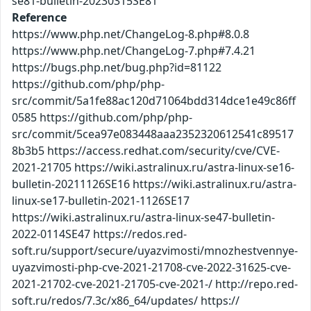
se81-bulletin-20230315SE81
Reference
https://www.php.net/ChangeLog-8.php#8.0.8
https://www.php.net/ChangeLog-7.php#7.4.21
https://bugs.php.net/bug.php?id=81122
https://github.com/php/php-
src/commit/5a1fe88ac120d71064bdd314dce1e49c86ff
0585 https://github.com/php/php-
src/commit/5cea97e083448aaa2352320612541c89517
8b3b5 https://access.redhat.com/security/cve/CVE-
2021-21705 https://wiki.astralinux.ru/astra-linux-se16-
bulletin-20211126SE16 https://wiki.astralinux.ru/astra-
linux-se17-bulletin-2021-1126SE17
https://wiki.astralinux.ru/astra-linux-se47-bulletin-
2022-0114SE47 https://redos.red-
soft.ru/support/secure/uyazvimosti/mnozhestvennye-
uyazvimosti-php-cve-2021-21708-cve-2022-31625-cve-
2021-21702-cve-2021-21705-cve-2021-/ http://repo.red-
soft.ru/redos/7.3c/x86_64/updates/ https://