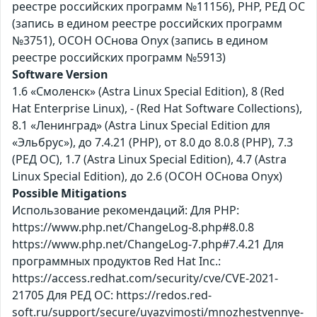
реестре российских программ №11156), PHP, РЕД ОС
(запись в едином реестре российских программ
№3751), ОСОН ОСнова Оnyx (запись в едином
реестре российских программ №5913)
Software Version
1.6 «Смоленск» (Astra Linux Special Edition), 8 (Red
Hat Enterprise Linux), - (Red Hat Software Collections),
8.1 «Ленинград» (Astra Linux Special Edition для
«Эльбрус»), до 7.4.21 (PHP), от 8.0 до 8.0.8 (PHP), 7.3
(РЕД ОС), 1.7 (Astra Linux Special Edition), 4.7 (Astra
Linux Special Edition), до 2.6 (ОСОН ОСнова Оnyx)
Possible Mitigations
Использование рекомендаций: Для PHP:
https://www.php.net/ChangeLog-8.php#8.0.8
https://www.php.net/ChangeLog-7.php#7.4.21 Для
программных продуктов Red Hat Inc.:
https://access.redhat.com/security/cve/CVE-2021-
21705 Для РЕД ОС: https://redos.red-
soft.ru/support/secure/uyazvimosti/mnozhestvennye-