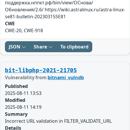
поддержка.нппкт.рф/bin/view/ОСнова/
Обновления/2.6/ https://wiki.astralinux.ru/astra-linux-
se81-bulletin-20230315SE81
CWE
CWE-20, CWE-918
JSON
Share
To clipboard
bit-libphp-2021-21705
Vulnerability from
bitnami_vulndb
Published
2025-08-11 13:53
Modified
2025-08-11 14:19
Summary
Incorrect URL validation in FILTER_VALIDATE_URL
Details