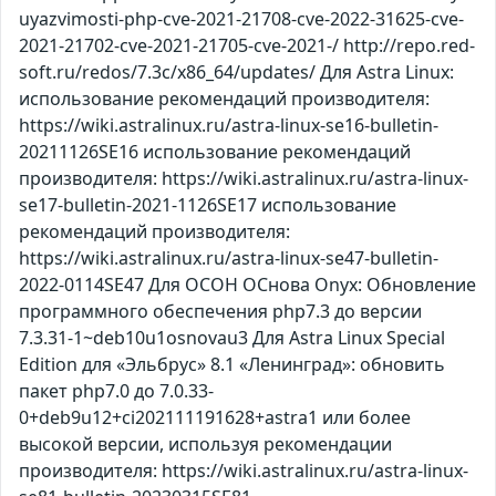
uyazvimosti-php-cve-2021-21708-cve-2022-31625-cve-
2021-21702-cve-2021-21705-cve-2021-/ http://repo.red-
soft.ru/redos/7.3c/x86_64/updates/ Для Astra Linux:
использование рекомендаций производителя:
https://wiki.astralinux.ru/astra-linux-se16-bulletin-
20211126SE16 использование рекомендаций
производителя: https://wiki.astralinux.ru/astra-linux-
se17-bulletin-2021-1126SE17 использование
рекомендаций производителя:
https://wiki.astralinux.ru/astra-linux-se47-bulletin-
2022-0114SE47 Для ОСОН ОСнова Оnyx: Обновление
программного обеспечения php7.3 до версии
7.3.31-1~deb10u1osnovau3 Для Astra Linux Special
Edition для «Эльбрус» 8.1 «Ленинград»: обновить
пакет php7.0 до 7.0.33-
0+deb9u12+ci202111191628+astra1 или более
высокой версии, используя рекомендации
производителя: https://wiki.astralinux.ru/astra-linux-