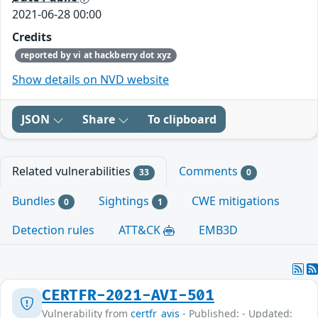
2021-06-28 00:00
Credits
reported by vi at hackberry dot xyz
Show details on NVD website
JSON
Share
To clipboard
Related vulnerabilities
Comments
33
0
Bundles
Sightings
CWE mitigations
0
1
Detection rules
ATT&CK
EMB3D
CERTFR-2021-AVI-501
Vulnerability from
certfr_avis
- Published: - Updated: