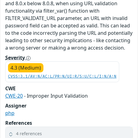
and 8.0.x below 8.0.8, when using URL validation
functionality via filter_var() function with
FILTER_VALIDATE_URL parameter, an URL with invalid
password field can be accepted as valid. This can lead
to the code incorrectly parsing the URL and potentially
leading to other security implications - like contacting
a wrong server or making a wrong access decision.
Severity
4.3 (Medium)
CVSS:3.1/AV:N/AC:L/PR:N/UI:R/S:U/C:L/I:N/A:N
CWE
CWE-20
- Improper Input Validation
Assigner
php
References
4 references