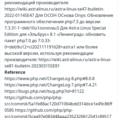
рекомендаций производителя:
https://wiki.astralinux.ru/astra-linux-se47-bulletin-
2022-0114SE47 Для ОСОН ОСнова Оnyx: Обновление
программного обеспечения php7.3 до версии
7.3.31-1~deb10u1osnovau3 Для Astra Linux Special
Edition для «Эльбрус» 8.1 «Ленинград»: обновить
пакет php7.0 до 7.0.33-
0+deb9u12+ci202111191628+astra1 или более
высокой версии, используя рекомендации
производителя: https://wiki.astralinux.ru/astra-linux-
se81-bulletin-20230315SE81
Reference
https://www.php.net/ChangeLog-8.php#8.0.8
https://www.php.net/ChangeLog-7.php#7.4.21
https://bugs.php.net/bug.php?id=81122
https://github.com/php/php-
src/commit/5a1fe88ac120d71064bdd314dce1e49c86ff
0585 https://github.com/php/php-
src/commit/5cea97e083448aaa2352320612541c89517