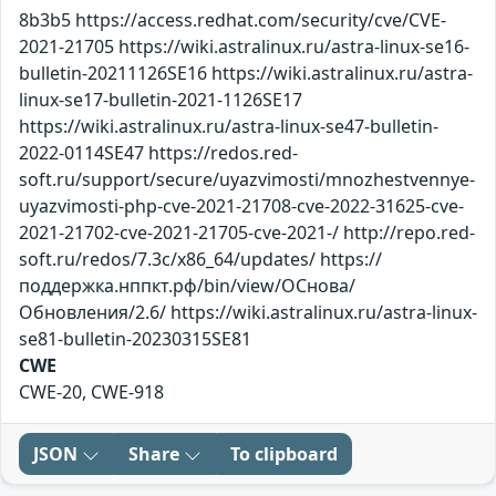
8b3b5 https://access.redhat.com/security/cve/CVE-
2021-21705 https://wiki.astralinux.ru/astra-linux-se16-
bulletin-20211126SE16 https://wiki.astralinux.ru/astra-
linux-se17-bulletin-2021-1126SE17
https://wiki.astralinux.ru/astra-linux-se47-bulletin-
2022-0114SE47 https://redos.red-
soft.ru/support/secure/uyazvimosti/mnozhestvennye-
uyazvimosti-php-cve-2021-21708-cve-2022-31625-cve-
2021-21702-cve-2021-21705-cve-2021-/ http://repo.red-
soft.ru/redos/7.3c/x86_64/updates/ https://
поддержка.нппкт.рф/bin/view/ОСнова/
Обновления/2.6/ https://wiki.astralinux.ru/astra-linux-
se81-bulletin-20230315SE81
CWE
CWE-20, CWE-918
JSON
Share
To clipboard