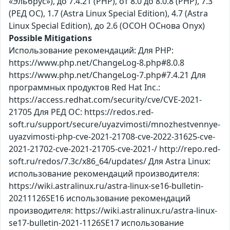
«Эльбрус»), до 7.4.21 (PHP), от 8.0 до 8.0.8 (PHP), 7.3
(РЕД ОС), 1.7 (Astra Linux Special Edition), 4.7 (Astra
Linux Special Edition), до 2.6 (ОСОН ОСнова Оnyx)
Possible Mitigations
Использование рекомендаций: Для PHP:
https://www.php.net/ChangeLog-8.php#8.0.8
https://www.php.net/ChangeLog-7.php#7.4.21 Для
программных продуктов Red Hat Inc.:
https://access.redhat.com/security/cve/CVE-2021-
21705 Для РЕД ОС: https://redos.red-
soft.ru/support/secure/uyazvimosti/mnozhestvennye-
uyazvimosti-php-cve-2021-21708-cve-2022-31625-cve-
2021-21702-cve-2021-21705-cve-2021-/ http://repo.red-
soft.ru/redos/7.3c/x86_64/updates/ Для Astra Linux:
использование рекомендаций производителя:
https://wiki.astralinux.ru/astra-linux-se16-bulletin-
20211126SE16 использование рекомендаций
производителя: https://wiki.astralinux.ru/astra-linux-
se17-bulletin-2021-1126SE17 использование