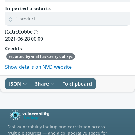
Impacted products
1 product
Date Public
2021-06-28 00:00
Credits
reported by vi at hackberry dot xyz
Show details on NVD website
JSON
Share
To clipboard
Fast vulnerability lookup and correlation across
multiple sources — and a collaborative space for