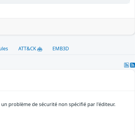
ules
ATT&CK
EMB3D
n problème de sécurité non spécifié par l'éditeur.