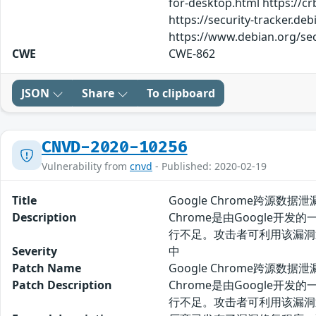
for-desktop.html https://c
https://security-tracker.de
https://www.debian.org/se
CWE
CWE-862
JSON
Share
To clipboard
CNVD-2020-10256
Vulnerability from
cnvd
- Published: 2020-02-19
Title
Google Chrome跨源数据泄漏
Description
Chrome是由Google开发的
行不足。攻击者可利用该漏洞
Severity
中
Patch Name
Google Chrome跨源数据泄
Patch Description
Chrome是由Google开发的
行不足。攻击者可利用该漏洞