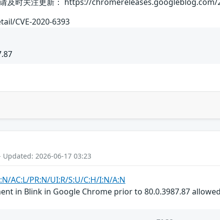
 https://chromereleases.googleblog.com/2020/02/
etail/CVE-2020-6393
7.87
- Updated: 2026-06-17 03:23
:N/AC:L/PR:N/UI:R/S:U/C:H/I:N/A:N
ment in Blink in Google Chrome prior to 80.0.3987.87 allowed