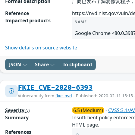
Formal description
厂商已发布了漏洞修复程序，请及时关注更新：
Reference
https://nvd.nist.gov/vuln/d
Impacted products
NAME
Google Chrome <80.0.398
Show details on source website
JSON
Share
To clipboard
FKIE_CVE-2020-6393
Vulnerability from
fkie_nvd
- Published: 2020-02-11 15:15 
Severity
6.5 (Medium)
-
CVSS:3.1/AV
Summary
Insufficient policy enforce
HTML page.
References