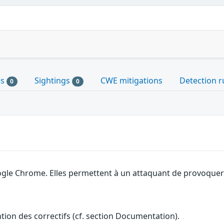
es
Sightings
CWE mitigations
Detection r
0
0
gle Chrome. Elles permettent à un attaquant de provoquer u
ention des correctifs (cf. section Documentation).