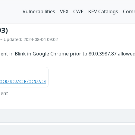
Vulnerabilities
VEX
CWE
KEV Catalogs
Comm
93)
 – Updated: 2024-08-04 09:02
ment in Blink in Google Chrome prior to 80.0.3987.87 allowed
UI:R/S:U/C:H/I:N/A:N
ment