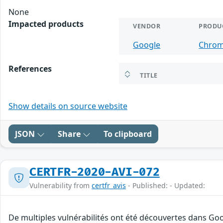
None
Impacted products
VENDOR
PRODU
Google
Chro
References
TITLE
Show details on source website
JSON
Share
To clipboard
CERTFR-2020-AVI-072
Vulnerability from
certfr_avis
- Published: - Updated:
De multiples vulnérabilités ont été découvertes dans Goo