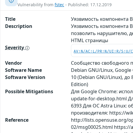
Vulnerability from
fstec
- Published: 17.12.2019
Title
Уязвимость компонента B
Description
Уязвимость компонента Bl
позволить нарушителю, д
HTML страницы
Severity
AV:N/AC:L/PR:N/UI:R/S:U/
Vendor
Сообщество свободного п
Software Name
Debian GNU/Linux, Google
Software Version
10 (Debian GNU/Linux), до 
Edition)
Possible Mitigations
Для Google Chrome: испол
update-for-desktop.html Д
6393 Для ОС Astra Linux: 
производителя: https://wiki
Reference
http://lists.opensuse.org/
02/msg00025.html https://