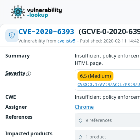
(GCVE-0-2020-63
CVE-2020-6393
Vulnerability from
cvelistv5
– Published: 2020-02-11 14:42
Summary
Insufficient policy enforce
HTML page.
Severity
6.5 (Medium)
CVSS:3.1/AV:N/AC:L/PR:N/
CWE
Insufficient policy enforce
Assigner
Chrome
References
9 references
Impacted products
1 product