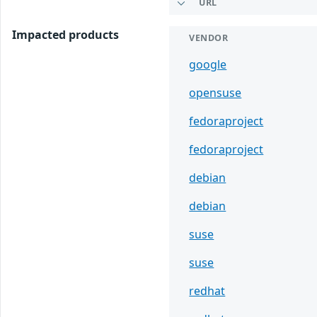
URL
Impacted products
VENDOR
google
opensuse
fedoraproject
fedoraproject
debian
debian
suse
suse
redhat