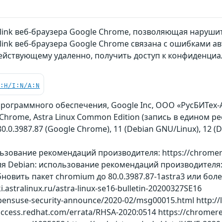
link веб-браузера Google Chrome, позволяющая наруш
ink веб-браузера Google Chrome связана с ошибками а
ействующему удаленно, получить доступ к конфиденц
C:H/I:N/A:N
рограммного обеспечения, Google Inc, ООО «РусБИТех-
 Chrome, Astra Linux Common Edition (запись в едином 
80.0.3987.87 (Google Chrome), 11 (Debian GNU/Linux), 12 
ьзование рекомендаций производителя: https://chromere
ля Debian: использование рекомендаций производителя: ht
обновить пакет chromium до 80.0.3987.87-1astra3 или б
.astralinux.ru/astra-linux-se16-bulletin-20200327SE16
opensuse-security-announce/2020-02/msg00015.html http://
access.redhat.com/errata/RHSA-2020:0514 https://chromer