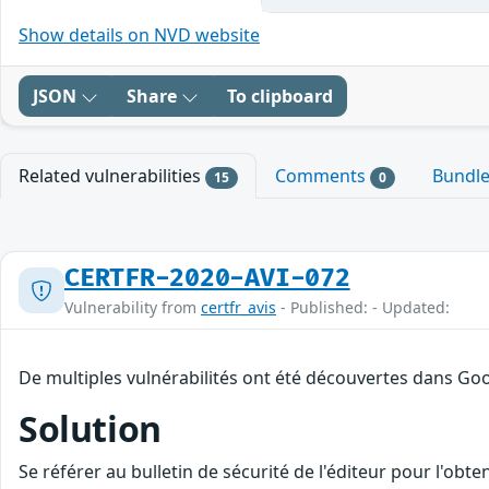
Show details on NVD website
JSON
Share
To clipboard
Related vulnerabilities
Comments
Bundl
15
0
CERTFR-2020-AVI-072
Vulnerability from
certfr_avis
- Published: - Updated:
De multiples vulnérabilités ont été découvertes dans Goo
Solution
Se référer au bulletin de sécurité de l'éditeur pour l'obt