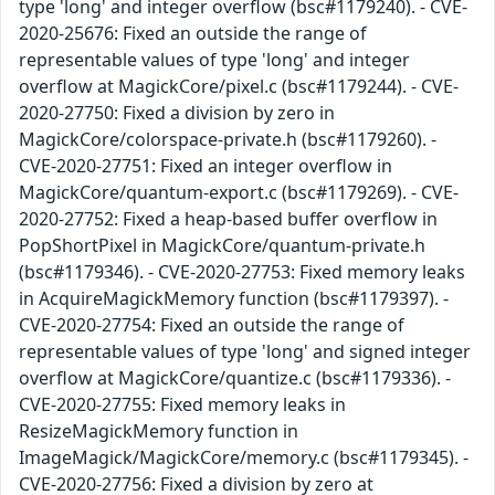
type 'long' and integer overflow (bsc#1179240). - CVE-
2020-25676: Fixed an outside the range of
representable values of type 'long' and integer
overflow at MagickCore/pixel.c (bsc#1179244). - CVE-
2020-27750: Fixed a division by zero in
MagickCore/colorspace-private.h (bsc#1179260). -
CVE-2020-27751: Fixed an integer overflow in
MagickCore/quantum-export.c (bsc#1179269). - CVE-
2020-27752: Fixed a heap-based buffer overflow in
PopShortPixel in MagickCore/quantum-private.h
(bsc#1179346). - CVE-2020-27753: Fixed memory leaks
in AcquireMagickMemory function (bsc#1179397). -
CVE-2020-27754: Fixed an outside the range of
representable values of type 'long' and signed integer
overflow at MagickCore/quantize.c (bsc#1179336). -
CVE-2020-27755: Fixed memory leaks in
ResizeMagickMemory function in
ImageMagick/MagickCore/memory.c (bsc#1179345). -
CVE-2020-27756: Fixed a division by zero at