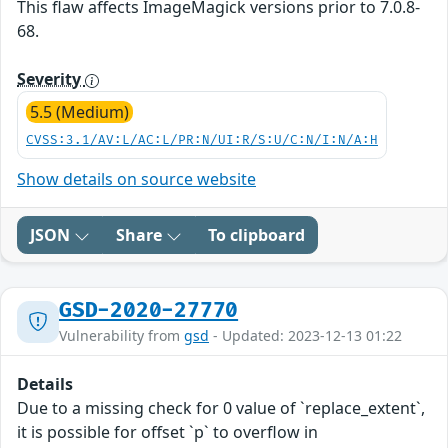
This flaw affects ImageMagick versions prior to 7.0.8-
68.
Severity
5.5 (Medium)
CVSS:3.1/AV:L/AC:L/PR:N/UI:R/S:U/C:N/I:N/A:H
Show details on source website
JSON
Share
To clipboard
GSD-2020-27770
Vulnerability from
gsd
- Updated: 2023-12-13 01:22
Details
Due to a missing check for 0 value of `replace_extent`,
it is possible for offset `p` to overflow in