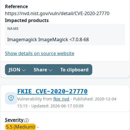
Reference
https://nvd.nist.gov/vuln/detail/CVE-2020-27770
Impacted products
NAME
Imagemagick ImageMagick <7.0.8-68
Show details on source website
JSON
Share
To clipboard
FKIE_CVE-2020-27770
Vulnerability from
fkie_nvd
- Published: 2020-12-04
15:15 - Updated: 2026-06-17 03:09
Severity
5.5 (Medium)
-