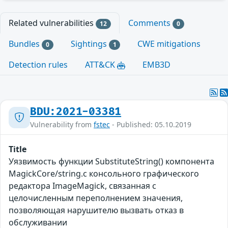
Related vulnerabilities
Comments
12
0
Bundles
Sightings
CWE mitigations
0
1
Detection rules
ATT&CK
EMB3D
BDU:2021-03381
Vulnerability from
fstec
- Published: 05.10.2019
Title
Уязвимость функции SubstituteString() компонента
MagickCore/string.c консольного графического
редактора ImageMagick, связанная с
целочисленным переполнением значения,
позволяющая нарушителю вызвать отказ в
обслуживании