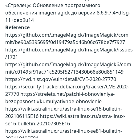
«Стрелец»: Обновление программного
обеспечения imagemagick до версии 8:6.9.7.4+dfsg-
11+deb9u14
Reference
https://github.com/ImageMagick/ImageMagick/com
mit/be90a5395695f0d19479a5d46b06c678be7f7927
https://github.com/ImageMagick/ImageMagick/issues
/1721
https://github.com/ImageMagick/ImageMagick6/com
mit/c01495f91ac71c5205f52713430b68e80d851149
https://nvd.nist.gov/vuln/detail/CVE-2020-27770
https://security-tracker.debian.org/tracker/CVE-2020-
27770 https://strelets.net/patchi-i-obnovleniya-
bezopasnosti#kumulyativnoe-obnovlenie
https://wiki.astralinux.ru/astra-linux-se16-bulletin-
20210611SE16 https://wiki.astralinux.ru/astra-linux-
se16-bulletin-20210730SE16
https://wiki.astralinux.ru/astra-linux-se81-bulletin-