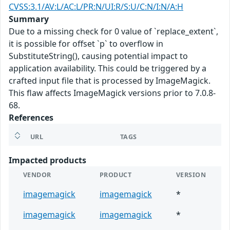
CVSS:3.1/AV:L/AC:L/PR:N/UI:R/S:U/C:N/I:N/A:H
Summary
Due to a missing check for 0 value of `replace_extent`,
it is possible for offset `p` to overflow in
SubstituteString(), causing potential impact to
application availability. This could be triggered by a
crafted input file that is processed by ImageMagick.
This flaw affects ImageMagick versions prior to 7.0.8-
68.
References
URL
TAGS
Impacted products
VENDOR
PRODUCT
VERSION
imagemagick
imagemagick
*
imagemagick
imagemagick
*