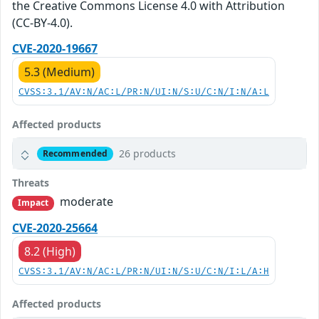
the Creative Commons License 4.0 with Attribution
(CC-BY-4.0).
CVE-2020-19667
5.3 (Medium)
CVSS:3.1/AV:N/AC:L/PR:N/UI:N/S:U/C:N/I:N/A:L
Affected products
26 products
Recommended
Threats
moderate
Impact
CVE-2020-25664
8.2 (High)
CVSS:3.1/AV:N/AC:L/PR:N/UI:N/S:U/C:N/I:L/A:H
Affected products