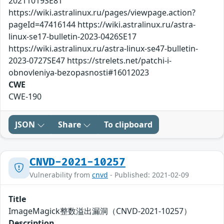
20211019SE81
https://wiki.astralinux.ru/pages/viewpage.action?
pageId=47416144 https://wiki.astralinux.ru/astra-
linux-se17-bulletin-2023-0426SE17
https://wiki.astralinux.ru/astra-linux-se47-bulletin-
2023-0727SE47 https://strelets.net/patchi-i-
obnovleniya-bezopasnosti#16012023
CWE
CWE-190
JSON
Share
To clipboard
CNVD-2021-10257
Vulnerability from
cnvd
- Published: 2021-02-09
Title
ImageMagick整数溢出漏洞（CNVD-2021-10257）
Description