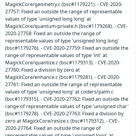
MagickCore/geometry.c (bsc#1179221). - CVE-2020-
27757: Fixed an outside the range of representable
values of type 'unsigned long long' at
MagickCore/quantum-private.h (bsc#1179268). - CVE-
2020-27758: Fixed an outside the range of
representable values of type 'unsigned long long'
(bsc#1179276). - CVE-2020-27759: Fixed an outside the
range of representable values of type 'int' at
MagickCore/quantize.c (bsc#1179313). - CVE-2020-
27760: Fixed a division by zero at
MagickCore/enhance.c (bsc#1179281). - CVE-2020-
27761: Fixed an outside the range of representable
values of type 'unsigned long' at coders/palm.c
(bsc#1179315). - CVE-2020-27762: Fixed an outside the
range of representable values of type 'unsigned char'
(bsc#1179278). - CVE-2020-27763: Fixed a division by
zero at MagickCore/resize.c (bsc#1179312). - CVE-
2020-27764: Fixed an outside the range of
representable values of type 'unsigned long' at