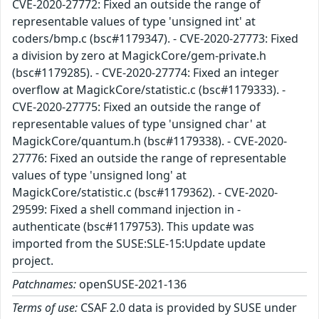
CVE-2020-27772: Fixed an outside the range of
representable values of type 'unsigned int' at
coders/bmp.c (bsc#1179347). - CVE-2020-27773: Fixed
a division by zero at MagickCore/gem-private.h
(bsc#1179285). - CVE-2020-27774: Fixed an integer
overflow at MagickCore/statistic.c (bsc#1179333). -
CVE-2020-27775: Fixed an outside the range of
representable values of type 'unsigned char' at
MagickCore/quantum.h (bsc#1179338). - CVE-2020-
27776: Fixed an outside the range of representable
values of type 'unsigned long' at
MagickCore/statistic.c (bsc#1179362). - CVE-2020-
29599: Fixed a shell command injection in -
authenticate (bsc#1179753). This update was
imported from the SUSE:SLE-15:Update update
project.
Patchnames:
openSUSE-2021-136
Terms of use:
CSAF 2.0 data is provided by SUSE under