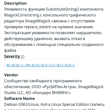
Description
Уязвимость функции SubstituteString() компонента
MagickCore/string.c консольного графического
редактора ImageMagick связана с отсутствием
проверки replace_extent на нулевое значение.
Эксплуатация уязвимости позволяет нарушителю,
действующему удаленно, вызвать отказ в
обслуживании с помощью специально созданного
файла
Severity
AV:N/AC:L/PR:N/UI:N/S:U/C:N/I:N/A:L
Vendor
Сообщество свободного программного
обеспечения, ООО «РусБИТех-Астра», ImageMagick
Studio LLC, АО «Концерн ВНИИНС»
Software Name
Debian GNU/Linux, Astra Linux Special Edition (запись