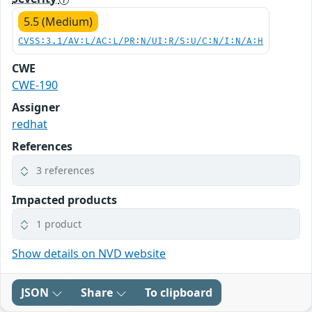
5.5 (Medium)
CVSS:3.1/AV:L/AC:L/PR:N/UI:R/S:U/C:N/I:N/A:H
CWE
CWE-190
Assigner
redhat
References
3 references
Impacted products
1 product
Show details on NVD website
JSON
Share
To clipboard