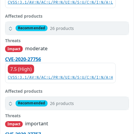
CVSS:3.1/AV:N/AC:L/PR:N/UI:N/S:U/C:N/I:N/A:L
Affected products
26 products
Recommended
Threats
moderate
Impact
CVE-2020-27756
7.5 (High)
CVSS:3.1/AV:N/AC:L/PR:N/UI:N/S:U/C:N/I:N/A:H
Affected products
26 products
Recommended
Threats
important
Impact