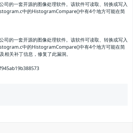
gick Studio）公司的一套开源的图像处理软件。该软件可读取、转换或写入
togram.c中的HistogramCompare()中有4个地方可能在简
gick Studio）公司的一套开源的图像处理软件。该软件可读取、转换或写入
togram.c中的HistogramCompare()中有4个地方可能在简
及相关补丁信息，修复了此漏洞。
af945ab19b388573