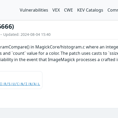
Vulnerabilities
VEX
CWE
KEV Catalogs
Comm
5666)
 – Updated: 2024-08-04 15:40
ogramCompare() in MagickCore/histogram.c where an integer 
 and `count` value for a color. The patch uses casts to `ssize_
iability in the event that ImageMagick processes a crafted i
UI:R/S:U/C:N/I:N/A:L