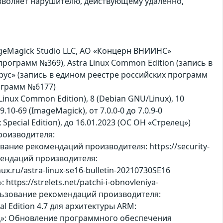
зволяет нарушителю, действующему удаленно,
eMagick Studio LLC, АО «Концерн ВНИИНС»
 программ №369), Astra Linux Common Edition (запись в
ьбрус» (запись в едином реестре российских программ
рограмм №6177)
a Linux Common Edition), 8 (Debian GNU/Linux), 10
9.10-69 (ImageMagick), от 7.0.0-0 до 7.0.9-0
ux Special Edition), до 16.01.2023 (ОС ОН «Стрелец»)
роизводителя:
вание рекомендаций производителя: https://security-
омендаций производителя:
nux.ru/astra-linux-se16-bulletin-20210730SE16
 https://strelets.net/patchi-i-obnovleniya-
спользование рекомендаций производителя:
cial Edition 4.7 для архитектуры ARM:
релец»: Обновление программного обеспечения