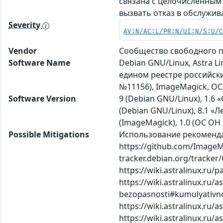
связана с целочисленным
вызвать отказ в обслужи
Severity
AV:N/AC:L/PR:N/UI:N/S:U/
Vendor
Сообщество свободного п
Software Name
Debian GNU/Linux, Astra L
едином реестре российских
№11156), ImageMagick, ОС
Software Version
9 (Debian GNU/Linux), 1.6 «
(Debian GNU/Linux), 8.1 «Ле
(ImageMagick), 1.0 (ОС ОН «
Possible Mitigations
Использование рекоменда
https://github.com/Image
tracker.debian.org/tracke
https://wiki.astralinux.ru/
https://wiki.astralinux.ru/
bezopasnosti#kumulyativno
https://wiki.astralinux.ru/
https://wiki.astralinux.r