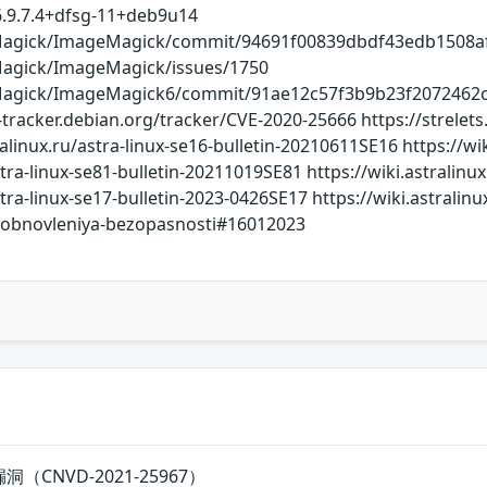
.9.7.4+dfsg-11+deb9u14
eMagick/ImageMagick/commit/94691f00839dbdf43edb1508
Magick/ImageMagick/issues/1750
agick/ImageMagick6/commit/91ae12c57f3b9b23f2072462c27a
y-tracker.debian.org/tracker/CVE-2020-25666 https://strele
ralinux.ru/astra-linux-se16-bulletin-20210611SE16 https://wi
astra-linux-se81-bulletin-20211019SE81 https://wiki.astral
stra-linux-se17-bulletin-2023-0426SE17 https://wiki.astralin
i-i-obnovleniya-bezopasnosti#16012023
洞（CNVD-2021-25967）