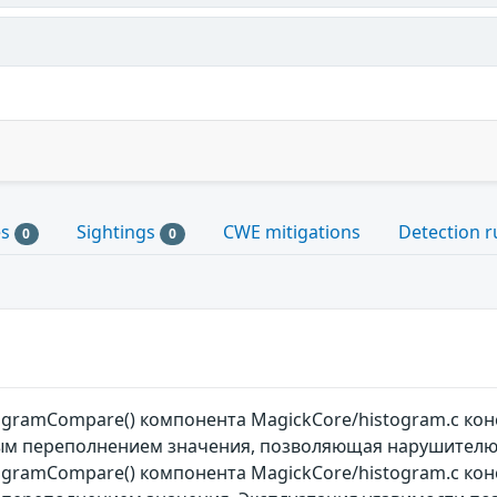
es
Sightings
CWE mitigations
Detection r
0
0
ogramCompare() компонента MagickCore/histogram.c кон
ым переполнением значения, позволяющая нарушителю 
ogramCompare() компонента MagickCore/histogram.c ко