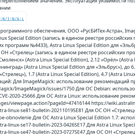
 переполнением значения. Эксплуатация уязвимости по
вании
C:N/I:N/A:L
рограммного обеспечения, ООО «РусБИТех-Астра», Imag
inux Special Edition (запись в едином реестре российских
 программ №4433), Astra Linux Special Edition для «Эл
 ОН «Стрелец» (запись в едином реестре российских п
Смоленск» (Astra Linux Special Edition), 2.12 «Орёл» (Astr
нинград» (Astra Linux Special Edition для «Эльбрус»), до 6.
Стрелец»), 1.7 (Astra Linux Special Edition), 4.7 (Astra Lin
ций: Для ImageMagick: использование рекомендаций п
Magick/ImageMagick/issues/1750 Для ОС Debian: использо
r/CVE-2020-25666 Для ОС Astra Linux: использование рек
pages/viewpage.action?pageId=47416144 https://wiki.astrali
astra-linux-se81-bulletin-20211019SE81 Для ОС ОН «Стрелец»:
e-obnovlenie Для ОС Astra Linux Special Edition 1.7: и
astra-linux-se17-bulletin-2023-0426SE17 Для Astra Linux Spe
u/astra-linux-se47-bulletin-2023-0727SE47 Для ОС ОН «Ст