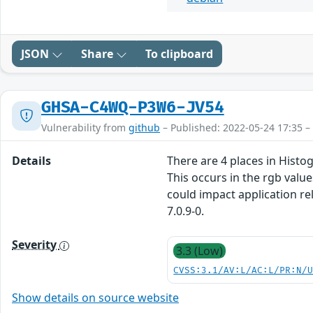
JSON
Share
To clipboard
GHSA-C4WQ-P3W6-JV54
Vulnerability from
github
– Published: 2022-05-24 17:35 –
Details
There are 4 places in Hist
This occurs in the rgb valu
could impact application rel
7.0.9-0.
Severity
3.3 (Low)
CVSS:3.1/AV:L/AC:L/PR:N/
Show details on source website