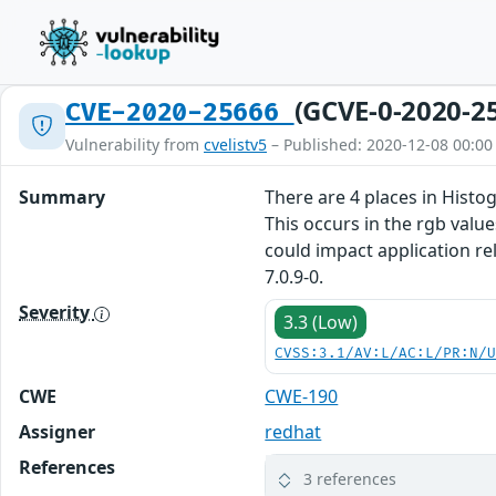
(GCVE-0-2020-2
CVE-2020-25666
Vulnerability from
cvelistv5
– Published: 2020-12-08 00:00
Summary
There are 4 places in Hist
This occurs in the rgb values
could impact application rel
7.0.9-0.
Severity
3.3 (Low)
CVSS:3.1/AV:L/AC:L/PR:N/
CWE
CWE-190
Assigner
redhat
References
3 references