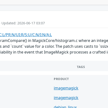
- Updated: 2026-06-17 03:07
C:L/PR:N/UI:R/S:U/C:N/I:N/A:L
ogramCompare() in MagickCore/histogram.c where an integer 
 and `count` value for a color. The patch uses casts to `ssize_
iability in the event that ImageMagick processes a crafted i
TAGS
PRODUCT
imagemagick
imagemagick
debian_linux