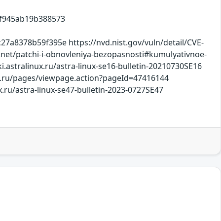
af945ab19b388573
8378b59f395e https://nvd.nist.gov/vuln/detail/CVE-
ts.net/patchi-i-obnovleniya-bezopasnosti#kumulyativnoe-
ki.astralinux.ru/astra-linux-se16-bulletin-20210730SE16
inux.ru/pages/viewpage.action?pageId=47416144
ux.ru/astra-linux-se47-bulletin-2023-0727SE47