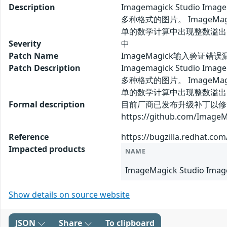
Description
Imagemagick Studio
多种格式的图片。 ImageMagi
单的数学计算中出现整数溢出
Severity
中
Patch Name
ImageMagick输入验证错误漏
Patch Description
Imagemagick Studio
多种格式的图片。 ImageMagi
单的数学计算中出现整数溢出
Formal description
目前厂商已发布升级补丁以修
https://github.com/Imag
Reference
https://bugzilla.redhat.c
Impacted products
NAME
ImageMagick Studio Image
Show details on source website
JSON
Share
To clipboard