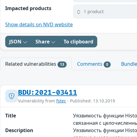
Impacted products
1 product
Show details on NVD website
JSON
Share
To clipboard
Related vulnerabilities
Comments
Bundl
13
0
BDU:2021-03411
Vulnerability from
fstec
- Published: 13.10.2019
Title
Уязвимость функции Hist
связанная с целочисленн
Description
Уязвимость функции Hist