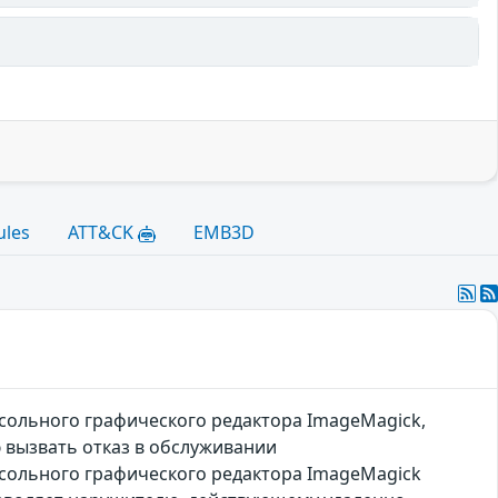
ules
ATT&CK
EMB3D
сольного графического редактора ImageMagick,
вызвать отказ в обслуживании
нсольного графического редактора ImageMagick