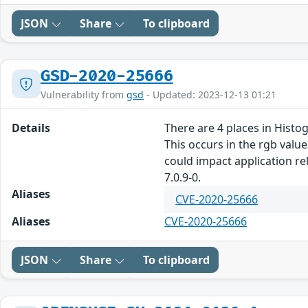
JSON
Share
To clipboard
GSD-2020-25666
Vulnerability from
gsd
- Updated: 2023-12-13 01:21
Details
There are 4 places in Hist
This occurs in the rgb values
could impact application rel
7.0.9-0.
Aliases
CVE-2020-25666
Aliases
CVE-2020-25666
JSON
Share
To clipboard