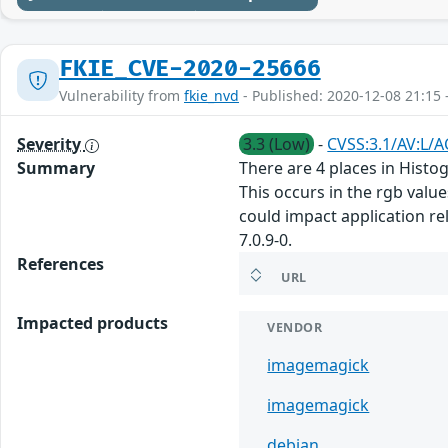
FKIE_CVE-2020-25666
Vulnerability from
fkie_nvd
- Published: 2020-12-08 21:15 
Severity
3.3 (Low)
-
CVSS:3.1/AV:L/A
Summary
There are 4 places in Hist
This occurs in the rgb values
could impact application rel
7.0.9-0.
References
URL
Impacted products
VENDOR
imagemagick
imagemagick
debian