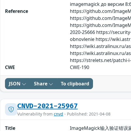
imagemagick до версии 8:6
Reference
https://github.com/Imag
https://github.com/Image
https://github.com/ImageM
2020-25666 https://securit
obnovlenie https://wiki.ast
https://wiki.astralinux.ru/
https://wiki.astralinux.ru/a
https://strelets.net/patch
CWE
CWE-190
JSON
Share
To clipboard
CNVD-2021-25967
Vulnerability from
cnvd
- Published: 2021-04-08
Title
ImageMagick输入验证错误漏