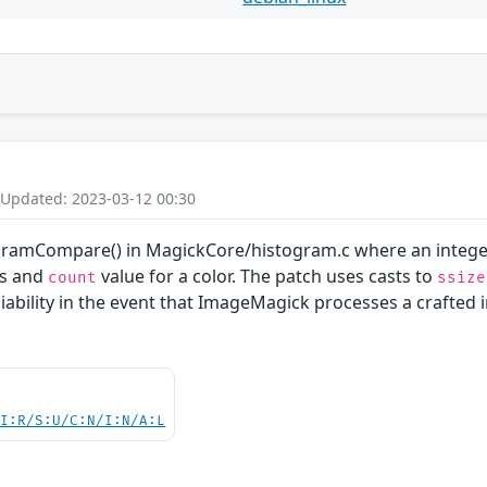
 Updated: 2023-03-12 00:30
ogramCompare() in MagickCore/histogram.c where an integer 
es and
value for a color. The patch uses casts to
count
ssize
iability in the event that ImageMagick processes a crafted i
UI:R/S:U/C:N/I:N/A:L