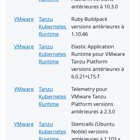
antérieures à 10.3.0
VMware
Tanzu
Ruby Buildpack
Kubernetes
versions antérieures à
Runtime
1.10.46
VMware
Tanzu
Elastic Application
Kubernetes
Runtime pour VMware
Runtime
Tanzu Platform
versions antérieures à
6.0.21+LTS-T
VMware
Tanzu
Telemetry pour
Kubernetes
VMware Tanzu
Runtime
Platform versions
antérieures à 2.3.0
VMware
Tanzu
Stemcells (Ubuntu
Kubernetes
Noble) versions
Runtime
antérieures à 1.103.x