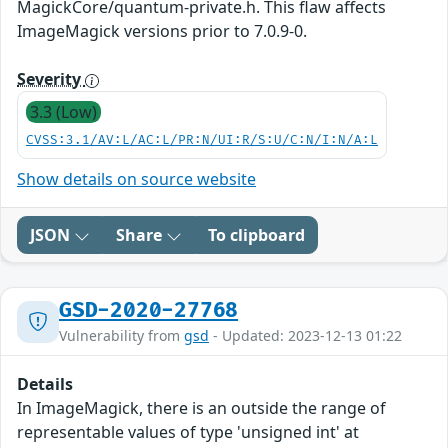
MagickCore/quantum-private.h. This flaw affects
ImageMagick versions prior to 7.0.9-0.
Severity
3.3 (Low)
CVSS:3.1/AV:L/AC:L/PR:N/UI:R/S:U/C:N/I:N/A:L
Show details on source website
JSON
Share
To clipboard
GSD-2020-27768
Vulnerability from
gsd
- Updated: 2023-12-13 01:22
Details
In ImageMagick, there is an outside the range of
representable values of type 'unsigned int' at