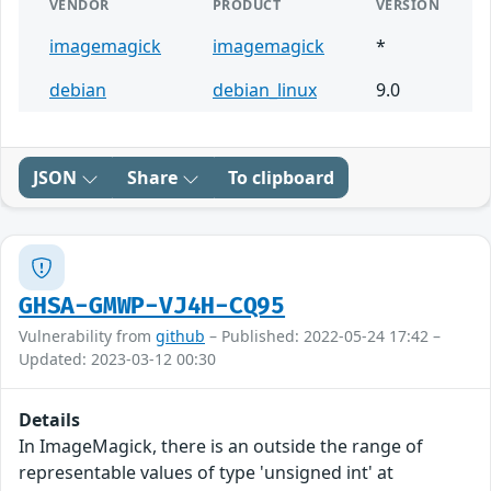
VENDOR
PRODUCT
VERSION
imagemagick
imagemagick
*
debian
debian_linux
9.0
JSON
Share
To clipboard
GHSA-GMWP-VJ4H-CQ95
Vulnerability from
github
– Published: 2022-05-24 17:42 –
Updated: 2023-03-12 00:30
Details
In ImageMagick, there is an outside the range of
representable values of type 'unsigned int' at