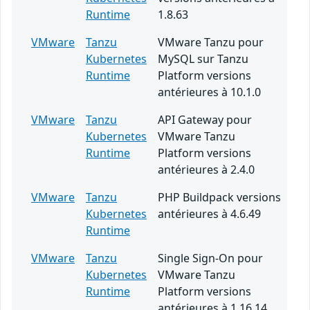
Runtime
1.8.63
VMware
Tanzu
VMware Tanzu pour
Kubernetes
MySQL sur Tanzu
Runtime
Platform versions
antérieures à 10.1.0
VMware
Tanzu
API Gateway pour
Kubernetes
VMware Tanzu
Runtime
Platform versions
antérieures à 2.4.0
VMware
Tanzu
PHP Buildpack versions
Kubernetes
antérieures à 4.6.49
Runtime
VMware
Tanzu
Single Sign-On pour
Kubernetes
VMware Tanzu
Runtime
Platform versions
antérieures à 1.16.14