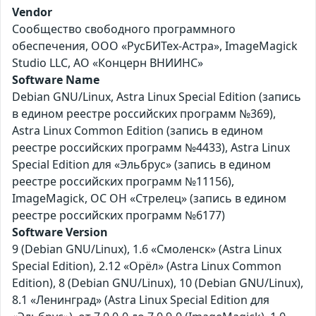
Vendor
Сообщество свободного программного
обеспечения, ООО «РусБИТех-Астра», ImageMagick
Studio LLC, АО «Концерн ВНИИНС»
Software Name
Debian GNU/Linux, Astra Linux Special Edition (запись
в едином реестре российских программ №369),
Astra Linux Common Edition (запись в едином
реестре российских программ №4433), Astra Linux
Special Edition для «Эльбрус» (запись в едином
реестре российских программ №11156),
ImageMagick, ОС ОН «Стрелец» (запись в едином
реестре российских программ №6177)
Software Version
9 (Debian GNU/Linux), 1.6 «Смоленск» (Astra Linux
Special Edition), 2.12 «Орёл» (Astra Linux Common
Edition), 8 (Debian GNU/Linux), 10 (Debian GNU/Linux),
8.1 «Ленинград» (Astra Linux Special Edition для