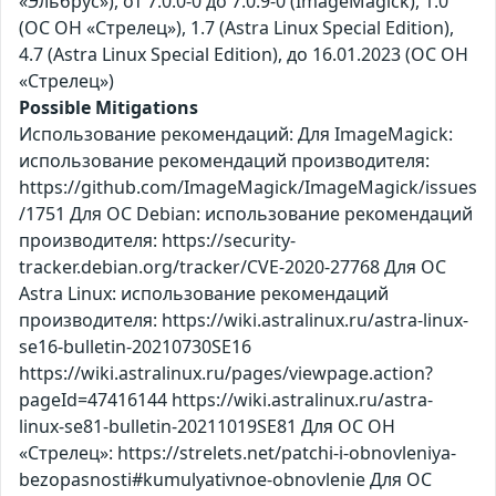
«Эльбрус»), от 7.0.0-0 до 7.0.9-0 (ImageMagick), 1.0
(ОС ОН «Стрелец»), 1.7 (Astra Linux Special Edition),
4.7 (Astra Linux Special Edition), до 16.01.2023 (ОС ОН
«Стрелец»)
Possible Mitigations
Использование рекомендаций: Для ImageMagick:
использование рекомендаций производителя:
https://github.com/ImageMagick/ImageMagick/issues
/1751 Для ОС Debian: использование рекомендаций
производителя: https://security-
tracker.debian.org/tracker/CVE-2020-27768 Для ОС
Astra Linux: использование рекомендаций
производителя: https://wiki.astralinux.ru/astra-linux-
se16-bulletin-20210730SE16
https://wiki.astralinux.ru/pages/viewpage.action?
pageId=47416144 https://wiki.astralinux.ru/astra-
linux-se81-bulletin-20211019SE81 Для ОС ОН
«Стрелец»: https://strelets.net/patchi-i-obnovleniya-
bezopasnosti#kumulyativnoe-obnovlenie Для ОС