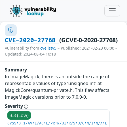
(GCVE-0-2020-27768)
CVE-2020-27768
Vulnerability from
cvelistv5
– Published: 2021-02-23 00:00 –
Updated: 2024-08-04 16:18
Summary
In ImageMagick, there is an outside the range of
representable values of type 'unsigned int' at
MagickCore/quantum-private.h. This flaw affects
ImageMagick versions prior to 7.0.9-0.
Severity
3.3 (Low)
CVSS:3.1/AV:L/AC:L/PR:N/UI:R/S:U/C:N/I:N/A:L