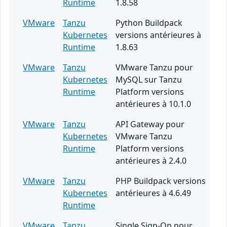
Runtime
1.8.58
VMware
Tanzu
Python Buildpack
Kubernetes
versions antérieures à
Runtime
1.8.63
VMware
Tanzu
VMware Tanzu pour
Kubernetes
MySQL sur Tanzu
Runtime
Platform versions
antérieures à 10.1.0
VMware
Tanzu
API Gateway pour
Kubernetes
VMware Tanzu
Runtime
Platform versions
antérieures à 2.4.0
VMware
Tanzu
PHP Buildpack versions
Kubernetes
antérieures à 4.6.49
Runtime
VMware
Tanzu
Single Sign-On pour