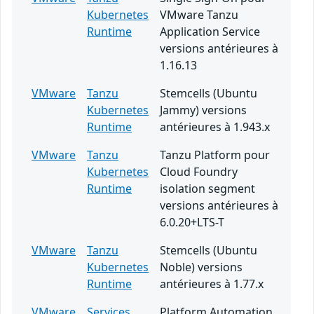
Kubernetes
VMware Tanzu
Runtime
Application Service
versions antérieures à
1.16.13
VMware
Tanzu
Stemcells (Ubuntu
Kubernetes
Jammy) versions
Runtime
antérieures à 1.943.x
VMware
Tanzu
Tanzu Platform pour
Kubernetes
Cloud Foundry
Runtime
isolation segment
versions antérieures à
6.0.20+LTS-T
VMware
Tanzu
Stemcells (Ubuntu
Kubernetes
Noble) versions
Runtime
antérieures à 1.77.x
VMware
Services
Platform Automation