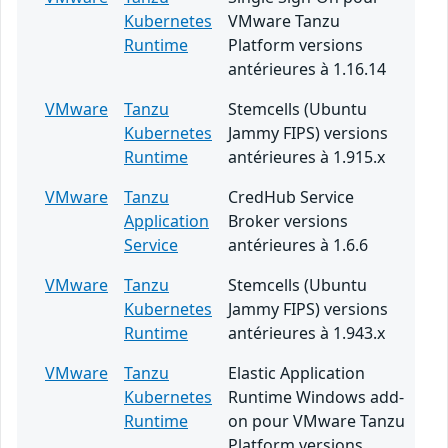
Kubernetes
VMware Tanzu
Runtime
Platform versions
antérieures à 1.16.14
VMware
Tanzu
Stemcells (Ubuntu
Kubernetes
Jammy FIPS) versions
Runtime
antérieures à 1.915.x
VMware
Tanzu
CredHub Service
Application
Broker versions
Service
antérieures à 1.6.6
VMware
Tanzu
Stemcells (Ubuntu
Kubernetes
Jammy FIPS) versions
Runtime
antérieures à 1.943.x
VMware
Tanzu
Elastic Application
Kubernetes
Runtime Windows add-
Runtime
on pour VMware Tanzu
Platform versions