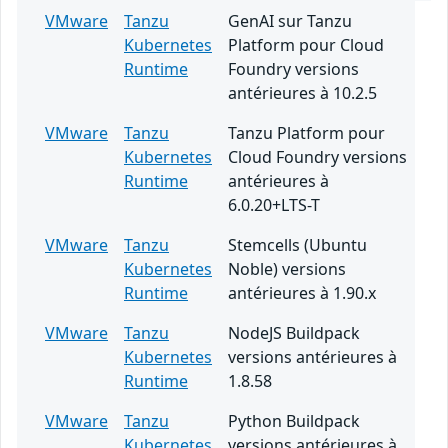
VMware
Tanzu
GenAI sur Tanzu
Kubernetes
Platform pour Cloud
Runtime
Foundry versions
antérieures à 10.2.5
VMware
Tanzu
Tanzu Platform pour
Kubernetes
Cloud Foundry versions
Runtime
antérieures à
6.0.20+LTS-T
VMware
Tanzu
Stemcells (Ubuntu
Kubernetes
Noble) versions
Runtime
antérieures à 1.90.x
VMware
Tanzu
NodeJS Buildpack
Kubernetes
versions antérieures à
Runtime
1.8.58
VMware
Tanzu
Python Buildpack
Kubernetes
versions antérieures à