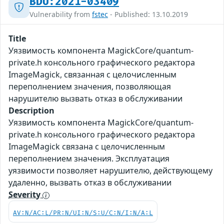
BDU:2021-03409
Vulnerability from
fstec
- Published: 13.10.2019
Title
Уязвимость компонента MagickCore/quantum-
private.h консольного графического редактора
ImageMagick, связанная с целочисленным
переполнением значения, позволяющая
нарушителю вызвать отказ в обслуживании
Description
Уязвимость компонента MagickCore/quantum-
private.h консольного графического редактора
ImageMagick связана с целочисленным
переполнением значения. Эксплуатация
уязвимости позволяет нарушителю, действующему
удаленно, вызвать отказ в обслуживании
Severity
AV:N/AC:L/PR:N/UI:N/S:U/C:N/I:N/A:L