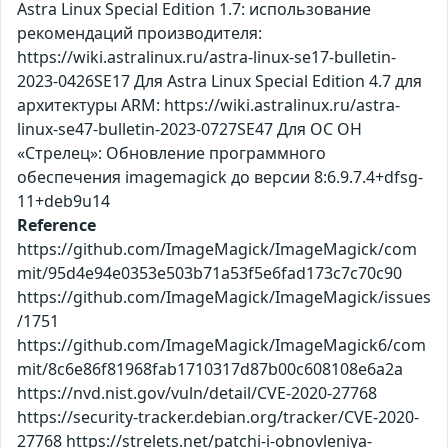
Astra Linux Special Edition 1.7: использование
рекомендаций производителя:
https://wiki.astralinux.ru/astra-linux-se17-bulletin-
2023-0426SE17 Для Astra Linux Special Edition 4.7 для
архитектуры ARM: https://wiki.astralinux.ru/astra-
linux-se47-bulletin-2023-0727SE47 Для ОС ОН
«Стрелец»: Обновление программного
обеспечения imagemagick до версии 8:6.9.7.4+dfsg-
11+deb9u14
Reference
https://github.com/ImageMagick/ImageMagick/com
mit/95d4e94e0353e503b71a53f5e6fad173c7c70c90
https://github.com/ImageMagick/ImageMagick/issues
/1751
https://github.com/ImageMagick/ImageMagick6/com
mit/8c6e86f81968fab1710317d87b00c608108e6a2a
https://nvd.nist.gov/vuln/detail/CVE-2020-27768
https://security-tracker.debian.org/tracker/CVE-2020-
27768 https://strelets.net/patchi-i-obnovleniya-