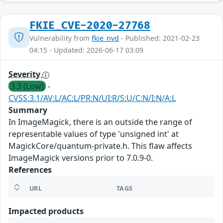
FKIE_CVE-2020-27768
Vulnerability from
fkie_nvd
- Published: 2021-02-23
04:15 - Updated: 2026-06-17 03:09
Severity
3.3 (Low)
-
CVSS:3.1/AV:L/AC:L/PR:N/UI:R/S:U/C:N/I:N/A:L
Summary
In ImageMagick, there is an outside the range of
representable values of type 'unsigned int' at
MagickCore/quantum-private.h. This flaw affects
ImageMagick versions prior to 7.0.9-0.
References
URL
TAGS
Impacted products