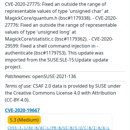
CVE-2020-27775: Fixed an outside the range of
representable values of type 'unsigned char' at
MagickCore/quantum.h (bsc#1179338). - CVE-2020-
27776: Fixed an outside the range of representable
values of type 'unsigned long' at
MagickCore/statistic.c (bsc#1179362). - CVE-2020-
29599: Fixed a shell command injection in -
authenticate (bsc#1179753). This update was
imported from the SUSE:SLE-15:Update update
project.
Patchnames:
openSUSE-2021-136
Terms of use:
CSAF 2.0 data is provided by SUSE under
the Creative Commons License 4.0 with Attribution
(CC-BY-4.0).
CVE-2020-19667
5.3 (Medium)
CVSS:3.1/AV:N/AC:L/PR:N/UI:N/S:U/C:N/I:N/A:L