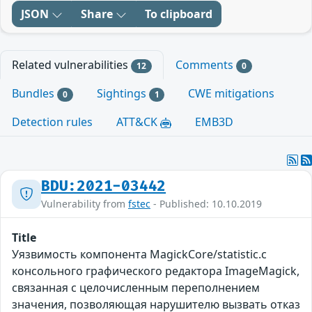
JSON
Share
To clipboard
Related vulnerabilities
Comments
12
0
Bundles
Sightings
CWE mitigations
0
1
Detection rules
ATT&CK
EMB3D
BDU:2021-03442
Vulnerability from
fstec
- Published: 10.10.2019
Title
Уязвимость компонента MagickCore/statistic.c
консольного графического редактора ImageMagick,
связанная с целочисленным переполнением
значения, позволяющая нарушителю вызвать отказ