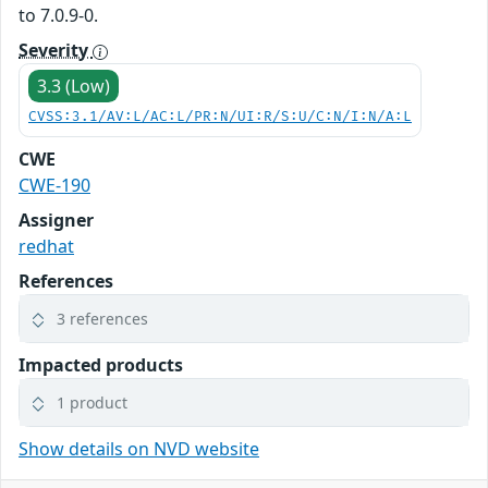
to 7.0.9-0.
Severity
3.3 (Low)
CVSS:3.1/AV:L/AC:L/PR:N/UI:R/S:U/C:N/I:N/A:L
CWE
CWE-190
Assigner
redhat
References
3 references
Impacted products
1 product
Show details on NVD website