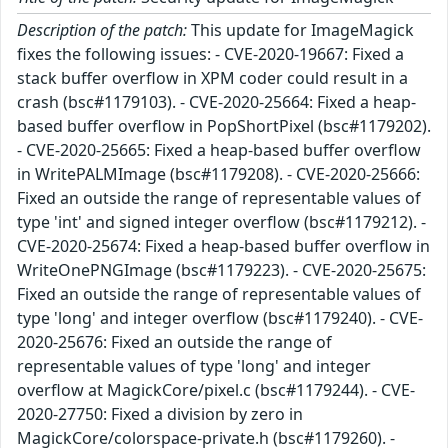
Description of the patch:
This update for ImageMagick
fixes the following issues: - CVE-2020-19667: Fixed a
stack buffer overflow in XPM coder could result in a
crash (bsc#1179103). - CVE-2020-25664: Fixed a heap-
based buffer overflow in PopShortPixel (bsc#1179202).
- CVE-2020-25665: Fixed a heap-based buffer overflow
in WritePALMImage (bsc#1179208). - CVE-2020-25666:
Fixed an outside the range of representable values of
type 'int' and signed integer overflow (bsc#1179212). -
CVE-2020-25674: Fixed a heap-based buffer overflow in
WriteOnePNGImage (bsc#1179223). - CVE-2020-25675:
Fixed an outside the range of representable values of
type 'long' and integer overflow (bsc#1179240). - CVE-
2020-25676: Fixed an outside the range of
representable values of type 'long' and integer
overflow at MagickCore/pixel.c (bsc#1179244). - CVE-
2020-27750: Fixed a division by zero in
MagickCore/colorspace-private.h (bsc#1179260). -