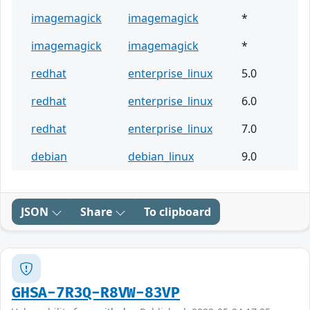
imagemagick
imagemagick
*
imagemagick
imagemagick
*
redhat
enterprise_linux
5.0
redhat
enterprise_linux
6.0
redhat
enterprise_linux
7.0
debian
debian_linux
9.0
JSON
Share
To clipboard
GHSA-7R3Q-R8VW-83VP