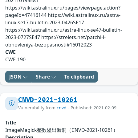
20211019SE81
https://wiki.astralinux.ru/pages/viewpage.action?
pageId=47416144 https://wiki.astralinux.ru/astra-
linux-se17-bulletin-2023-0426SE17
https://wiki.astralinux.ru/astra-linux-se47-bulletin-
2023-0727SE47 https://strelets.net/patchi-i-
obnovleniya-bezopasnosti#16012023
CWE
CWE-190
JSON
Share
To clipboard
CNVD-2021-10261
Vulnerability from
cnvd
- Published: 2021-02-09
Title
ImageMagick整数溢出漏洞（CNVD-2021-10261）
Description