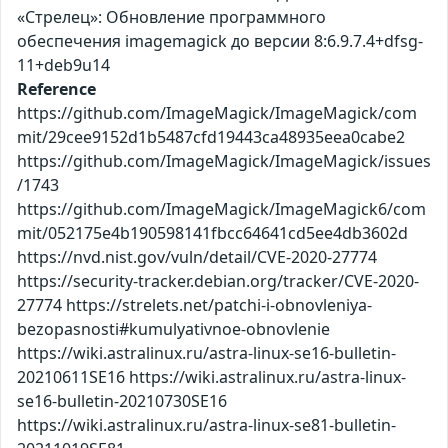
«Стрелец»: Обновление программного
обеспечения imagemagick до версии 8:6.9.7.4+dfsg-
11+deb9u14
Reference
https://github.com/ImageMagick/ImageMagick/com
mit/29cee9152d1b5487cfd19443ca48935eea0cabe2
https://github.com/ImageMagick/ImageMagick/issues
/1743
https://github.com/ImageMagick/ImageMagick6/com
mit/052175e4b190598141fbcc64641cd5ee4db3602d
https://nvd.nist.gov/vuln/detail/CVE-2020-27774
https://security-tracker.debian.org/tracker/CVE-2020-
27774 https://strelets.net/patchi-i-obnovleniya-
bezopasnosti#kumulyativnoe-obnovlenie
https://wiki.astralinux.ru/astra-linux-se16-bulletin-
20210611SE16 https://wiki.astralinux.ru/astra-linux-
se16-bulletin-20210730SE16
https://wiki.astralinux.ru/astra-linux-se81-bulletin-