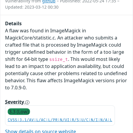
Vulnerability from
github
– Published: 2022-05-24 17:35 –
Updated: 2023-03-12 00:30
Details
A flaw was found in ImageMagick in
MagickCore/statistic.c. An attacker who submits a
crafted file that is processed by ImageMagick could
trigger undefined behavior in the form of a too large
shift for 64-bit type
. This would most likely
ssize_t
lead to an impact to application availability, but could
potentially cause other problems related to undefined
behavior. This flaw affects ImageMagick versions prior
to 7.0.9-0.
Severity
3.3 (Low)
CVSS:3.1/AV:L/AC:L/PR:N/UI:R/S:U/C:N/I:N/A:L
Show details on source website