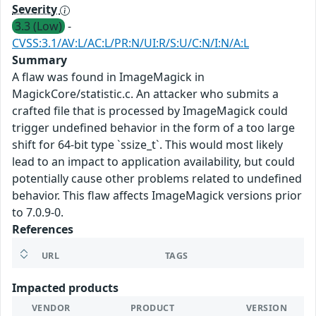
Severity
3.3 (Low)
-
CVSS:3.1/AV:L/AC:L/PR:N/UI:R/S:U/C:N/I:N/A:L
Summary
A flaw was found in ImageMagick in
MagickCore/statistic.c. An attacker who submits a
crafted file that is processed by ImageMagick could
trigger undefined behavior in the form of a too large
shift for 64-bit type `ssize_t`. This would most likely
lead to an impact to application availability, but could
potentially cause other problems related to undefined
behavior. This flaw affects ImageMagick versions prior
to 7.0.9-0.
References
URL
TAGS
Impacted products
VENDOR
PRODUCT
VERSION