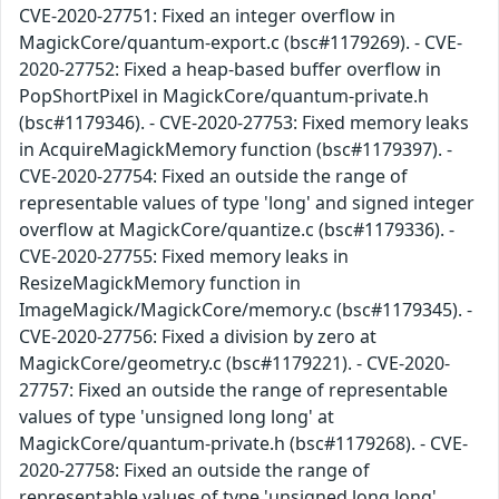
CVE-2020-27751: Fixed an integer overflow in
MagickCore/quantum-export.c (bsc#1179269). - CVE-
2020-27752: Fixed a heap-based buffer overflow in
PopShortPixel in MagickCore/quantum-private.h
(bsc#1179346). - CVE-2020-27753: Fixed memory leaks
in AcquireMagickMemory function (bsc#1179397). -
CVE-2020-27754: Fixed an outside the range of
representable values of type 'long' and signed integer
overflow at MagickCore/quantize.c (bsc#1179336). -
CVE-2020-27755: Fixed memory leaks in
ResizeMagickMemory function in
ImageMagick/MagickCore/memory.c (bsc#1179345). -
CVE-2020-27756: Fixed a division by zero at
MagickCore/geometry.c (bsc#1179221). - CVE-2020-
27757: Fixed an outside the range of representable
values of type 'unsigned long long' at
MagickCore/quantum-private.h (bsc#1179268). - CVE-
2020-27758: Fixed an outside the range of
representable values of type 'unsigned long long'