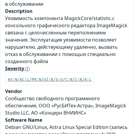
в обслуживании
Description
Уязвимость компонента MagickCore/statistic.c
консольного графического редактора ImageMagick
связана с целочисленным переполнением
значения. Эксплуатация уязвимости позволяет
нарушителю, действующему удаленно, вызвать
отказ в обслуживании с помощью специально
созданного файла
Severity
AV:N/AC:L/PR:N/UI:N/S:U/C:N/I:N/A:L
Vendor
Сообщество свободного программного
обеспечения, ООО «РусБИТех-Астра», ImageMagick
Studio LLC, АО «Концерн ВНИИНС»
Software Name
Debian GNU/Linux, Astra Linux Special Edition (запись