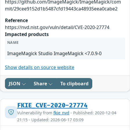
https://github.com/ImageMagick/ImageMagick/com
mit/29cee9152d1b5487cfd19443ca48935eea0cabe2
Reference
https://nvd.nist.gov/vuln/detail/CVE-2020-27774
Impacted products
NAME
ImageMagick Studio ImageMagick <7.0.9-0
Show details on source website
JSON
Share
To clipboard
FKIE_CVE-2020-27774
Vulnerability from
fkie_nvd
- Published: 2020-12-04
21:15 - Updated: 2026-06-17 03:09