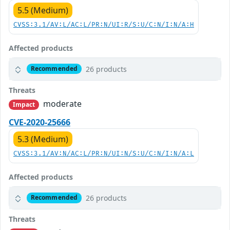
5.5 (Medium)
CVSS:3.1/AV:L/AC:L/PR:N/UI:R/S:U/C:N/I:N/A:H
Affected products
26 products
Recommended
Threats
moderate
Impact
CVE-2020-25666
5.3 (Medium)
CVSS:3.1/AV:N/AC:L/PR:N/UI:N/S:U/C:N/I:N/A:L
Affected products
26 products
Recommended
Threats