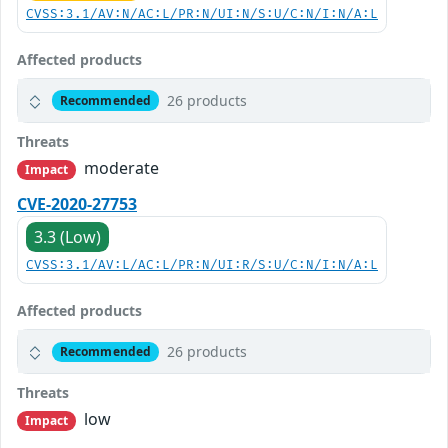
CVSS:3.1/AV:N/AC:L/PR:N/UI:N/S:U/C:N/I:N/A:L
Affected products
26 products
Recommended
Threats
moderate
Impact
CVE-2020-27753
3.3 (Low)
CVSS:3.1/AV:L/AC:L/PR:N/UI:R/S:U/C:N/I:N/A:L
Affected products
26 products
Recommended
Threats
low
Impact