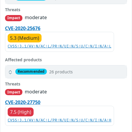
Threats
moderate
Impact
CVE-2020-25676
5.3 (Medium)
CVSS:3.1/AV:N/AC:L/PR:N/UI:N/S:U/C:N/I:N/A:L
Affected products
26 products
Recommended
Threats
moderate
Impact
CVE-2020-27750
7.5 (High)
CVSS:3.1/AV:N/AC:L/PR:N/UI:N/S:U/C:N/I:N/A:H