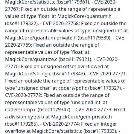
MagickCore/statistic.c (bsc#1179361). - CVE-2020-
27767: Fixed an outside the range of representable
values of type 'float' at MagickCore/quantum.h
(bsc#1179322). - CVE-2020-27768: Fixed an outside the
range of representable values of type 'unsigned int' at
MagickCore/quantum-private.h (bsc#1179339). - CVE-
2020-27769: Fixed an outside the range of
representable values of type 'float' at
MagickCore/quantize.c (bsc#1179321). - CVE-2020-
27770: Fixed an unsigned offset overflowed at
MagickCore/string.c (bsc#1179343). - CVE-2020-27771:
Fixed an outside the range of representable values of
type 'unsigned char' at coders/pdf.c (bsc#1179327). -
CVE-2020-27772: Fixed an outside the range of
representable values of type 'unsigned int' at
coders/bmp.c (bsc#1179347). - CVE-2020-27773: Fixed
a division by zero at MagickCore/gem-private.h
(bsc#1179285). - CVE-2020-27774: Fixed an integer
overflow at MagickCore/statistic.c (bsc#1179333). -