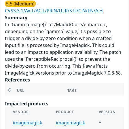
5.5 (Medium)
-
CVSS:3.1/AV:L/AC:L/PR:N/UI:R/S:U/C:N/I:N/A:H
Summary
In `GammaImage()` of /MagickCore/enhance.c,
depending on the `gamma` value, it's possible to
trigger a divide-by-zero condition when a crafted
input file is processed by ImageMagick. This could
lead to an impact to application availability. The patch
uses the `PerceptibleReciprocal()` to prevent the
divide-by-zero from occurring. This flaw affects
ImageMagick versions prior to ImageMagick 7.0.8-68.
References
URL
TAGS
Impacted products
VENDOR
PRODUCT
VERSION
imagemagick
imagemagick
*