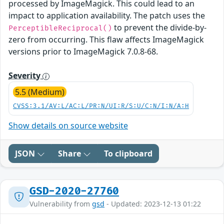
processed by ImageMagick. This could lead to an
impact to application availability. The patch uses the
to prevent the divide-by-
PerceptibleReciprocal()
zero from occurring. This flaw affects ImageMagick
versions prior to ImageMagick 7.0.8-68.
Severity
5.5 (Medium)
CVSS:3.1/AV:L/AC:L/PR:N/UI:R/S:U/C:N/I:N/A:H
Show details on source website
JSON
Share
To clipboard
GSD-2020-27760
Vulnerability from
gsd
- Updated: 2023-12-13 01:22