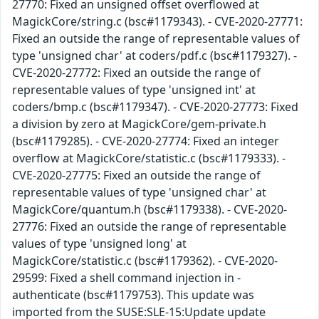
27770: Fixed an unsigned offset overflowed at
MagickCore/string.c (bsc#1179343). - CVE-2020-27771:
Fixed an outside the range of representable values of
type 'unsigned char' at coders/pdf.c (bsc#1179327). -
CVE-2020-27772: Fixed an outside the range of
representable values of type 'unsigned int' at
coders/bmp.c (bsc#1179347). - CVE-2020-27773: Fixed
a division by zero at MagickCore/gem-private.h
(bsc#1179285). - CVE-2020-27774: Fixed an integer
overflow at MagickCore/statistic.c (bsc#1179333). -
CVE-2020-27775: Fixed an outside the range of
representable values of type 'unsigned char' at
MagickCore/quantum.h (bsc#1179338). - CVE-2020-
27776: Fixed an outside the range of representable
values of type 'unsigned long' at
MagickCore/statistic.c (bsc#1179362). - CVE-2020-
29599: Fixed a shell command injection in -
authenticate (bsc#1179753). This update was
imported from the SUSE:SLE-15:Update update