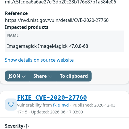
mit/c5fcdea6a6ae27cf3db20c28b176e87b1a584e06
Reference
https://nvd.nist.gov/vuln/detail/CVE-2020-27760
Impacted products
NAME
Imagemagick ImageMagick <7.0.8-68
Show details on source website
JSON
Share
To clipboard
FKIE_CVE-2020-27760
Vulnerability from
fkie_nvd
- Published: 2020-12-03
17:15 - Updated: 2026-06-17 03:09
Severity