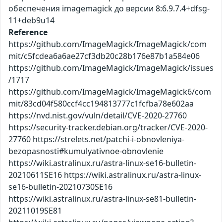
обеспечения imagemagick до версии 8:6.9.7.4+dfsg-
11+deb9u14
Reference
https://github.com/ImageMagick/ImageMagick/com
mit/c5fcdea6a6ae27cf3db20c28b176e87b1a584e06
https://github.com/ImageMagick/ImageMagick/issues
/1717
https://github.com/ImageMagick/ImageMagick6/com
mit/83cd04f580ccf4cc194813777c1fcfba78e602aa
https://nvd.nist.gov/vuln/detail/CVE-2020-27760
https://security-tracker.debian.org/tracker/CVE-2020-
27760 https://strelets.net/patchi-i-obnovleniya-
bezopasnosti#kumulyativnoe-obnovlenie
https://wiki.astralinux.ru/astra-linux-se16-bulletin-
20210611SE16 https://wiki.astralinux.ru/astra-linux-
se16-bulletin-20210730SE16
https://wiki.astralinux.ru/astra-linux-se81-bulletin-
20211019SE81