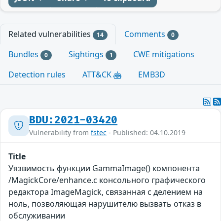
Related vulnerabilities
Comments
14
0
Bundles
Sightings
CWE mitigations
0
1
Detection rules
ATT&CK
EMB3D
BDU:2021-03420
Vulnerability from
fstec
- Published: 04.10.2019
Title
Уязвимость функции GammaImage() компонента
/MagickCore/enhance.c консольного графического
редактора ImageMagick, связанная с делением на
ноль, позволяющая нарушителю вызвать отказ в
обслуживании