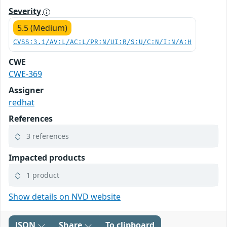
Severity
5.5 (Medium)
CVSS:3.1/AV:L/AC:L/PR:N/UI:R/S:U/C:N/I:N/A:H
CWE
CWE-369
Assigner
redhat
References
3 references
Impacted products
1 product
Show details on NVD website
JSON
Share
To clipboard