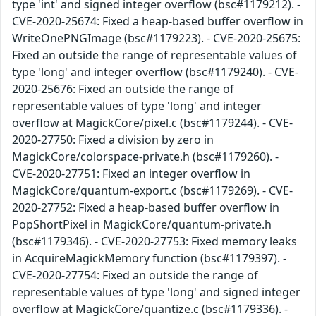
type 'int' and signed integer overflow (bsc#1179212). -
CVE-2020-25674: Fixed a heap-based buffer overflow in
WriteOnePNGImage (bsc#1179223). - CVE-2020-25675:
Fixed an outside the range of representable values of
type 'long' and integer overflow (bsc#1179240). - CVE-
2020-25676: Fixed an outside the range of
representable values of type 'long' and integer
overflow at MagickCore/pixel.c (bsc#1179244). - CVE-
2020-27750: Fixed a division by zero in
MagickCore/colorspace-private.h (bsc#1179260). -
CVE-2020-27751: Fixed an integer overflow in
MagickCore/quantum-export.c (bsc#1179269). - CVE-
2020-27752: Fixed a heap-based buffer overflow in
PopShortPixel in MagickCore/quantum-private.h
(bsc#1179346). - CVE-2020-27753: Fixed memory leaks
in AcquireMagickMemory function (bsc#1179397). -
CVE-2020-27754: Fixed an outside the range of
representable values of type 'long' and signed integer
overflow at MagickCore/quantize.c (bsc#1179336). -