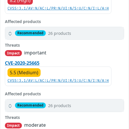
8.2 (High)
CVSS:3.1/AV:N/AC:L/PR:N/UI:N/S:U/C:N/I:L/A:H
Affected products
26 products
Recommended
Threats
important
Impact
CVE-2020-25665
5.5 (Medium)
CVSS:3.1/AV:L/AC:L/PR:N/UI:R/S:U/C:N/I:N/A:H
Affected products
26 products
Recommended
Threats
moderate
Impact