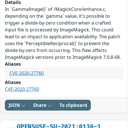
Details
In `GammaImage()` of /MagickCore/enhance.c,
depending on the `gamma` value, it's possible to
trigger a divide-by-zero condition when a crafted
input file is processed by ImageMagick. This could
lead to an impact to application availability. The patch
uses the `PerceptibleReciprocal()` to prevent the
divide-by-zero from occurring. This flaw affects
ImageMagick versions prior to ImageMagick 7.0.8-68.
Aliases
CVE-2020-27760
Aliases
CVE-2020-27760
JSON
Share
To clipboard
OPENSUSE-SU-2021:0136-1