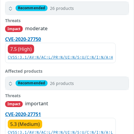
26 products
Recommended
Threats
moderate
Impact
CVE-2020-27750
7.5 (High)
CVSS:3.1/AV:N/AC:L/PR:N/UI:N/S:U/C:N/I:N/A:H
Affected products
26 products
Recommended
Threats
important
Impact
CVE-2020-27751
5.3 (Medium)
CVSS:3.1/AV:N/AC:L/PR:N/UI:N/S:U/C:N/I:N/A:L