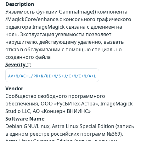
Description
Уязвимость функции GammaImage() компонента
/MagickCore/enhance.c консольного графического
редактора ImageMagick связана с делением на
ноль. Эксплуатация уязвимости позволяет
нарушителю, действующему удаленно, вызвать
отказ в обслуживании с помощью специально
созданного файла
Severity
AV:N/AC:L/PR:N/UI:N/S:U/C:N/I:N/A:L
Vendor
Сообщество свободного программного
обеспечения, ООО «РусБИТех-Астра», ImageMagick
Studio LLC, АО «Концерн ВНИИНС»
Software Name
Debian GNU/Linux, Astra Linux Special Edition (запись
в едином реестре российских программ №369),