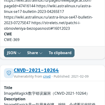
https://wiki.astralinux.ru/pages/viewpage.action?
pageId=47416144 https://wiki.astralinux.ru/astra-
linux-se17-bulletin-2023-0426SE17
https://wiki.astralinux.ru/astra-linux-se47-bulletin-
2023-0727SE47 https://strelets.net/patchi-i-
obnovleniya-bezopasnosti#16012023
CWE
CWE-369
JSON
Share
To clipboard
CNVD-2021-10264
Vulnerability from
cnvd
- Published: 2021-02-09
Title
ImageMagick数字错误漏洞（CNVD-2021-10264）
Description
ImageMagick是一款用来创建、编辑、合成图片的软件，