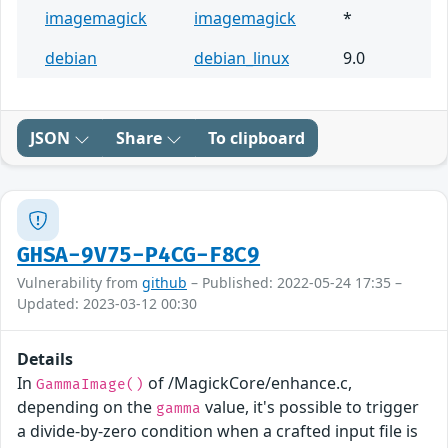
imagemagick
imagemagick
*
debian
debian_linux
9.0
JSON
Share
To clipboard
GHSA-9V75-P4CG-F8C9
Vulnerability from
github
– Published: 2022-05-24 17:35 –
Updated: 2023-03-12 00:30
Details
In
of /MagickCore/enhance.c,
GammaImage()
depending on the
value, it's possible to trigger
gamma
a divide-by-zero condition when a crafted input file is