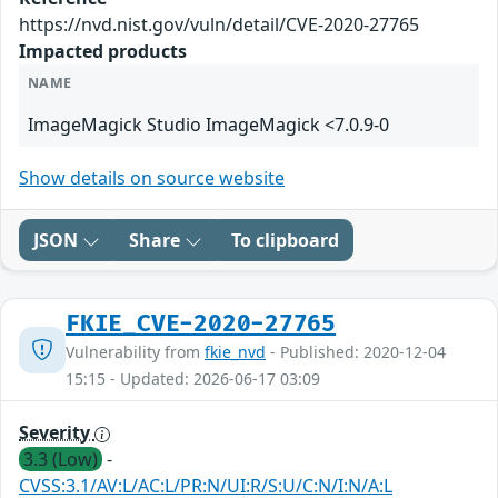
https://nvd.nist.gov/vuln/detail/CVE-2020-27765
Impacted products
NAME
ImageMagick Studio ImageMagick <7.0.9-0
Show details on source website
JSON
Share
To clipboard
FKIE_CVE-2020-27765
Vulnerability from
fkie_nvd
- Published: 2020-12-04
15:15 - Updated: 2026-06-17 03:09
Severity
3.3 (Low)
-
CVSS:3.1/AV:L/AC:L/PR:N/UI:R/S:U/C:N/I:N/A:L