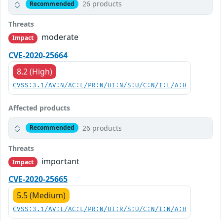
26 products
Recommended
Threats
moderate
Impact
CVE-2020-25664
8.2 (High)
CVSS:3.1/AV:N/AC:L/PR:N/UI:N/S:U/C:N/I:L/A:H
Affected products
26 products
Recommended
Threats
important
Impact
CVE-2020-25665
5.5 (Medium)
CVSS:3.1/AV:L/AC:L/PR:N/UI:R/S:U/C:N/I:N/A:H