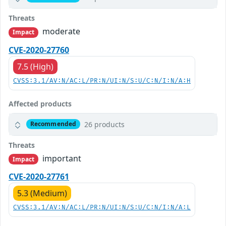
Threats
moderate
Impact
CVE-2020-27760
7.5 (High)
CVSS:3.1/AV:N/AC:L/PR:N/UI:N/S:U/C:N/I:N/A:H
Affected products
26 products
Recommended
Threats
important
Impact
CVE-2020-27761
5.3 (Medium)
CVSS:3.1/AV:N/AC:L/PR:N/UI:N/S:U/C:N/I:N/A:L