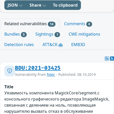
JSON
Share
To clipboard
Related vulnerabilities
Comments
14
0
Bundles
Sightings
CWE mitigations
0
1
Detection rules
ATT&CK
EMB3D
BDU:2021-03425
Vulnerability from
fstec
- Published: 08.10.2019
Title
Уязвимость компонента MagickCore/segment.c
консольного графического редактора ImageMagick,
связанная с делением на ноль, позволяющая
нарушителю вызвать отказ в обслуживании