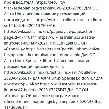
производителя: https://security-
tracker.debian.org/tracker/CVE-2020-27765 Для ОС
Astra Linux: использование рекомендаций
производителя: https://wiki.astralinux.ru/astra-linux-
se16-bulletin-20210730SE16
https://wiki.astralinux.ru/pages/viewpage.action?
pageId=47416144 https://wiki.astralinux.ru/astra-
linux-se81-bulletin-20211019SE81 Для ОС ОН
«Стрелец»: https://strelets.net/patchi-i-obnovleniya-
bezopasnosti#kumulyativnoe-obnovlenie Для ОС
Astra Linux Special Edition 1.7: использование
рекомендаций производителя:
https://wiki.astralinux.ru/astra-linux-se17-bulletin-
2023-0426SE17 Для Astra Linux Special Edition 4.7 для
архитектуры ARM: https://wiki.astralinux.ru/astra-
linux-se47-bulletin-2023-0727SE47 Для ОС ОН
«Стрелец»: Обновление программного
обеспечения imagemagick до версии 8:6.9.7.4+dfsg-
11+deb9u14