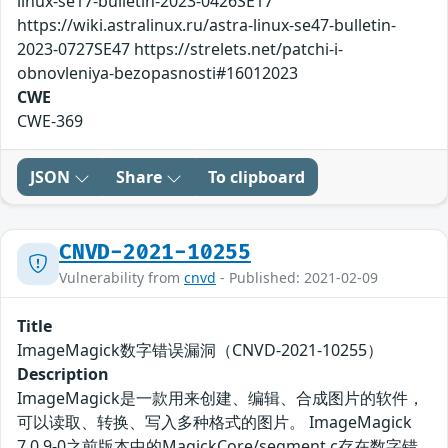
linux-se17-bulletin-2023-0426SE17
https://wiki.astralinux.ru/astra-linux-se47-bulletin-
2023-0727SE47 https://strelets.net/patchi-i-
obnovleniya-bezopasnosti#16012023
CWE
CWE-369
JSON
Share
To clipboard
CNVD-2021-10255
Vulnerability from
cnvd
- Published: 2021-02-09
Title
ImageMagick数字错误漏洞（CNVD-2021-10255）
Description
ImageMagick是一款用来创建、编辑、合成图片的软件，
可以读取、转换、写入多种格式的图片。 ImageMagick
7.0.9-0之前版本中的MagickCore/segment.c存在数字错