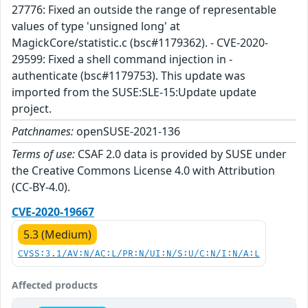
27776: Fixed an outside the range of representable
values of type 'unsigned long' at
MagickCore/statistic.c (bsc#1179362). - CVE-2020-
29599: Fixed a shell command injection in -
authenticate (bsc#1179753). This update was
imported from the SUSE:SLE-15:Update update
project.
Patchnames:
openSUSE-2021-136
Terms of use:
CSAF 2.0 data is provided by SUSE under
the Creative Commons License 4.0 with Attribution
(CC-BY-4.0).
CVE-2020-19667
5.3 (Medium)
CVSS:3.1/AV:N/AC:L/PR:N/UI:N/S:U/C:N/I:N/A:L
Affected products