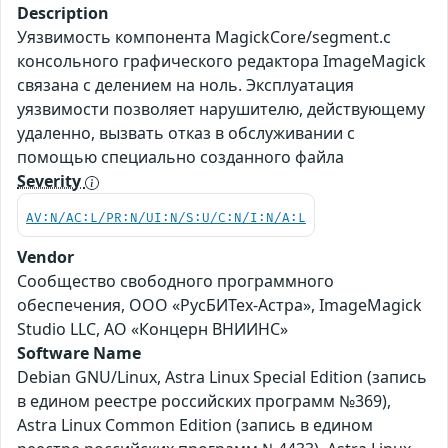
Description
Уязвимость компонента MagickCore/segment.c
консольного графического редактора ImageMagick
связана с делением на ноль. Эксплуатация
уязвимости позволяет нарушителю, действующему
удаленно, вызвать отказ в обслуживании с
помощью специально созданного файла
Severity
AV:N/AC:L/PR:N/UI:N/S:U/C:N/I:N/A:L
Vendor
Сообщество свободного программного
обеспечения, ООО «РусБИТех-Астра», ImageMagick
Studio LLC, АО «Концерн ВНИИНС»
Software Name
Debian GNU/Linux, Astra Linux Special Edition (запись
в едином реестре российских программ №369),
Astra Linux Common Edition (запись в едином