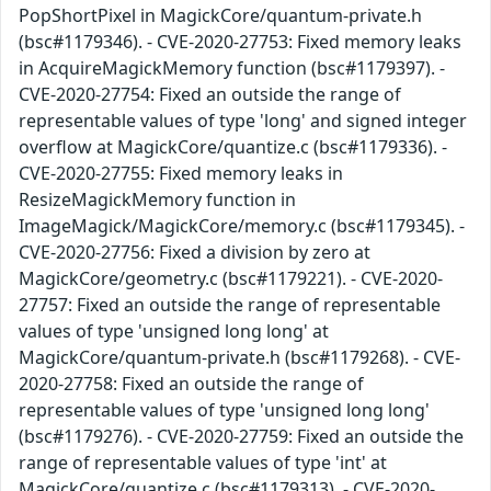
PopShortPixel in MagickCore/quantum-private.h
(bsc#1179346). - CVE-2020-27753: Fixed memory leaks
in AcquireMagickMemory function (bsc#1179397). -
CVE-2020-27754: Fixed an outside the range of
representable values of type 'long' and signed integer
overflow at MagickCore/quantize.c (bsc#1179336). -
CVE-2020-27755: Fixed memory leaks in
ResizeMagickMemory function in
ImageMagick/MagickCore/memory.c (bsc#1179345). -
CVE-2020-27756: Fixed a division by zero at
MagickCore/geometry.c (bsc#1179221). - CVE-2020-
27757: Fixed an outside the range of representable
values of type 'unsigned long long' at
MagickCore/quantum-private.h (bsc#1179268). - CVE-
2020-27758: Fixed an outside the range of
representable values of type 'unsigned long long'
(bsc#1179276). - CVE-2020-27759: Fixed an outside the
range of representable values of type 'int' at
MagickCore/quantize.c (bsc#1179313). - CVE-2020-