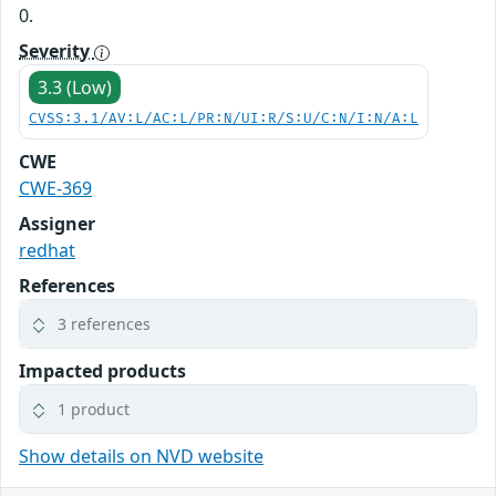
0.
Severity
3.3 (Low)
CVSS:3.1/AV:L/AC:L/PR:N/UI:R/S:U/C:N/I:N/A:L
CWE
CWE-369
Assigner
redhat
References
3 references
Impacted products
1 product
Show details on NVD website