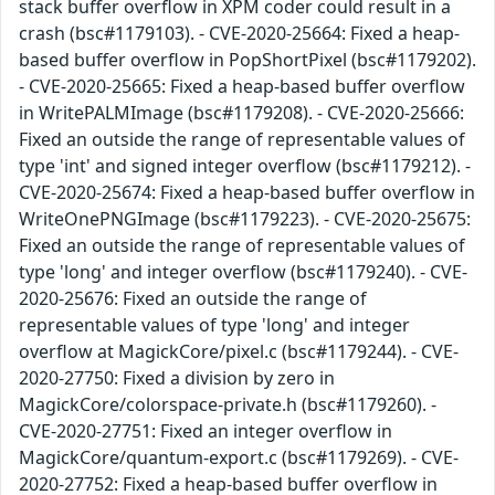
stack buffer overflow in XPM coder could result in a
crash (bsc#1179103). - CVE-2020-25664: Fixed a heap-
based buffer overflow in PopShortPixel (bsc#1179202).
- CVE-2020-25665: Fixed a heap-based buffer overflow
in WritePALMImage (bsc#1179208). - CVE-2020-25666:
Fixed an outside the range of representable values of
type 'int' and signed integer overflow (bsc#1179212). -
CVE-2020-25674: Fixed a heap-based buffer overflow in
WriteOnePNGImage (bsc#1179223). - CVE-2020-25675:
Fixed an outside the range of representable values of
type 'long' and integer overflow (bsc#1179240). - CVE-
2020-25676: Fixed an outside the range of
representable values of type 'long' and integer
overflow at MagickCore/pixel.c (bsc#1179244). - CVE-
2020-27750: Fixed a division by zero in
MagickCore/colorspace-private.h (bsc#1179260). -
CVE-2020-27751: Fixed an integer overflow in
MagickCore/quantum-export.c (bsc#1179269). - CVE-
2020-27752: Fixed a heap-based buffer overflow in