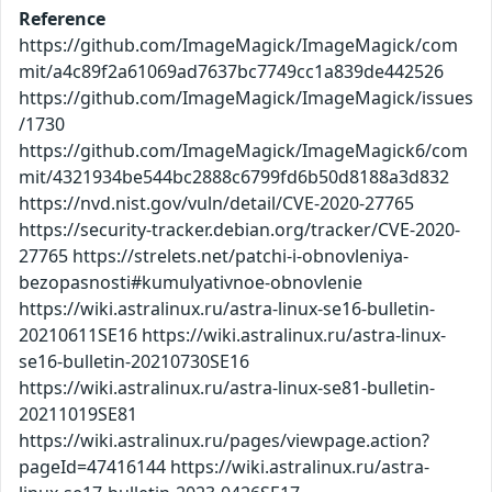
Reference
https://github.com/ImageMagick/ImageMagick/com
mit/a4c89f2a61069ad7637bc7749cc1a839de442526
https://github.com/ImageMagick/ImageMagick/issues
/1730
https://github.com/ImageMagick/ImageMagick6/com
mit/4321934be544bc2888c6799fd6b50d8188a3d832
https://nvd.nist.gov/vuln/detail/CVE-2020-27765
https://security-tracker.debian.org/tracker/CVE-2020-
27765 https://strelets.net/patchi-i-obnovleniya-
bezopasnosti#kumulyativnoe-obnovlenie
https://wiki.astralinux.ru/astra-linux-se16-bulletin-
20210611SE16 https://wiki.astralinux.ru/astra-linux-
se16-bulletin-20210730SE16
https://wiki.astralinux.ru/astra-linux-se81-bulletin-
20211019SE81
https://wiki.astralinux.ru/pages/viewpage.action?
pageId=47416144 https://wiki.astralinux.ru/astra-