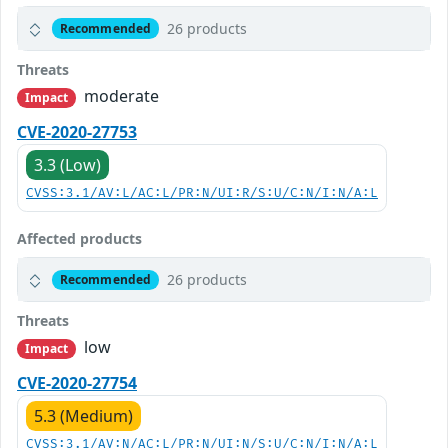
26 products
Recommended
Threats
moderate
Impact
CVE-2020-27753
3.3 (Low)
CVSS:3.1/AV:L/AC:L/PR:N/UI:R/S:U/C:N/I:N/A:L
Affected products
26 products
Recommended
Threats
low
Impact
CVE-2020-27754
5.3 (Medium)
CVSS:3.1/AV:N/AC:L/PR:N/UI:N/S:U/C:N/I:N/A:L